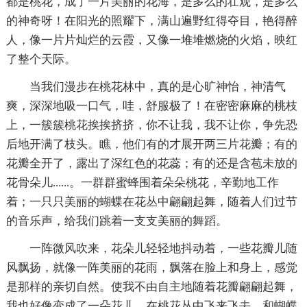
都是桃花，成了一片美丽的花海，是多么的壮观，是多么
的神奇呀！在阳光的照耀下，满山遍野红得夺目，艳得醉
人，像一片片灿烂的云霞，又像一堆堆燃烧的火焰，映红
了整个天际。
当我们漫步在桃花林中，真的是心旷神怡，神清气
爽，深深地吸一口气，哇，舒服极了！在密密麻麻的桃枝
上，一簇簇桃花挨挨挤挤，你不让我，我不让你，争先恐
后地开满了枝头。瞧，他们有的才展开两三片花瓣；有的
花瓣全开了，露出了深红色的花蕊；有的还是含苞未放的
花骨朵儿......。一群群蜜蜂围着朵朵桃花，辛勤地工作
着；一只只美丽的蝴蝶在花丛中翩翩起舞，随着人们过节
的音乐声，给我们跳着一支支美丽的舞蹈。
一阵微风吹来，花朵儿轻轻地抖动着，一些花瓣儿随
风飘扬，就像一阵美丽的花雨，飘落在脸上和身上，感觉
是那样的亲切自然。使我不由自主地随着花瓣翩翩起舞，
我也好像变成了一朵花儿，在桃花丛中飞来飞去，和蝴蝶