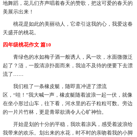
地舞蹈，花儿们齐声唱着春天的赞歌，把这可爱的春天的
美展示出来！
桃花是如此的美丽动人，它牵引这我的心，我爱这春
天盛开的桃花。
四年级桃花作文 篇10
青绿色的水如梅子酒一般诱人，风一吹，水面微微泛
起了？涟，一股清凉扑面而来，我迫不及待的便要下去漂
流了……
我们租了一条橡皮艇，随即直冲进了漂流
区，“哇！”我大喊一声，橡皮艇随着波浪一起一伏，就像
在坐小形过山车，往下看，河水里的石子粒粒可数。旁边
的一片片竹林，更是青翠欲滴令人心旷神怡。
开始是划的十分的平稳，我吹着凉风，感受着波浪给
我带来的欢乐。划出来的水花，时不时的亲吻着我的小脚