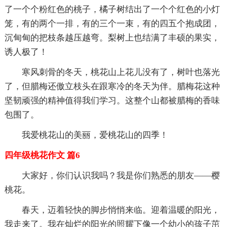
了一个个粉红色的桃子，橘子树结出了一个个红色的小灯
笼，有的两个一排，有的三个一束，有的四五个抱成团，
沉甸甸的把枝条越压越弯。梨树上也结满了丰硕的果实，
诱人极了！
寒风刺骨的冬天，桃花山上花儿没有了，树叶也落光
了，但腊梅还傲立枝头在跟寒冷的冬天为伴。腊梅花这种
坚韧顽强的精神值得我们学习。这整个山都被腊梅的香味
包围了。
我爱桃花山的美丽，爱桃花山的四季！
四年级桃花作文 篇6
大家好，你们认识我吗？我是你们熟悉的朋友——樱
桃花。
春天，迈着轻快的脚步悄悄来临。迎着温暖的阳光，
我走来了。我在灿烂的阳光的照耀下像一个幼小的孩子茁