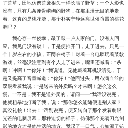
了荒草，田地仿佛荒废很久一样长满了野草；一个人影也
没有，只有几条瘦骨嶙峋的野狗，在那里漫无目的地走
着。这真的是桃花源，那个朴实宁静远离世俗喧嚣的桃花
源吗？
我心存一丝侥幸，敲了敲一户人家的门。没有人回
应。我见门没有锁上，于是便推开门，走了进去。只见一
个十岁左右的小孩，正蹲在椅子上对着一台电脑玩着某款
游戏，丝毫没注意到有个人走了进来，嘴里还喊着：“杀
啊！冲啊！”“你好！”我说道。见他戴着耳机没听见，于
是又提高了音量喊道：“你好！”他回过头，用布满血丝的
双眼看着我说：“是送来的外卖吗？才来啊！怎么这么
慢。”“不是，我不是送外卖的，请问——”我话没说完，
他就粗暴地打断了我，说：“那你怎么能随便进别人家？
真没礼貌！出去！”话刚说完，便又转向了那个发着刺眼
光芒的电脑屏幕，那种迫切的样子，仿佛那个充满刀光剑
影的地方才是他生活的地方。我叹了一口气，心如灌了铅