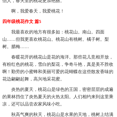
怡人，春天里的桃花更加艳丽。
啊，我爱春天，我爱桃花！
四年级桃花作文 篇5
我最喜欢的地方有很多如：桃花山。南山。四面
山……但我更喜欢桃花山。桃花山有桃树。橘子树。梨
树。腊梅……
春暖花开的桃花山是花的海洋。那些花儿竞相开放，
有粉红色的桃花，雪白的梨花，争奇斗艳，真是美不胜收
啊！勤劳的小蜜蜂和美丽可爱的花蝴蝶在这些散发香味的
花边翩翩起舞，高兴地采花蜜。
炎热的夏天，桃花山是绿色的王国，密密层层的成遍
的果林挡住了炎热夏天的火热太阳。人们相约来到这里乘
凉，还可以品尝农家风味小吃。
秋高气爽的秋天，桃花山是水果的天地，桃树上结满