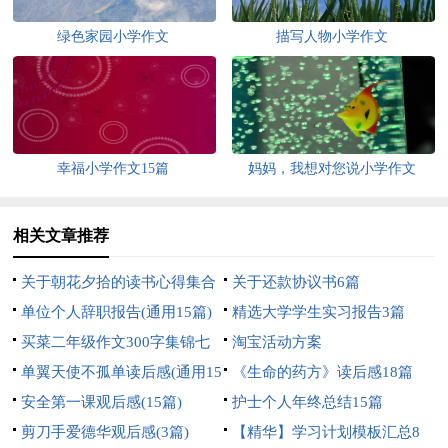
绿色家园小学作文
描写人物小学作文
幸福小学作文15篇
妈妈，我想对您说小学作文
相关文章推荐
关于朝花夕拾的读书心得集合
关于还款协议书6篇
9篇
单位个人辞职报告(通用15篇)
精选大学学生实习报告3篇
买菜二年级作文300字集锦七
淘宝活动方案
篇
单翼天使不孤单读后感(通用15
《生命的药方》读后感18篇
篇)
安全第一课观后感(15篇)
护士个人年终总结15篇
剪刀手爱德华观后感(3篇)
【精华】学习计划模板汇总8