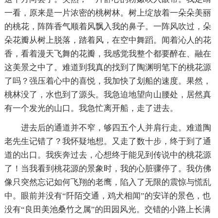
一看，原来是一片浓密的桃树林。树上绽放着一朵朵美丽
的桃花，阵阵香气顺着风飘入我的鼻子。一阵风吹过，朵
朵花瓣从树上脱落，踏着风，在空中舞蹈。闻着沁人的花
香，看着漫天飞舞的花瓣，我感觉我整个都要醉在、融在
这美景之中了。难道到我真的找到了陶渊明笔下的桃花源
了吗？强压着心中的喜悦，我加快了划船的速度。果然，
桃林没了，水也到了源头。我急迫地望向山腰处，居然真
有一个发光的山口。我急忙离开船，走了进去。
进去后的通道并不窄，够四五个人并肩行走。难道陶
老先生记错了？我怀疑地想。又走了数十步，终于到了通
道的出口。我疾奔过去，心想终于能见到传说中的桃花源
了！当我看到桃花源的景象时，我的心脏骤停了。我仿佛
像只突然忘记如何飞翔的老鹰，陷入了无限的震惊与慌乱
中。眼前并没有“阡陌交通，鸡犬相闻”的安详的景色，也
没有“良田美池桑竹之属”的田园风光。交错的小路上长满