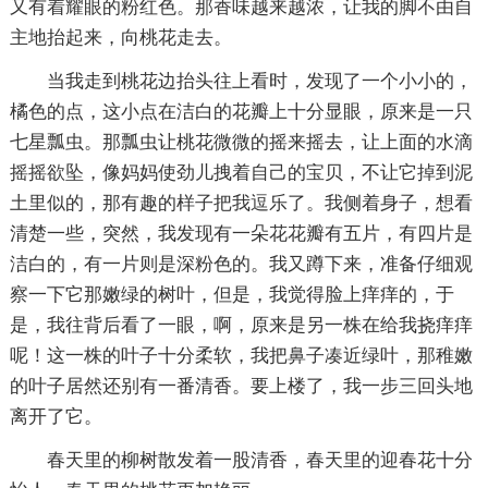
又有着耀眼的粉红色。那香味越来越浓，让我的脚不由自
主地抬起来，向桃花走去。
当我走到桃花边抬头往上看时，发现了一个小小的，
橘色的点，这小点在洁白的花瓣上十分显眼，原来是一只
七星瓢虫。那瓢虫让桃花微微的摇来摇去，让上面的水滴
摇摇欲坠，像妈妈使劲儿拽着自己的宝贝，不让它掉到泥
土里似的，那有趣的样子把我逗乐了。我侧着身子，想看
清楚一些，突然，我发现有一朵花花瓣有五片，有四片是
洁白的，有一片则是深粉色的。我又蹲下来，准备仔细观
察一下它那嫩绿的树叶，但是，我觉得脸上痒痒的，于
是，我往背后看了一眼，啊，原来是另一株在给我挠痒痒
呢！这一株的叶子十分柔软，我把鼻子凑近绿叶，那稚嫩
的叶子居然还别有一番清香。要上楼了，我一步三回头地
离开了它。
春天里的柳树散发着一股清香，春天里的迎春花十分