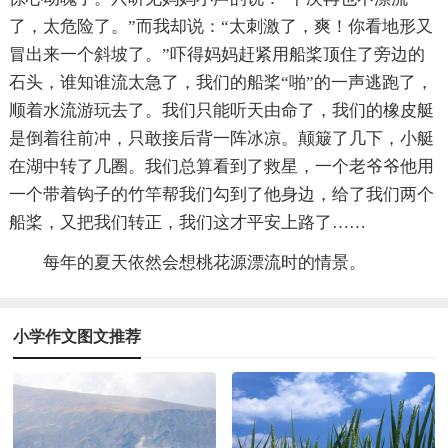
了，太危险了。”而我却说：“太刺激了，爽！你看地形又
冒出来一个斜坡了。”吓得妈妈赶紧用船桨顶住了旁边的
石头，谁知谁流太急了，我们的船桨“啪”的一声逃跑了，
顺着水流游玩去了。我们只能听天由命了，我们的橡皮艇
是倒着往前冲，只敢接后背一阵冰凉。颠簸了几下，小艇
在湖中转了几圈。我们总算看到了救星，一个老爷爷他用
一个带着钩子的竹竿帮我们勾到了他身边，给了我们两个
船桨，又把我们转正，我们这才平安上路了……
每年的夏天依然会想桃花源漂流时的情景。
小学作文图文推荐