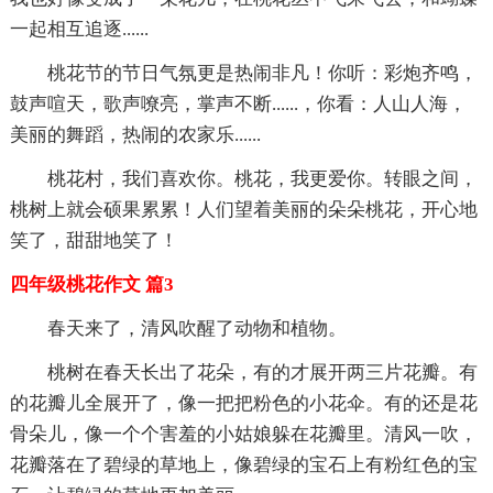
一起相互追逐......
桃花节的节日气氛更是热闹非凡！你听：彩炮齐鸣，
鼓声喧天，歌声嘹亮，掌声不断......，你看：人山人海，
美丽的舞蹈，热闹的农家乐......
桃花村，我们喜欢你。桃花，我更爱你。转眼之间，
桃树上就会硕果累累！人们望着美丽的朵朵桃花，开心地
笑了，甜甜地笑了！
四年级桃花作文 篇3
春天来了，清风吹醒了动物和植物。
桃树在春天长出了花朵，有的才展开两三片花瓣。有
的花瓣儿全展开了，像一把把粉色的小花伞。有的还是花
骨朵儿，像一个个害羞的小姑娘躲在花瓣里。清风一吹，
花瓣落在了碧绿的草地上，像碧绿的宝石上有粉红色的宝