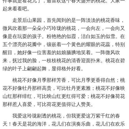
件事就是看花儿了，最喜欢这个春天盛开的桃花。大家一
起来看看吧。
走景后山果园，首先闻到的是一阵淡淡的桃花香味，
微风吹着那一朵朵小巧玲珑的桃花，一会向左，一会向又
像是在玩耍的孩子。粉艳艳的似霞，洁白如玉的似雪。在
五个漂亮的花瓣中，镶嵌着一个黄色的耀眼的花蕊，特别
醒目，她好像一位害羞的姑娘腼腆地笑着。一阵微风吹
来，抚过我的脸，一枝枝桃花的清香迎面扑来。桃花在碧
绿的叶子上翩翩起舞，显得格外好看。
桃花不好像月季那样芳香，可比月季更香得自然；桃
花不好像牡丹那样高贵，可比牡丹更素雅；桃花不好像映
山红那样绯红，可比映山红更红得可爱；桃花不好像荷花
那样惹人喜爱，可比荷花更值得让人赞美。
我爱这玲珑剔透的桃花，但我更爱这万紫千红的春
天！春天是花的海洋，花儿们在演奏乐曲，花儿们在欢乐