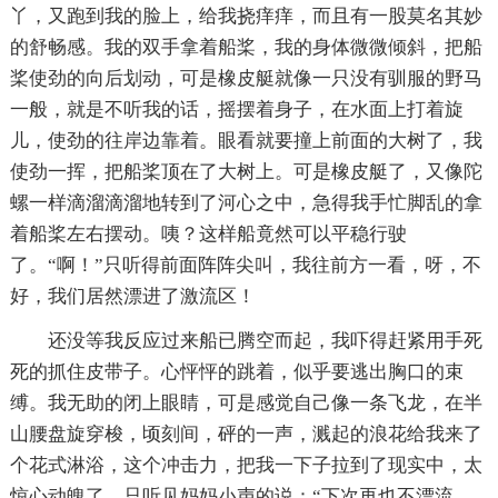
丫，又跑到我的脸上，给我挠痒痒，而且有一股莫名其妙
的舒畅感。我的双手拿着船桨，我的身体微微倾斜，把船
桨使劲的向后划动，可是橡皮艇就像一只没有驯服的野马
一般，就是不听我的话，摇摆着身子，在水面上打着旋
儿，使劲的往岸边靠着。眼看就要撞上前面的大树了，我
使劲一挥，把船桨顶在了大树上。可是橡皮艇了，又像陀
螺一样滴溜滴溜地转到了河心之中，急得我手忙脚乱的拿
着船桨左右摆动。咦？这样船竟然可以平稳行驶
了。“啊！”只听得前面阵阵尖叫，我往前方一看，呀，不
好，我们居然漂进了激流区！
还没等我反应过来船已腾空而起，我吓得赶紧用手死
死的抓住皮带子。心怦怦的跳着，似乎要逃出胸口的束
缚。我无助的闭上眼睛，可是感觉自己像一条飞龙，在半
山腰盘旋穿梭，顷刻间，砰的一声，溅起的浪花给我来了
个花式淋浴，这个冲击力，把我一下子拉到了现实中，太
惊心动魄了。只听见妈妈小声的说：“下次再也不漂流