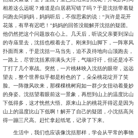
相差这么远呢？难道是白居易写错了吗？于是沈括带着疑
问跑去问妈妈，妈妈听后，不假思索的说：“兴许是花开
花落，有早有迟吧！”妈妈的回答没能解开沈括的疑团。
他仍然把这个问题放在心上。几天后，听说父亲要到深山
的寺庙里去，沈括也根着去了。刚来到山脚下，一阵寒风
扑面而来，于是沈括一马当先，迫不及待地向山顶跑去，
一路上，尽管沈括累得满头大汗，气喘吁吁，但还是冷不
丁打了几个寒战。突然，一片桃林映入沈括的眼帘，远远
望去，整个世界似乎都是粉色的了，朵朵桃花绽开了笑
脸。一阵微风吹来，那棵棵桃树宛如一群少女扭动着曼妙
的身姿。沈括望着眼前这一景象，再想到山上的温度比山
下低得多，这才恍然大悟。原来山上的桃花开得迟是因为
山上的温度比山下低啊！解开了自己的疑团，小沈括高兴
得一蹦三尺高。赶忙拿起纸笔，记录了下来。
生活中，我们也应该像沈括那样，学会从平常的事物