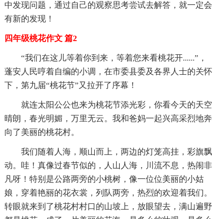
中发现问题，通过自己的观察思考尝试去解答，就一定会
有新的发现！
四年级桃花作文 篇2
“我们在这儿等着你到来，等着您来看桃花开......”，
蓬安人民哼着自编的小调，在市委县委及各界人士的关怀
下，第九届“桃花节”又拉开了序幕！
就连太阳公公也来为桃花节添光彩，你看今天的天空
晴朗，春光明媚，万里无云。我和爸妈一起兴高采烈地奔
向了美丽的桃花村。
我们随着人海，顺山而上，两边的灯笼高挂，彩旗飘
动。哇！真像过春节似的，人山人海，川流不息，热闹非
凡呀！特别是公路两旁的小桃树，像一位位美丽的小姑
娘，穿着艳丽的花衣裳，列队两旁，热烈的欢迎着我们。
转眼就来到了桃花村村口的山坡上，放眼望去，满山遍野