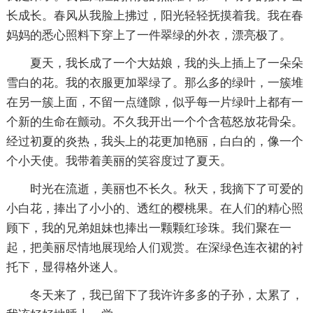
长成长。春风从我脸上拂过，阳光轻轻抚摸着我。我在春
妈妈的悉心照料下穿上了一件翠绿的外衣，漂亮极了。
夏天，我长成了一个大姑娘，我的头上插上了一朵朵
雪白的花。我的衣服更加翠绿了。那么多的绿叶，一簇堆
在另一簇上面，不留一点缝隙，似乎每一片绿叶上都有一
个新的生命在颤动。不久我开出一个个含苞怒放花骨朵。
经过初夏的炎热，我头上的花更加艳丽，白白的，像一个
个小天使。我带着美丽的笑容度过了夏天。
时光在流逝，美丽也不长久。秋天，我摘下了可爱的
小白花，捧出了小小的、透红的樱桃果。在人们的精心照
顾下，我的兄弟姐妹也捧出一颗颗红珍珠。我们聚在一
起，把美丽尽情地展现给人们观赏。在深绿色连衣裙的衬
托下，显得格外迷人。
冬天来了，我已留下了我许许多多的子孙，太累了，