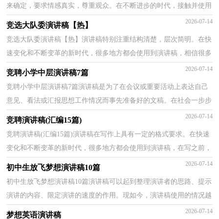
来确定，要求情感真实，尊重观众。在不断进步的时代，接触并使用
演讲稿的人越来越多，那么你有了解过演讲稿吗？以下是...
2026-07-14
竞选大队委演讲稿【热】
竞选大队委演讲稿【热】演讲稿特别注重结构清楚，层次简明。在快
速变化和不断变革的新时代，很多地方都会使用到演讲稿，相信很多
朋友都对写演讲稿感到非常苦恼吧，以下是小编精心整...
2026-07-14
竞聘小学中层演讲稿7篇
竞聘小学中层演讲稿7篇演讲稿是为了在会议或重要活动上表达自己
意见、看法或汇报思想工作情况而事先准备好的文稿。在社会一步步
向前发展的今天，很多地方都会使用到演讲稿，来...
2026-07-14
竞聘演讲稿(汇编15篇)
竞聘演讲稿(汇编15篇)演讲稿在写作上具有一定的格式要求。在快速
变化和不断变革的新时代，很多地方都会使用到演讲稿，在写之前，
可以先参考范文，以下是小编收集整理的竞聘演讲稿，仅...
2026-07-14
初中生放飞梦想演讲稿10篇
初中生放飞梦想演讲稿10篇演讲稿可以起到整理演讲者的思路、提示
演讲的内容、限定演讲的速度的作用。现如今，演讲稿使用的情况越
来越多，你所见过的演讲稿是什么样的呢？以下是小...
2026-07-14
梦想英语演讲稿