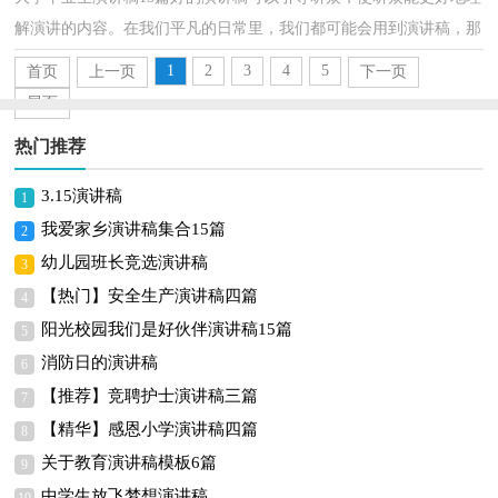
解演讲的内容。在我们平凡的日常里，我们都可能会用到演讲稿，那
要怎么写好演讲稿呢？以下是小编收集整理的大学毕业...
1
2
3
4
5
首页
上一页
下一页
尾页
热门推荐
3.15演讲稿
1
我爱家乡演讲稿集合15篇
2
幼儿园班长竞选演讲稿
3
【热门】安全生产演讲稿四篇
4
阳光校园我们是好伙伴演讲稿15篇
5
消防日的演讲稿
6
【推荐】竞聘护士演讲稿三篇
7
【精华】感恩小学演讲稿四篇
8
关于教育演讲稿模板6篇
9
中学生放飞梦想演讲稿
10