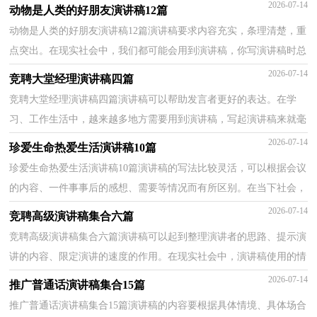
越来越多，为了让您在写演讲稿时更加简单方便，以下...
2026-07-14
动物是人类的好朋友演讲稿12篇
动物是人类的好朋友演讲稿12篇演讲稿要求内容充实，条理清楚，重
点突出。在现实社会中，我们都可能会用到演讲稿，你写演讲稿时总
是没有新意？下面是小编帮大家整理的动物是人类的好朋...
2026-07-14
竞聘大堂经理演讲稿四篇
竞聘大堂经理演讲稿四篇演讲稿可以帮助发言者更好的表达。在学
习、工作生活中，越来越多地方需要用到演讲稿，写起演讲稿来就毫
无头绪？下面是小编精心整理的竞聘大堂经理演讲稿4...
2026-07-14
珍爱生命热爱生活演讲稿10篇
珍爱生命热爱生活演讲稿10篇演讲稿的写法比较灵活，可以根据会议
的内容、一件事事后的感想、需要等情况而有所区别。在当下社会，
越来越多地方需要用到演讲稿，怎么写演讲稿才能避...
2026-07-14
竞聘高级演讲稿集合六篇
竞聘高级演讲稿集合六篇演讲稿可以起到整理演讲者的思路、提示演
讲的内容、限定演讲的速度的作用。在现实社会中，演讲稿使用的情
况越来越多，那么你有了解过演讲稿吗？下面是小编...
2026-07-14
推广普通话演讲稿集合15篇
推广普通话演讲稿集合15篇演讲稿的内容要根据具体情境、具体场合