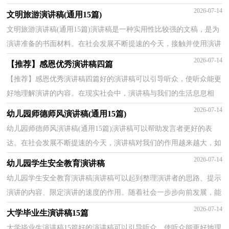
了让您在写演讲稿时更加简单方便，下面是小编为大家...
2026-07-14
文明旅游演讲稿(通用15篇)
文明旅游演讲稿(通用15篇)演讲稿是一种实用性比较强的文稿，是为
演讲准备的书面材料。在社会发展不断提速的今天，接触并使用演讲
稿的人越来越多，你写演讲稿时总是没有新意？以下是...
2026-07-14
【推荐】感恩优秀演讲稿四篇
【推荐】感恩优秀演讲稿四篇好的演讲稿可以引导听众，使听众能更
好地理解演讲的内容。在现实社会中，演讲稿与我们的生活息息相
关，相信很多朋友都对写演讲稿感到非常苦恼吧，以下是...
2026-07-14
幼儿园师德师风演讲稿(通用15篇)
幼儿园师德师风演讲稿(通用15篇)演讲稿可以帮助发言者更好的表
达。在社会发展不断提速的今天，演讲稿对我们的作用越来越大，如
何写一份恰当的演讲稿呢？以下是小编帮大家整理的幼...
2026-07-14
幼儿园学生安全教育演讲稿
幼儿园学生安全教育演讲稿演讲稿可以起到整理演讲者的思路、提示
演讲的内容、限定演讲的速度的作用。随着社会一步步向前发展，能
够利用到演讲稿的场合越来越多，那么问题来了，到...
2026-07-14
大学毕业生演讲稿15篇
大学毕业生演讲稿15篇好的演讲稿可以引导听众，使听众能更好地理