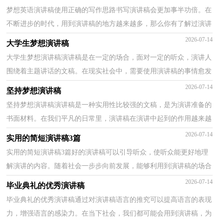
梦想英语演讲稿使用正确的写作思路书写演讲稿会更加事半功倍。在
不断进步的时代，用到演讲稿的地方越来越多，那么你有了解过演讲
稿吗？以下是小编收集整理的梦想英语演讲稿，欢迎大...
2026-07-14
大学生梦想演讲稿
大学生梦想演讲稿演讲稿是在一定的场合，面对一定的听众，演讲人
围绕着主题讲话的文稿。在现实社会中，需要使用演讲稿的事情愈发
增多，那么你有了解过演讲稿吗？以下是小编帮大家整理...
2026-07-14
坚持梦想演讲稿
坚持梦想演讲稿演讲稿是一种实用性比较强的文稿，是为演讲准备的
书面材料。在我们平凡的日常里，演讲稿在演讲中起到的作用越来越
大，相信很多朋友都对写演讲稿感到非常苦恼吧，下面...
2026-07-14
实用的简短演讲稿3篇
实用的简短演讲稿3篇好的演讲稿可以引导听众，使听众能更好地理
解演讲的内容。随着社会一步步向前发展，能够利用到演讲稿的场合
越来越多，你所见过的演讲稿是什么样的呢？下面是小...
2026-07-14
毕业典礼的优秀演讲稿
毕业典礼的优秀演讲稿通过对演讲稿语言的推究可以提高语言的表现
力，增强语言的感染力。在当下社会，我们都可能会用到演讲稿，为