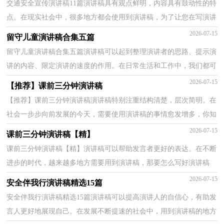
交通安全宣传演讲稿11篇演讲稿具有观点鲜明，内容具有鼓动性的特
点。在现实社会中，很多地方都会使用到演讲稿，为了让您在写演讲
稿时更加简单方便，下面是小编收集整理的交通安全宣...
2026-07-15
留守儿童演讲稿合集五篇
留守儿童演讲稿合集五篇演讲稿可以起到整理演讲者的思路、提示演
讲的内容、限定演讲的速度的作用。在日常生活和工作中，我们都可
能会用到演讲稿，那么，怎么去写演讲稿呢？以下是小...
2026-07-15
【推荐】课前三分钟演讲稿
【推荐】课前三分钟演讲稿演讲稿特别注重结构清楚，层次简明。在
社会一步步向前发展的今天，需要使用演讲稿的事情愈发增多，你知
道演讲稿怎样才能写的好吗？下面是小编帮大家整理的...
2026-07-15
课前三分钟演讲稿【精】
课前三分钟演讲稿【精】演讲稿可以帮助发言者更好的表达。在不断
进步的时代，越来越多地方需要用到演讲稿，那要怎么写好演讲稿
呢？下面是小编为大家整理的课前三分钟演讲稿，欢迎大...
2026-07-15
安全伴我行演讲稿精选15篇
安全伴我行演讲稿精选15篇演讲稿可以提高演讲人的自信心，有助发
言人更好地展现自己。在发展不断提速的社会中，用到演讲稿的地方