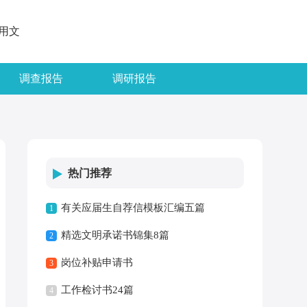
用文
调查报告
调研报告
热门推荐
有关应届生自荐信模板汇编五篇
1
精选文明承诺书锦集8篇
2
岗位补贴申请书
3
工作检讨书24篇
4