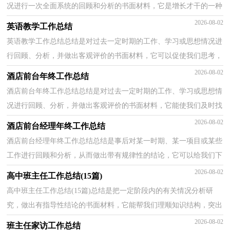
况进行一次全面系统的回顾和分析的书面材料，它是增长才干的一种
好办法，为此我们要做好回顾，写好总结。那么我们...
2026-08-02
英语教学工作总结
英语教学工作总结总结是对过去一定时期的工作、学习或思想情况进
行回顾、分析，并做出客观评价的书面材料，它可以促使我们思考，
因此我们需要回头归纳，写一份总结了。总结怎么写才...
2026-08-02
酒店前台年终工作总结
酒店前台年终工作总结总结是对过去一定时期的工作、学习或思想情
况进行回顾、分析，并做出客观评价的书面材料，它能使我们及时找
出错误并改正，是时候写一份总结了。总结你想好怎...
2026-08-02
酒店前台经理年终工作总结
酒店前台经理年终工作总结总结是事后对某一时期、某一项目或某些
工作进行回顾和分析，从而做出带有规律性的结论，它可以给我们下
一阶段的学习和工作生活做指导，因此十分有必须要...
2026-08-02
高中班主任工作总结(15篇)
高中班主任工作总结(15篇)总结是把一定阶段内的有关情况分析研
究，做出有指导性结论的书面材料，它能帮我们理顺知识结构，突出
重点，突破难点，因此我们需要回头归纳，写一份总结了。总...
2026-08-02
班主任家访工作总结