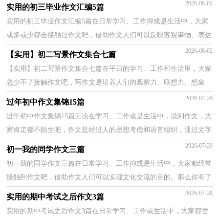
述，切忌东拉西扯，主题涣散甚至无主题。你所见过的作...
2026-08-02
实用的初三毕业作文汇编5篇
实用的初三毕业作文汇编5篇在日常学习、工作抑或是生活中，大家
或多或少都会接触过作文吧，借助作文人们可以反映客观事物、表达
思想感情、传递知识信息。你所见过的作文是什么...
2026-08-02
【实用】初二写景作文集合七篇
【实用】初二写景作文集合七篇在平日的学习、工作和生活里，大家
总少不了接触作文吧，写作文是培养人们的观察力、联想力、想象
力、思考力和记忆力的重要手段。你写作文时总是无...
2026-07-29
过年初中作文集锦15篇
过年初中作文集锦15篇无论在学习、工作或是生活中，说到作文，大
家肯定都不陌生吧，作文是经过人的思想考虑和语言组织，通过文字
来表达一个主题意义的记叙方法。那么你有了解过作文...
2026-07-29
初一我的同学作文三篇
初一我的同学作文三篇在日常学习、工作抑或是生活中，大家都经常
接触到作文吧，借助作文人们可以实现文化交流的目的。那么你有了
解过作文吗？下面是小编帮大家整理的初一我的同学...
2026-07-28
实用的期中考试之后作文3篇
实用的期中考试之后作文3篇在日常学习、工作或生活中，大家都尝