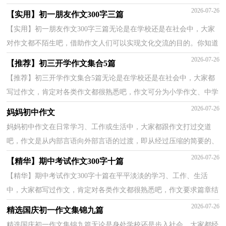
记叙方法。如何写一篇有思想、有文采的作文呢？下...
2026-07-26
【实用】初一朋友作文300字三篇
【实用】初一朋友作文300字三篇无论是在学校还是在社会中，大家
对作文都不陌生吧，借助作文人们可以实现文化交流的目的。你知道
作文怎样才能写的好吗？以下是小编为大家收集的初...
2026-07-26
【推荐】初三开学作文集合5篇
【推荐】初三开学作文集合5篇无论是在学校还是在社会中，大家都
写过作文，肯定对各类作文都很熟悉吧，作文可分为小学作文、中学
作文、大学作文（论文）。相信许多人会觉得作文很难写...
2026-07-26
妈妈初中作文
妈妈初中作文在日常学习、工作或生活中，大家都跟作文打过交道
吧，作文是从内部言语向外部言语的过渡，即从经过压缩的简要的、
自己能明白的语言，向开展的、具有规范语法结构的、能...
2026-07-26
【精华】期中考试作文300字十篇
【精华】期中考试作文300字十篇在平平淡淡的学习、工作、生活
中，大家都写过作文，肯定对各类作文都很熟悉吧，作文要求篇章结
构完整，一定要避免无结尾作文的出现。那么一般作文是...
2026-07-26
精选国庆初一作文集锦九篇
精选国庆初一作文集锦九篇无论是身处学校还是步入社会，大家都经