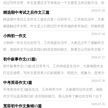
试过写作文吧，作文是通过文字来表达一个主题意义的记叙方法。你
知道作文怎样写才规范吗？下面是小编整理的期中考...
2026-07-28
精选期中考试之后作文三篇
精选期中考试之后作文三篇在日复一日的学习、工作或生活中，大家
都接触过作文吧，作文是人们把记忆中所存储的有关知识、经验和思
想用书面形式表达出来的记叙方式。一篇什么样的...
2026-07-28
小狗初一作文
小狗初一作文无论在学习、工作或是生活中，大家总少不了接触作文
吧，借助作文可以提高我们的语言组织能力。那要怎么写好作文呢？
以下是小编整理的小狗初一作文，欢迎大家分享。小狗...
2026-07-27
初中叙事作文(15篇)
初中叙事作文(15篇)在日常学习、工作抑或是生活中，大家都跟作文
打过交道吧，写作文是培养人们的观察力、联想力、想象力、思考力
和记忆力的重要手段。怎么写作文才能避免踩雷呢...
2026-07-26
中考英语作文3篇
中考英语作文3篇在生活、工作和学习中，大家都写过作文吧，借助
作文可以提高我们的`语言组织能力。那么你有了解过作文吗？以下
是小编帮大家整理的中考英语作文，欢迎大家借鉴与参考...
2026-07-26
宽容初中作文集锦15篇