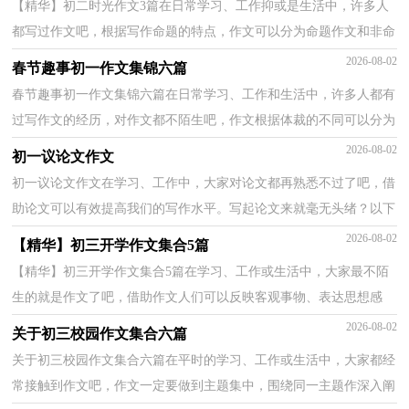
【精华】初二时光作文3篇在日常学习、工作抑或是生活中，许多人
都写过作文吧，根据写作命题的特点，作文可以分为命题作文和非命
题作文。写起作文来就毫无头绪？下面是小编帮大家整...
2026-08-02
春节趣事初一作文集锦六篇
春节趣事初一作文集锦六篇在日常学习、工作和生活中，许多人都有
过写作文的经历，对作文都不陌生吧，作文根据体裁的不同可以分为
记叙文、说明文、应用文、议论文。相信很多朋友都...
2026-08-02
初一议论文作文
初一议论文作文在学习、工作中，大家对论文都再熟悉不过了吧，借
助论文可以有效提高我们的写作水平。写起论文来就毫无头绪？以下
是小编收集整理的初一议论文作文，欢迎阅读与收藏。...
2026-08-02
【精华】初三开学作文集合5篇
【精华】初三开学作文集合5篇在学习、工作或生活中，大家最不陌
生的就是作文了吧，借助作文人们可以反映客观事物、表达思想感
情、传递知识信息。你所见过的作文是什么样的呢？以...
2026-08-02
关于初三校园作文集合六篇
关于初三校园作文集合六篇在平时的学习、工作或生活中，大家都经
常接触到作文吧，作文一定要做到主题集中，围绕同一主题作深入阐