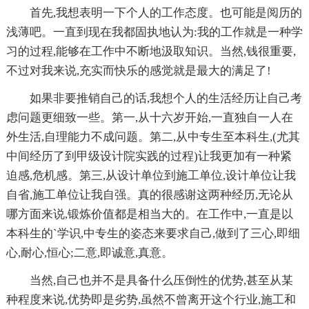
首先,我想表明一下个人的工作态度。也可能是阅历的
浅薄吧。一直到现在我都固执地认为:我的工作就是一种学
习的过程,能够在工作中不断地汲取知识。当然,钱很重要,
不过对我来说,充实而快乐的感觉就是最大的满足了!
如果非要推销自己的话,我想个人的生活经历让自己考
虑问题更细致一些。第一,从十六岁开始,一直独自一人在
外生活,自理能力不成问题。第二,从中专生至本科生,(尤其
中间经历了到甲级设计院实践的过程)让我更加有一种紧
迫感,危机感。第三,从设计单位到施工单位,设计单位让我
自省,施工单位让我自强。真的很感谢这两种经历,无论从
哪方面来说,锻炼价值都是相当大的。在工作中,一直是以
本科生的`学识,中专生的姿态来要求自己,做到了三心,即细
心,耐心,恒心;二意,即诚意,真意。
当然,自己也并不是具备什么压倒性的优势,甚至从某
种程度来说,优势即是劣势,虽然不曾离开这个行业,施工和