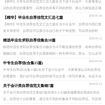
【精华】大学生自荐信范文汇总七篇在当下这个社会中，大家逐渐认
识到自荐信的重要性，自荐信也有着不同的类型。那么大家知道正规
的自荐信怎么写吗？以下是小编为大家整理的大学生...
2026-05-16
【精华】毕业生自荐信范文汇总七篇
【精华】毕业生自荐信范文汇总七篇在当今社会中，自荐信与我们愈
发关系密切，自荐信可以展示出自己的才干和优势。写自荐信的时
候，应该先写些什么？中间怎么写？最后怎么结尾呢？下面是...
2026-05-12
精选毕业生求职自荐信集合10篇
精选毕业生求职自荐信集合10篇在当今不断发展的世界，各种自荐信
频频出现，自荐信是用于自我推销的一种专用书信。那么，怎么去写
自荐信呢？下面是小编精心整理的毕业生求职自荐信10...
2026-03-16
中专生自荐信(合集15篇)
中专生自荐信(合集15篇)在当下这个社会中，大家逐渐认识到自荐信
的重要性，我们在写自荐信的时候可以注意一些写作要诀。你还不会
写自荐信吗？下面是小编帮大家整理的中专生自荐信...
2026-03-14
关于会计类自荐信范文集锦7篇
关于会计类自荐信范文集锦7篇在现今人们越来越重视自我成长的社
会，自荐信十分的重要，请注意不同的对象有不同的自荐信。写自荐