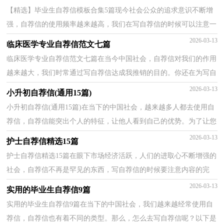
【精选】毕业生自荐信模板合集5篇现今社会公众的追求意识不断增
强，自荐信的使用频率越来越高，我们在写自荐信的时候可以注意一
些写作要诀。到底应如何写自荐信呢？下面是小编为...
2026-03-13
临床医学专业自荐信范文七篇
临床医学专业自荐信范文七篇在当今中国社会，自荐信对我们的作用
越来越大，我们时常通过写自荐信达成我推销的目的。你还在为写自
荐信而苦恼吗？下面是小编为大家收集的临床医学专...
2026-03-13
小升初自荐信(通用15篇)
小升初自荐信(通用15篇)在当下的中国社会，越来越多人都去使用自
荐信，自荐信能突出个人的特征，让他人看到自己的优势。为了让您
不再为写自荐信头疼，下面是小编收集整理的小升初自...
2026-03-13
护士自荐信精选15篇
护士自荐信精选15篇在眼下市场经济活跃，人们的进取心不断增强的
社会，自荐信不再是罕见的东西，写自荐信的时候要注意内容的完
整。你还在为写自荐信而苦恼吗？以下是小编精心整理的...
2026-03-13
实用的毕业生自荐信9篇
实用的毕业生自荐信9篇在当下的中国社会，我们越来越经常使用自
荐信，自荐信也有着不同的类型。那么，怎么去写自荐信呢？以下是