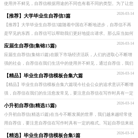
使用并不鲜见，自荐信根据用途的不同也有着不同的类型。为了让您
不再为写自荐信头疼，下面是小编收集整理的毕业生...
2026-03-14
【推荐】大学毕业生自荐信3篇
【推荐】大学毕业生自荐信3篇随着中国在不断地进步，自荐信不再
是罕见的东西，自荐信可以帮助我们更好地提出请求。那么应当如何
写自荐信呢？以下是小编为大家收集的大学毕业生自...
2026-03-14
应届生自荐信(集锦15篇)
应届生自荐信(集锦15篇)在眼下市场经济活跃，人们的进取心不断增
强的社会，自荐信在我们生活中的使用并不鲜见，通过自荐信，我们
可以达到自我推荐的目的。在写之前，可以先参考范文，下...
2026-03-14
【精品】毕业生自荐信模板合集六篇
【精品】毕业生自荐信模板合集六篇现今社会公众的追求意识不断增
强，自荐信在我们的生活愈发常见，要注意自荐信在写作时具有一定
的格式。相信大家又在为写自荐信犯愁了吧！以下是...
2026-03-14
小升初自荐信(精选15篇)
小升初自荐信(精选15篇)在当今不断发展的世界，我们越来越经常使
用自荐信，要注意自荐信在写作时具有一定的格式。写起自荐信来就
毫无头绪？下面是小编精心整理的小升初自荐信，欢迎...
2026-03-14
【精选】毕业生自荐信模板合集5篇