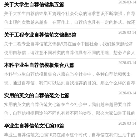
信的时候主要写哪些内容比较好呢？下面是小编收集...
2026-03-14
关于大学生自荐信锦集五篇
关于大学生自荐信锦集五篇现今社会公众的追求意识不断增强，自荐
信出现的次数越来越多，在写作上，自荐信也具有一定的格式。你还
在为写自荐信而苦恼吗？下面是小编为大家整理的大学...
2026-03-14
关于工程专业自荐信范文锦集5篇
关于工程专业自荐信范文锦集5篇在当今中国社会，我们越来越经常
使用自荐信，请注意不同种类的自荐信具有不同的用途。想必许多人
都在为如何写好自荐信而烦恼吧，以下是小编整理的...
2026-03-14
本科毕业生自荐信模板集合八篇
本科毕业生自荐信模板集合八篇在当今社会中，各种自荐信频频出
现，通过自荐信，我们可以达到自我推荐的目的。那么什么样的自荐
信才是有效的呢？以下是小编为大家收集的本科毕业生自...
2026-03-14
实用的英文的自荐信范文七篇
实用的英文的自荐信范文七篇在当今社会中，我们越来越需要自荐
信，自荐信根据用途的不同也有着不同的类型。那么大家知道正规的
自荐信怎么写吗？下面是小编为大家收集的英文的自荐...
2026-03-14
毕业生自荐信范文汇编10篇
毕业生自荐信范文汇编10篇在如今这个时代，自荐信在我们生活中的