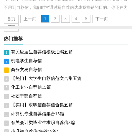
不用到自荐信，我们时常通过写自荐信达成我推销的目的。你还在为
写自荐信而苦恼吗？下面是小编精心整理的毕业生自...
1
2
3
4
5
首页
上一页
下一页
尾页
热门推荐
有关应届生自荐信模板汇编五篇
1
机电学生自荐信
2
商务文秘自荐信
3
【热门】大学生自荐信范文合集五篇
4
化工专业自荐信15篇
5
社团干部自荐信
6
【实用】求职信自荐信合集五篇
7
计算机专业自荐信集合15篇
8
有关会计类毕业生求职自荐信3篇
9
小升初自荐信(集锦15篇)
10