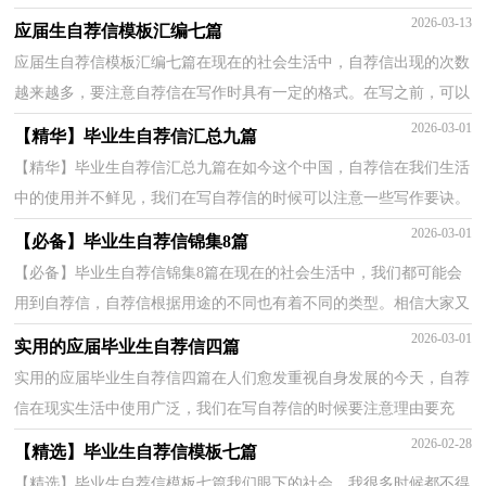
小编整理的毕业生自荐信9篇，仅供参考，大家一起来看看吧...
2026-03-13
应届生自荐信模板汇编七篇
应届生自荐信模板汇编七篇在现在的社会生活中，自荐信出现的次数
越来越多，要注意自荐信在写作时具有一定的格式。在写之前，可以
先参考范文，以下是小编为大家收集的应届生自荐信7...
2026-03-01
【精华】毕业生自荐信汇总九篇
【精华】毕业生自荐信汇总九篇在如今这个中国，自荐信在我们生活
中的使用并不鲜见，我们在写自荐信的时候可以注意一些写作要诀。
那么大家知道正规的自荐信怎么写吗？下面是小编精...
2026-03-01
【必备】毕业生自荐信锦集8篇
【必备】毕业生自荐信锦集8篇在现在的社会生活中，我们都可能会
用到自荐信，自荐信根据用途的不同也有着不同的类型。相信大家又
在为写自荐信犯愁了吧！以下是小编整理的毕业生自...
2026-03-01
实用的应届毕业生自荐信四篇
实用的应届毕业生自荐信四篇在人们愈发重视自身发展的今天，自荐
信在现实生活中使用广泛，我们在写自荐信的时候要注意理由要充
分、合理。写起自荐信来就毫无头绪？下面是小编整理...
2026-02-28
【精选】毕业生自荐信模板七篇
【精选】毕业生自荐信模板七篇我们眼下的社会，我很多时候都不得