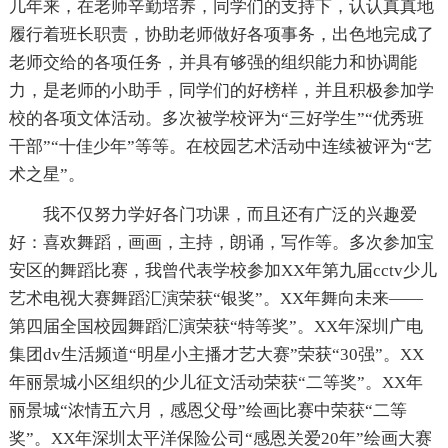
几年来，在老师辛勤培养，同学们的支持下，认认真真地
履行着班长职责，协助老师做好各项事务，出色地完成了
老师交给的各项任务，并具有够强的组织能力和协调能
力，是老师的小助手，同学们的好榜样，并且积极参加学
校的各项文体活动。多次被学校评为“三好学生”“优秀班
干部”“十佳少年”等等。在校园艺术活动中连续被评为“艺
术之星”。
我不仅努力学好各门功课，而且还有广泛的兴趣爱
好：喜欢舞蹈，画画，主持，朗诵，写作等。多次参加宝
安区的舞蹈比赛，我曾代表学校参加XX年第九届cctv少儿
艺术电视大赛舞蹈汇演荣获“银奖”。XX年舞向未来——
第四届全国校园舞蹈汇演荣获“特等奖”。XX年深圳广电
集团dv生活频道“明星小主播才艺大赛”荣获“30强”。XX
年丽景城小区组织的少儿征文活动荣获“二等奖”。XX年
丽景城“浓情五六月，感恩父母”绘画比赛中荣获“二等
奖”。XX年深圳太平洋保险公司“感恩关爱20年”绘画大赛