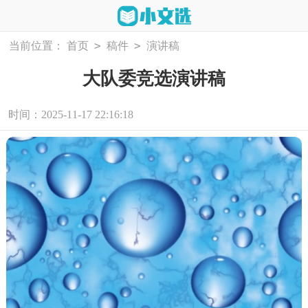
>
>
当前位置：
首页
稿件
演讲稿
大队委竞选演讲稿
时间：2025-11-17 22:16:18