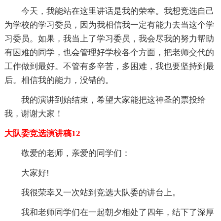
今天，我能站在这里讲话是我的荣幸。我想竞选自己
为学校的学习委员，因为我相信我一定有能力去当这个学
习委员。如果，我当上了学习委员，我会尽我的努力帮助
有困难的同学，也会管理好学校各个方面，把老师交代的
工作做到最好。不管有多辛苦，多困难，我也要坚持到最
后。相信我的能力，没错的。
我的演讲到始结束，希望大家能把这神圣的票投给
我，谢谢大家！
大队委竞选演讲稿12
敬爱的老师，亲爱的同学们：
大家好!
我很荣幸又一次站到竞选大队委的讲台上。
我和老师同学们在一起朝夕相处了四年，结下了深厚