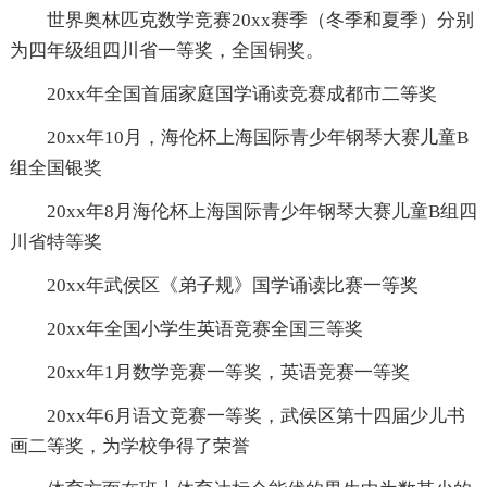
世界奥林匹克数学竞赛20xx赛季（冬季和夏季）分别
为四年级组四川省一等奖，全国铜奖。
20xx年全国首届家庭国学诵读竞赛成都市二等奖
20xx年10月，海伦杯上海国际青少年钢琴大赛儿童B
组全国银奖
20xx年8月海伦杯上海国际青少年钢琴大赛儿童B组四
川省特等奖
20xx年武侯区《弟子规》国学诵读比赛一等奖
20xx年全国小学生英语竞赛全国三等奖
20xx年1月数学竞赛一等奖，英语竞赛一等奖
20xx年6月语文竞赛一等奖，武侯区第十四届少儿书
画二等奖，为学校争得了荣誉