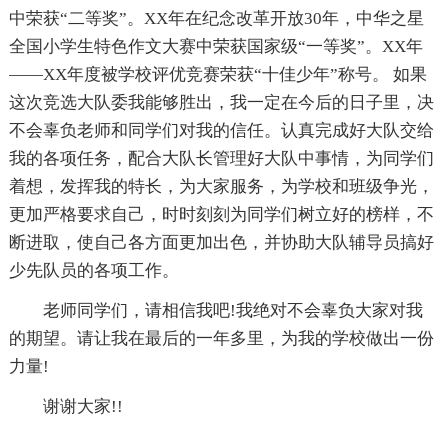
中荣获“二等奖”。XX年在纪念改革开放30年，中华之星
全国小学生特色作文大赛中荣获国家级“一等奖”。XX年
——XX年度被学校评优竞赛荣获“十佳少年”称号。 如果
这次竞选大队委我能够胜出，我一定在今后的日子里，决
不会辜负老师和同学们对我的信任。认真完成好大队交给
我的各项任务，配合大队长管理好大队中事情，为同学们
着想，发挥我的特长，为大家服务，为学校和班级争光，
更加严格要求自己，时时刻刻为同学们树立好的榜样，不
断进取，使自己各方面更加出色，并协助大队辅导员搞好
少先队员的各项工作。
老师同学们，请相信我吧!我绝对不会辜负大家对我
的期望。请让我在最后的一年多里，为我的学校做出一份
力量!
谢谢大家!!