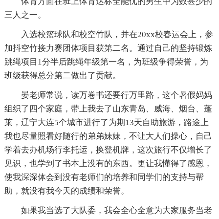
体育方面在班上体育达标全能优的男生中为数甚少的
三人之一。
入选校篮球队和校空竹队，并在20xx校春运会上，参
加抖空竹接力赛团体项目获第二名。通过自己的坚持锻炼
跳绳项目1分半后跳绳年级第一名，为班级争得荣誉，为
班级获得总分第二做出了贡献。
晏老师常说，读万卷书还要行万里路，这个暑假妈妈
组织了四个家庭，带上我去了山东青岛、威海、烟台、蓬
莱，辽宁大连5个城市进行了为期13天自助旅游，路途上
我也尽量照看好随行的弟弟妹妹，不让大人们操心，自己
学着去办机场行李托运，换登机牌，这次旅行不仅增长了
见识，也学到了书本上没有的东西。更让我懂得了感恩，
使我深深体会到没有老师们的培养和同学们的支持与帮
助，就没有我今天的成绩和荣誉。
如果我当选了大队委，我会全心全意为大家服务当老