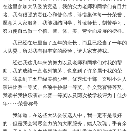
在这里参加大队委的竞选，我的实力老师和同学们有目共
睹。我有很强的责任心和使命感，珍惜集体每一分荣誉，
愿意为大家服务。我能团结同学，尊敬师长，刻苦学习，
努力使自己做一个德、智、体、美、劳全面发展的榜样。
我已经在班里当了五年的班长，而且已经当了一年的
大队委，所以我有很丰富的经验，请大家支持我。
经过我这几年来的努力以及老师和同学们对我的帮
助，我的成绩一直名列前茅，也拿到了许多属于我的荣
誉。我拿到了五星级美德少年、优秀班干部、文明小达人
演讲比赛一等奖、各项手抄报一等奖、作文竞赛特等奖、
我读书我快乐演讲比赛一等奖以及两次被学校评为十佳少
年······荣誉称号
我知道，在这些大队委候选人中，我一定不是最好
的，但是我会竭尽全力的为大家服务，赠人玫瑰，手有余