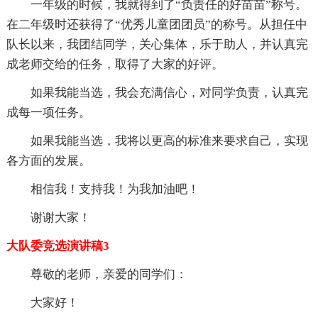
一年级的时候，我就得到了“负责任的好苗苗”称号。
在二年级时还获得了“优秀儿童团团员”的称号。从担任中
队长以来，我团结同学，关心集体，乐于助人，并认真完
成老师交给的任务，取得了大家的好评。
如果我能当选，我会充满信心，对同学负责，认真完
成每一项任务。
如果我能当选，我将以更高的标准来要求自己，实现
各方面的发展。
相信我！支持我！为我加油吧！
谢谢大家！
大队委竞选演讲稿3
尊敬的老师，亲爱的同学们：
大家好！