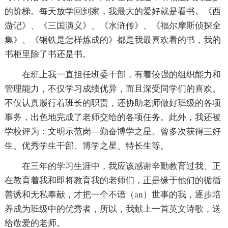
的阶梯。每天放学回到家，我最大的爱好就是看书。《西
游记》、《三国演义》、《水浒传》、《福尔摩斯侦探全
集》、《钢铁是怎样炼成的》都是我最喜欢看的书，我的
书柜里除了书还是书。
在班上我一直担任班委干部，有着较强的组织能力和
管理能力，不仅学习成绩优异，而且深受同学们的喜欢。
不仅认真履行着班长的职责，还协助老师做好班级的各项
事务，出色地完成了老师交给的各项任务。此外，我还被
学校评为：文明示范岗—勤奋博学之星。曾多次获得三好
生、优秀学生干部、博学之星、特长生等。
在三年的学习生涯中，我应该感谢辛勤教育过我、正
在教育着我和即将教育我的老师们，正是缘于他们的循循
善诱和无私奉献，才把一个不谙（an）世事的我，逐步培
养成为班级中的优秀者，所以，我献上一首英文诗歌，送
给敬爱的老师。