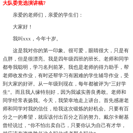
大队委竞选演讲稿7
亲爱的老师们，亲爱的学生们：
大家好！
我叫xxx，今年十岁。
这是我对你的第一印象。很可爱，眼睛很大，只是有
点胖，但是很漂亮。我是四年级四班的班长。老师和同学
都夸我聪明，学习名列前茅。我也是老师的得力助手，帮
老师收发作业，有时还帮学习有困难的学生辅导作业，受
到大家的好评。从一年级到现在，每年都被评为“三好学
生”。而且我人缘特别好，因为我诚实善良勇敢。老师和
同学经常表扬我。今天，我荣幸地走上讲台。首先感谢老
师和同学对我的信任，给我这次锻炼的好机会。只要有百
分之一的希望，就应该付出百分之百的努力。戴尔卡耐基
曾经说过，“你不怕出卖自己，只要你认为自己有才华，