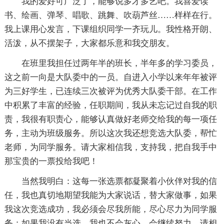
我的爱好可广泛了，能够说多才多艺吧。我喜爱读
书、绘画、弹琴、唱歌、跳舞、吹葫芦丝……样样在行。
我上课用心发言，下课组织同学一齐玩儿。我性格开朗、
活泼，从不摆架子，大家都乐意和我交朋友。
在班里我担任过两年半的班长，半年多的学习委员，
这之前一向是大队委中的一员。自进入小学以来年年被评
为三好学生，已连续三次被评为优秀大队委干部。在工作
中积累了丰富的经验，任职期间，我从未忘记过自我的职
责，我很有职责心，能够认真做好老师交给我的每一项任
务，主动为班级服务。所以这次我还想竞选大队委，帮忙
老师，为同学服务。请大家相信我，支持我，把自我手中
那宝贵的一票投给我吧！
当然我明白：这每一张选票都凝聚着小伙伴对我的信
任，我也真切地期望我能为大家说话，替大家做事，如果
我这次竞选成功，我必须会尽我所能，尽心尽力为同学服
务；如果我没有当选，我也不会灰心，会继续努力。请相