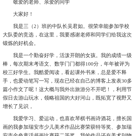
敬爱的老师、亲爱的同学
大家好！
我是三（2）班的中队长吴君如。很荣幸能参加学校
大队委的竞选，在这里，我要感谢老师和同学们给我这次
锻炼的好机会。
我是一个勤奋好学，活泼开朗的女孩。我的成绩一级
棒，每次期末考语文、数学门门都得100分，年年被评为
校三好学生。我酷爱阅读，看起课外书来，总是爱不释
手，也爱动笔写一写，现在已经在自己的博客上发表30多
篇小作文了呢！这大概与我外出旅游分不开吧！，利用节
假日去游山玩水，领略祖国的大好河山，既拓宽了视野又
增长了见识，
我爱学习、爱运动，也喜欢琴棋书画诗酒花，擅长国
画的我参加瑞安市少儿美术作品比赛荣获特等奖、参加瑞
安市金色童话书画比赛获二等奖。我的作品还在美术刊物