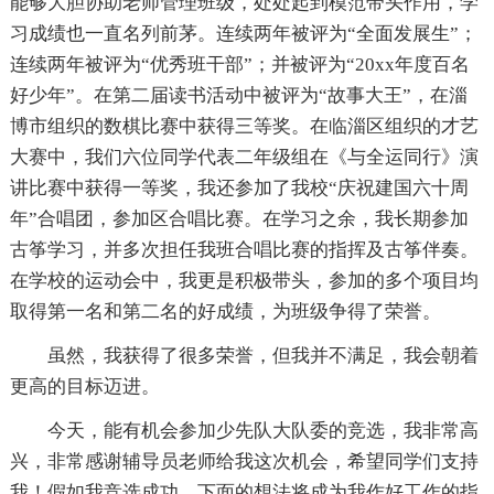
能够大胆协助老师管理班级，处处起到模范带头作用，学
习成绩也一直名列前茅。连续两年被评为“全面发展生”；
连续两年被评为“优秀班干部”；并被评为“20xx年度百名
好少年”。在第二届读书活动中被评为“故事大王”，在淄
博市组织的数棋比赛中获得三等奖。在临淄区组织的才艺
大赛中，我们六位同学代表二年级组在《与全运同行》演
讲比赛中获得一等奖，我还参加了我校“庆祝建国六十周
年”合唱团，参加区合唱比赛。在学习之余，我长期参加
古筝学习，并多次担任我班合唱比赛的指挥及古筝伴奏。
在学校的运动会中，我更是积极带头，参加的多个项目均
取得第一名和第二名的好成绩，为班级争得了荣誉。
虽然，我获得了很多荣誉，但我并不满足，我会朝着
更高的目标迈进。
今天，能有机会参加少先队大队委的竞选，我非常高
兴，非常感谢辅导员老师给我这次机会，希望同学们支持
我！假如我竞选成功，下面的想法将成为我作好工作的指