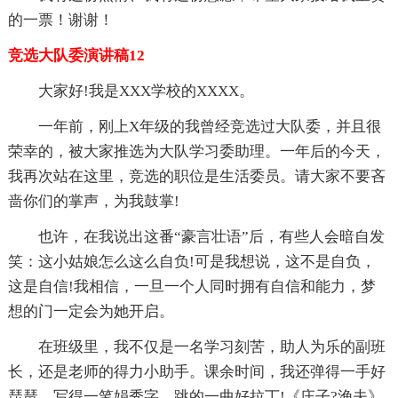
的一票！谢谢！
竞选大队委演讲稿12
大家好!我是XXX学校的XXXX。
一年前，刚上X年级的我曾经竞选过大队委，并且很
荣幸的，被大家推选为大队学习委助理。一年后的今天，
我再次站在这里，竞选的职位是生活委员。请大家不要吝
啬你们的掌声，为我鼓掌!
也许，在我说出这番“豪言壮语”后，有些人会暗自发
笑：这小姑娘怎么这么自负!可是我想说，这不是自负，
这是自信!我相信，一旦一个人同时拥有自信和能力，梦
想的门一定会为她开启。
在班级里，我不仅是一名学习刻苦，助人为乐的副班
长，还是老师的得力小助手。课余时间，我还弹得一手好
琵琶，写得一笔娟秀字，跳的一曲好拉丁!《庄子?渔夫》