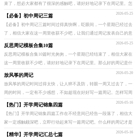
束了，想必大家都有了很深的感触吧，请好好地记录下在周记里。怎
样写好周记呢?以下是小编收集整理的寒假周记9篇，供...
2026-05-25
【必备】初中周记三篇
【必备】初中周记三篇时间过得真快啊，眨眼间，一个星期已经过去
了，相信大家在这一周里收获不少吧，让我们通过周记发表自己的意
见和想法吧。那么好的周记是什么样的呢？下面是小编为...
2026-05-25
反思周记模板合集10篇
反思周记模板合集10篇时光匆匆，一个星期已经结束了，相信大家在
这一周里收获不少吧，请好好地记录下在周记里。那么好的周记是什
么样的呢？下面是小编帮大家整理的反思周记10篇，希望...
2026-05-20
放风筝的周记
放风筝的周记时间过得太快，让人猝不及防，转眼一周又过去了，一
周的时间，一定有不少感想，不如趁现在好好写一篇周记。怎样写周
记才更能吸引眼球呢？下面是小编收集整理的放风筝的周记...
2026-05-16
【热门】开学周记锦集四篇
【热门】开学周记锦集四篇工作在不经意间已经告一段落了，相信大
家一定感触颇深吧，立即行动起来写一篇周记吧。什么样的周记才是
好的周记呢？以下是小编为大家收集的开学周记5篇，...
2026-05-16
【精华】开学周记汇总七篇