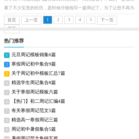
累了不少宝贵的经历，是时候仔细地写一篇周记了。为了让您不再为
写周记头疼，下面是小编精心整理的高中周记8篇，欢...
1
2
3
4
5
首页
上一页
下一页
尾页
热门推荐
元旦周记模板锦集6篇
1
寒假周记初中集合9篇
2
关于周记初中模板汇总7篇
3
精选学生周记集合8篇
4
关于寒假周记模板六篇
5
【热门】初二周记汇编4篇
6
有关寒假周记范文5篇
7
精选高一寒假周记三篇
8
周记初中暑假集合5篇
9
暑假周记范文集锦五篇
10