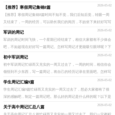
的周记应该是什么样的？以下是小编精心整理的军训周记5...
2026-05-02
【推荐】寒假周记集锦8篇
【推荐】寒假周记集锦8篇时间不知不觉，我们后知后觉，转眼一周
又结束了，一周的经历，可以助长我们的阅历，不妨坐下来好好写写
周记吧。可是怎样写周记才能出彩呢？以下是小编收集整理...
2026-05-02
军训的周记
军训的周记时间飞快，一个星期已经结束了，相信大家都有不少体会
吧，不如趁现在好好写一篇周记。怎样写周记才更能吸引眼球呢？下
面是小编为大家收集的军训的周记，欢迎阅读，希望大家能...
2026-05-02
初中军训周记
初中军训周记忙碌而又充实的一周又过去了，一周的时间，相信你会
领悟到不少东西，写一篇周记，将自己的经历记录在里面吧。怎样写
好周记呢?下面是小编收集整理的初中军训周记，供大家...
2026-05-02
学生周记汇编9篇
学生周记汇编9篇忙碌而又充实的一周又过去了，想必大家都有了很
深的感触吧，制定一篇周记吧。那么好的周记是什么样的呢？以下是
小编收集整理的学生周记9篇，仅供参考，希望能够帮助到...
2026-05-02
关于高中周记汇总八篇
关于高中周记汇总八篇忙碌而又充实的一周又过去了，我们一定都积