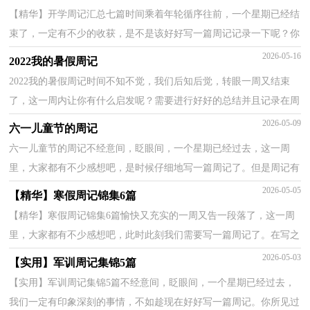
【精华】开学周记汇总七篇时间乘着年轮循序往前，一个星期已经结
束了，一定有不少的收获，是不是该好好写一篇周记记录一下呢？你
所见过的周记应该是什么样的？以下是小编精心整理的开...
2026-05-16
2022我的暑假周记
2022我的暑假周记时间不知不觉，我们后知后觉，转眼一周又结束
了，这一周内让你有什么启发呢？需要进行好好的总结并且记录在周
记里了。快来参考周记是怎么写的吧，以下是小编为大家收...
2026-05-09
六一儿童节的周记
六一儿童节的周记不经意间，眨眼间，一个星期已经过去，这一周
里，大家都有不少感想吧，是时候仔细地写一篇周记了。但是周记有
什么要求呢？下面是小编为大家整理的六一儿童节的周记，欢迎...
2026-05-05
【精华】寒假周记锦集6篇
【精华】寒假周记锦集6篇愉快又充实的一周又告一段落了，这一周
里，大家都有不少感想吧，此时此刻我们需要写一篇周记了。在写之
前，要先考虑好内容和结构喔！下面是小编收集整理的寒...
2026-05-03
【实用】军训周记集锦5篇
【实用】军训周记集锦5篇不经意间，眨眼间，一个星期已经过去，
我们一定有印象深刻的事情，不如趁现在好好写一篇周记。你所见过