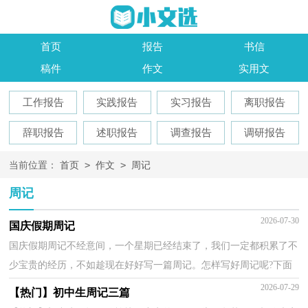
首页
报告
书信
稿件
作文
实用文
工作报告
实践报告
实习报告
离职报告
辞职报告
述职报告
调查报告
调研报告
>
>
当前位置：
首页
作文
周记
周记
2026-07-30
国庆假期周记
国庆假期周记不经意间，一个星期已经结束了，我们一定都积累了不
少宝贵的经历，不如趁现在好好写一篇周记。怎样写好周记呢?下面
是小编精心整理的国庆假期周记，希望能够帮助到大家...
2026-07-29
【热门】初中生周记三篇