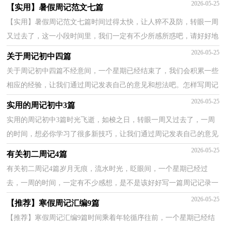
好周记了。什么样的周记才是好的周记呢？以下是小编为大...
2026-05-25
【实用】暑假周记范文七篇
【实用】暑假周记范文七篇时间过得太快，让人猝不及防，转眼一周
又过去了，这一小段时间里，我们一定有不少所感所惑吧，请好好地
记录下在周记里。那么我们该怎么去写周记呢？下面是小编...
2026-05-25
关于周记初中四篇
关于周记初中四篇不经意间，一个星期已经结束了，我们会积累一些
相应的经验，让我们通过周记发表自己的意见和想法吧。怎样写周记
才更能吸引眼球呢？下面是小编为大家整理的周记初中...
2026-05-25
实用的周记初中3篇
实用的周记初中3篇时光飞逝，如梭之日，转眼一周又过去了，一周
的时间，想必你学习了很多新技巧，让我们通过周记发表自己的意见
和想法吧。相信许多人会觉得周记很难写吧，以下是小编为...
2026-05-25
有关初二周记4篇
有关初二周记4篇岁月无痕，流水时光，眨眼间，一个星期已经过
去，一周的时间，一定有不少感想，是不是该好好写一篇周记记录一
下呢？周记怎么写才不会流于形式呢？以下是小编为大家整理的初...
2026-05-25
【推荐】寒假周记汇编9篇
【推荐】寒假周记汇编9篇时间乘着年轮循序往前，一个星期已经结