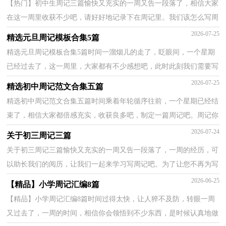
【热门】初中生周记三篇愉快又充实的一周又告一段落了，相信大家
在这一周里收获不少吧，请好好地记录下在周记里。我们该怎么写周
记呢？以下是小编整理的初中生周记3篇，欢迎大家分...
2026-07-25
精选元旦周记模板合集5篇
精选元旦周记模板合集5篇时间一溜烟儿的走了，眨眼间，一个星期
已经过去了，这一周里，大家都有不少感想吧，此时此刻我们需要写
一篇周记了。相信许多人会觉得周记很难写吧，以下是小编...
2026-07-25
精选初中周记范文合集五篇
精选初中周记范文合集五篇时间乘着年轮循序往前，一个星期已经结
束了，相信大家都倍感充实，收获良多吧，制定一篇周记吧。周记你
想好怎么写了吗？下面是小编帮大家整理的初中周记5篇，...
2026-07-24
关于初三周记三篇
关于初三周记三篇愉快又充实的一周又告一段落了，一周的经历，可
以助长我们的阅历，让我们一起来学习写周记吧。为了让您不再为写
周记头疼，以下是小编整理的初三周记3篇，欢迎大家分...
2026-06-25
【精品】小学周记汇编8篇
【精品】小学周记汇编8篇时间过得太快，让人猝不及防，转眼一周
又过去了，一周的时间，相信你会领悟到不少东西，是时候认真地做