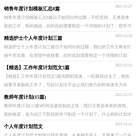
始制定一个计划。计划怎么写才能发挥它最大的作用呢？...
2025-12-27
销售年度计划模板汇总8篇
销售年度计划模板汇总8篇日子如同白驹过隙，不经意间，又将迎来
新的工作，新的挑战，此时此刻需要制定一个详细的计划了。想学习
拟定计划却不知道该请教谁？以下是小编帮大家整理的销...
2025-12-18
精选护士个人年度计划三篇
精选护士个人年度计划三篇日子如同白驹过隙，我们的工作又将在忙
碌中充实着，在喜悦中收获着，此时此刻需要制定一个详细的计划
了。你所接触过的计划都是什么样子的呢？以下是小编整...
2025-12-11
【精选】工作年度计划范文5篇
【精选】工作年度计划范文5篇光阴的迅速，一眨眼就过去了，很快
就要开展新的工作了，写好计划才不会让我们努力的时候迷失方向
哦。那么你真正懂得怎么写好计划吗？以下是小编帮大家...
2025-12-11
教师年度计划(15篇)
教师年度计划(15篇)时间流逝得如此之快，我们又将迎来新的喜悦、
新的收获，该为自己下阶段的学习制定一个计划了。什么样的计划才
是好的计划呢？下面是小编为大家整理的教师年度计...
2025-12-11
个人年度计划范文
个人年度计划范文时间过得可真快，从来都不等人，又迎来了一个全