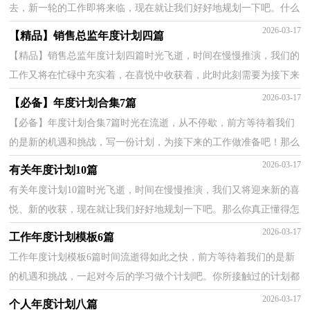
去，新一轮的工作即将来临，现在就让我们好好地规划一下吧。什么
样的计划才是好的计划呢？下面是小编为大家整理的年度...
2026-03-17
【精品】销售总监年度计划四篇
【精品】销售总监年度计划四篇时光飞逝，时间在慢慢推演，我们的
工作又将在忙碌中充实着，在喜悦中收获着，此时此刻需要为接下来
的工作做一个详细的计划了。计划怎么写才不会流于形...
2026-03-17
【必备】年度计划合集7篇
【必备】年度计划合集7篇时光在流逝，从不停歇，前方等待着我们
的是新的机遇和挑战，写一份计划，为接下来的工作做准备吧！那么
计划怎么拟定才能发挥它最大的作用呢？下面是小编为大家...
2026-03-17
有关年度计划10篇
有关年度计划10篇时光飞逝，时间在慢慢推演，我们又将迎来新的喜
悦、新的收获，现在就让我们好好地规划一下吧。那么你真正懂得怎
么制定计划吗？下面是小编为大家整理的年度计划10篇...
2026-03-17
工作年度计划模板6篇
工作年度计划模板6篇时间流逝得如此之快，前方等待着我们的是新
的机遇和挑战，一起对今后的学习做个计划吧。你所接触过的计划都
是什么样子的呢？下面是小编精心整理的工作年度计...
2026-03-17
个人年度计划八篇