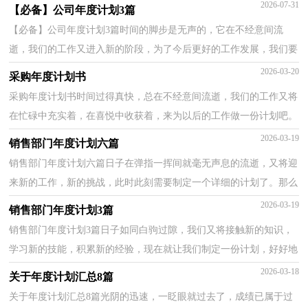
份计划了。什么样的计划才是好的计划呢？以下是小编收集...
2026-07-31
【必备】公司年度计划3篇
【必备】公司年度计划3篇时间的脚步是无声的，它在不经意间流
逝，我们的工作又进入新的阶段，为了今后更好的工作发展，我们要
好好计划今后的学习，制定一份计划了。相信大家又在为写...
2026-03-20
采购年度计划书
采购年度计划书时间过得真快，总在不经意间流逝，我们的工作又将
在忙碌中充实着，在喜悦中收获着，来为以后的工作做一份计划吧。
好的计划都具备一些什么特点呢？以下是小编收集整理的...
2026-03-19
销售部门年度计划六篇
销售部门年度计划六篇日子在弹指一挥间就毫无声息的流逝，又将迎
来新的工作，新的挑战，此时此刻需要制定一个详细的计划了。那么
我们该怎么去写计划呢？以下是小编精心整理的销售部...
2026-03-19
销售部门年度计划3篇
销售部门年度计划3篇日子如同白驹过隙，我们又将接触新的知识，
学习新的技能，积累新的经验，现在就让我们制定一份计划，好好地
规划一下吧。我们该怎么拟定计划呢？以下是小编帮大家整...
2026-03-18
关于年度计划汇总8篇
关于年度计划汇总8篇光阴的迅速，一眨眼就过去了，成绩已属于过