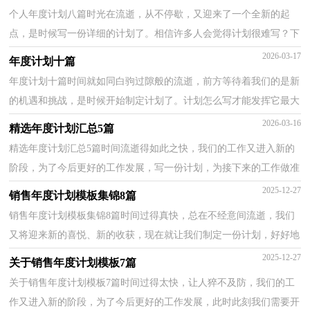
个人年度计划八篇时光在流逝，从不停歇，又迎来了一个全新的起
点，是时候写一份详细的计划了。相信许多人会觉得计划很难写？下
面是小编收集整理的个人年度计划8篇，希望对大家有所帮...
2026-03-17
年度计划十篇
年度计划十篇时间就如同白驹过隙般的流逝，前方等待着我们的是新
的机遇和挑战，是时候开始制定计划了。计划怎么写才能发挥它最大
的作用呢？下面是小编收集整理的年度计划10篇，仅供...
2026-03-16
精选年度计划汇总5篇
精选年度计划汇总5篇时间流逝得如此之快，我们的工作又进入新的
阶段，为了今后更好的工作发展，写一份计划，为接下来的工作做准
备吧！那么计划怎么拟定才能发挥它最大的作用呢？以下是...
2025-12-27
销售年度计划模板集锦8篇
销售年度计划模板集锦8篇时间过得真快，总在不经意间流逝，我们
又将迎来新的喜悦、新的收获，现在就让我们制定一份计划，好好地
规划一下吧。可是到底什么样的计划才是适合自己的呢？...
2025-12-27
关于销售年度计划模板7篇
关于销售年度计划模板7篇时间过得太快，让人猝不及防，我们的工
作又进入新的阶段，为了今后更好的工作发展，此时此刻我们需要开