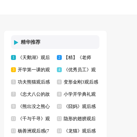
精华推荐
《天鹅湖》观后
【精】《老师
1
2
开学第一课的观
《优秀员工》观
感(6篇)
3
好》观后感
4
功夫熊猫观后感
变形金刚3观后感
后感
5
后感
6
《忠犬八公的故
小学开学典礼观
(精选15篇)
7
8
《熊出没之熊心
《囧妈》观后感
事》观后感15篇
9
后感
10
《千与千寻》观
隐形的翅膀观后
归来》观后感
11
(14篇)
12
杨善洲观后感(7
《龙猫》观后感
后感通用15篇
13
感(集锦15篇)
14