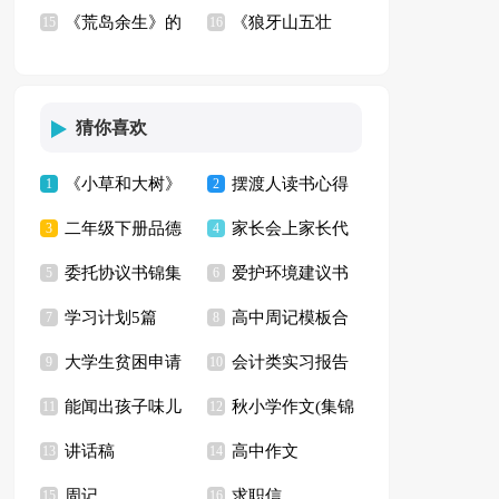
《荒岛余生》的
《狼牙山五壮
篇)
15
(汇编15篇)
16
观后感
士》观后感9篇
猜你喜欢
《小草和大树》
摆渡人读书心得
1
2
二年级下册品德
家长会上家长代
读后感(集合15篇)
3
【推荐】
4
委托协议书锦集
爱护环境建议书
与生活教学计划
5
表发言稿(15篇)
6
学习计划5篇
高中周记模板合
六篇
7
(精选15篇)
8
大学生贫困申请
会计类实习报告
9
集七篇
10
能闻出孩子味儿
秋小学作文(集锦
书【热】
11
汇编七篇
12
讲话稿
高中作文
的乌龟读后感(通用
13
15篇)
14
周记
求职信
15
16
15篇)