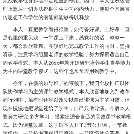
完成教学任务起着举足轻重的作用。因而，本人在班级管
理上想尽一切办法挖掘学生学习的内动力，使每个基层宣
传思想工作学生的潜能都能够得以释放!
本人一直把教学看得很重，如何备好课、上好课一直
是心里的重头戏，一堂课上下来，感觉好的话，整整一
天，都会欢欣鼓舞。在较好地完成教学工作的同时，坚持
听课，注意学习组里老师的教学经验，努力探索适合自己
的教学模式。本人从20xx年就开始研究培养学生自学能力
为主的课堂教学模式，这些年也常常应用到教学中。
今年，在新的领导班子的带领下，我们全校推广以团
队协作学习为主的课堂教学模式，本人欣喜地加入到改革
的行列中，虽有时还难以改变以自己讲课为主的习惯，但
现在慢慢地把课堂还给了学生，自己只做导演。今后本人
要努力研究.多方学习，摸索出适合自己的高效课堂教学模
式。因为课堂改革，这学期本人开了3节公开课，一节数
学组内，一节校内理科组观摩课，一节区级片公开课。其