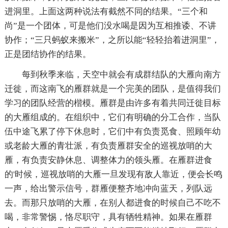
进洞里。上面这两种说法有截然不同的结果。“三个和
尚”是一个团体，可是他们没水喝是因为互相推诿、不讲
协作；“三只蚂蚁来搬米”，之所以能“轻轻抬着进洞里”，
正是团结协作的结果。
每到秋季来临，天空中就会有成群结队的大雁向南方
迁徙，而这南飞的雁群就是一个完美的团队，是值得我们
学习的团队经营的楷模。雁群是由许多有着共同迁徙目标
的大雁组成的。在组织中，它们有明确的分工合作，当队
伍中途飞累了停下休息时，它们中有负责觅食、照顾年幼
或老龄大雁的青壮派，有负责雁群安全的巡视放哨的大
雁，有负责安静休息、调整体力的领头雁。在雁群进食
的'时候，巡视放哨的大雁一旦发现有敌人靠近，便会长鸣
一声，给出警示信号，群雁便整齐地冲向蓝天，列队远
去。而那只放哨的大雁，在别人都进食的时候自己不吃不
喝，非常警惕，恪尽职守，具有牺牲精神。如果在雁群