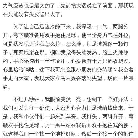
力气应该也是最大的了，先前把大话说在了前面，那我现
在只能硬着头皮豁出去了。
为了让自己迅速冷静下来，我深吸一口气，两腿分
开，弯下腰准备用双手抱住足球，使出全身力气往外拉。
可是我发现无论我怎么拉，怎么推，那足球就像一颗钉
子，死死地定在那。顿时我觉得头脑发热，脸上火辣辣
的，手心还透出一丝丝冷汗，心头像有千万只蚂蚁爬过。
心里暗暗嘀咕，这下我可怎么跟小朋友们交待呢？我空着
手走向大家，发现大家立马从兴奋落到失望，场面一片寂
静。
不过几秒钟，我眼前突然一亮，想到了一个好办法：
我们可以力往一处使，大家齐心合力把足球给拔出来。于
是，我和小伙伴们一起来到车旁。我打头，两脚分开，弯
腰双手抱住足球，另一男生站在我后面双手抱住我的腰，
就这样我们一个接一个地排好队，然后一个接一个的抱住