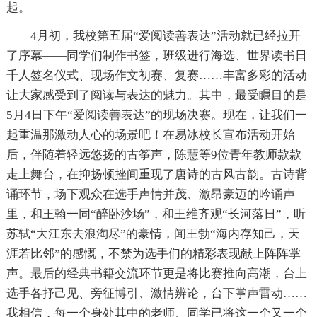
起。
4月初，我校第五届“爱阅读善表达”活动就已经拉开
了序幕——同学们制作书签，班级进行海选、世界读书日
千人签名仪式、现场作文初赛、复赛……丰富多彩的活动
让大家感受到了阅读与表达的魅力。其中，最受瞩目的是
5月4日下午“爱阅读善表达”的现场决赛。现在，让我们一
起重温那激动人心的场景吧！在易冰校长宣布活动开始
后，伴随着轻远悠扬的古筝声，陈慧等9位青年教师款款
走上舞台，在抑扬顿挫间重现了唐诗的古风古韵。古诗背
诵环节，场下观众在选手声情并茂、激昂豪迈的吟诵声
里，和王翰一同“醉卧沙场”，和王维齐观“长河落日”，听
苏轼“大江东去浪淘尽”的豪情，闻王勃“海内存知己，天
涯若比邻”的感慨，不禁为选手们的精彩表现献上阵阵掌
声。最后的经典书籍交流环节更是将比赛推向高潮，台上
选手各抒己见、旁征博引、激情辨论，台下掌声雷动……
我相信，每一个身处其中的老师、同学已将这一个又一个