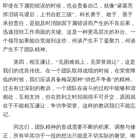
即使在下属犯错误的时候，也会责备自己，就像“诸葛亮
挥泪斩马谡后，上书自贬三级”。科长勇于、敢于、善于
承担责任，是能及时消除因下属错误而产生的不良后果，
迅速扭转工作局面的关键。这是一种更高层次的补台。一
个领导如果能自觉做到这些，何谈产生不了凝聚力，何谈
产生不了团队精神。
第四，相互谦让。“见困难就上，见荣誉就让”，这是
我们的优良传统。在一个团队取得成绩的时候，在荣誉降
临的时候，我们应该具备梅花那种“俏也不争春”的精神。
过去有过深刻的教训，一个团队在奋斗的过程中能够和谐
相处，互相支持，但在胜利之时却闹得不可开交，原因就
在于不能相互谦让，争功争荣誉。这样的教训我们不能忘
记。
同志们，团队精神的形成需要不断的积累、调整与修
正，所有毕其功于一役的想法只能是不切实际的奢望。唯