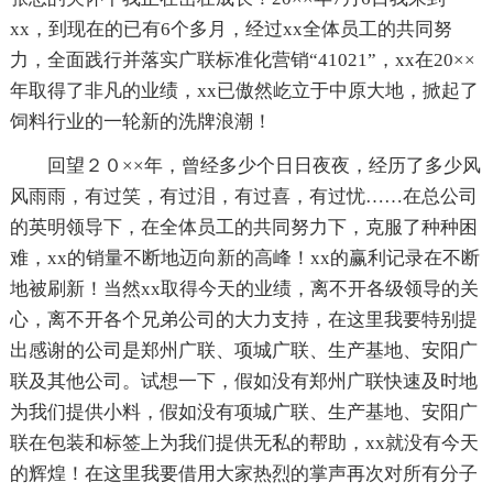
xx，到现在的已有6个多月，经过xx全体员工的共同努
力，全面践行并落实广联标准化营销“41021”，xx在20××
年取得了非凡的业绩，xx已傲然屹立于中原大地，掀起了
饲料行业的一轮新的洗牌浪潮！
回望２０××年，曾经多少个日日夜夜，经历了多少风
风雨雨，有过笑，有过泪，有过喜，有过忧……在总公司
的英明领导下，在全体员工的共同努力下，克服了种种困
难，xx的销量不断地迈向新的高峰！xx的赢利记录在不断
地被刷新！当然xx取得今天的业绩，离不开各级领导的关
心，离不开各个兄弟公司的大力支持，在这里我要特别提
出感谢的公司是郑州广联、项城广联、生产基地、安阳广
联及其他公司。试想一下，假如没有郑州广联快速及时地
为我们提供小料，假如没有项城广联、生产基地、安阳广
联在包装和标签上为我们提供无私的帮助，xx就没有今天
的辉煌！在这里我要借用大家热烈的掌声再次对所有分子