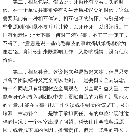
第二，相互包容。俗话说：牙齿还有咬着舌头的时
候。在一个单位共事难免有发生矛盾和误会的时候，这就
需要我们有一种相互体谅、相互包容的胸怀。特别是对一
些非原则的问题不要斤斤计较，以牙还牙，以眼还眼。中
国有句老话：“天下事，何时了;有些事，不了了;一定了，
不得了。”意思是说一些鸡毛蒜皮的事就得以难得糊涂为
座右铭。真计较起来既影响工作，又影响感情，没有任何
价值。
第三，相互补台。这说起来容易做起来难，但是只要
具备了团队精神又完全可以做到。一是要树立全局观念。
每一个同志只有牢固树立全局观念，以全局利益为重，才
能全身心地投入到团队中去，贡献自己的力量并汇聚他人
的力量;才能在同事出现工作失误或不到位的情况下，及时
堵漏，主动补台。二是敢于承担责任。有的单位出现过这
样的情况：一个科室出现了问题，科长往往会找客观原
因，或者找下属的原因，推卸责任。但是，聪明的科长，