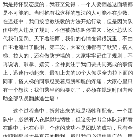
我是持怀疑态度的，我甚至觉得，一个人要翻越这面墙都
是不可能的。当时抱有我这样的想法的人可能不在少数。
在迟疑中，我们按照教练教的方法开始行动，但是因为队
伍中有人违反了规则，不但被教练叫停重来，还让总队长
代我们受罚。天下着细雨，我们的心情变得很沉重，不由
自主地流出了眼泪。第二次，大家仿佛都有了默契，搭人
梯、拉人的，还有做防护墙的，大家牢牢记住了规则，不
再说话、鼓掌、嬉笑，全神贯注于我们要共同完成的事情
上，迅速行动起来。最初上去的10个人倾尽全力拉下面的
同事，搭人梯的同事忍受着肩膀和腿的疼痛，大家心里只
有一个想法：我们乘坐的船要沉了，必须在规定时间内帮
助全部队员翻越逃生墙！
这个过程当中，折射出来的就是牺牲和配合。一个团
队中，必然有人在默默地牺牲，但这份付出全体队员都看
在眼中，记在心里。个体的成功不是团队的成功，只有全
体顺利翻越才是真正的胜利，所以我们必须集思广益，用