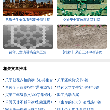
竞选学生会体育部部长演讲稿
交通安全宣传演讲稿11篇
留守儿童演讲稿合集五篇
【推荐】课前三分钟演讲稿
相关文章推荐
关于朝花夕拾的读书心得集合
关于还款协议书6篇
9篇
单位个人辞职报告(通用15篇)
精选大学学生实习报告3篇
买菜二年级作文300字集锦七
淘宝活动方案
篇
单翼天使不孤单读后感(通用15
《生命的药方》读后感18篇
篇)
安全第一课观后感(15篇)
护士个人年终总结15篇