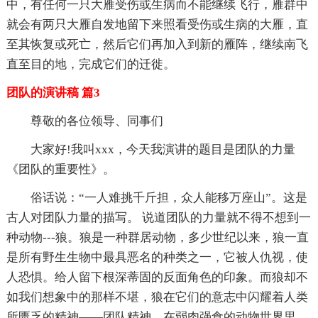
中，有任何一只大雁受伤或生病而不能继续飞行，雁群中
就会有两只大雁自发地留下来照看受伤或生病的大雁，直
至其恢复或死亡，然后它们再加入到新的雁阵，继续南飞
直至目的地，完成它们的迁徙。
团队的演讲稿 篇3
尊敬的各位领导、同事们
大家好!我叫xxx，今天我演讲的题目是团队的力量
《团队的重要性》。
俗话说：“一人难挑千斤担，众人能移万座山”。这是
古人对团队力量的描写。 说道团队的力量就不得不想到一
种动物---狼。狼是一种群居动物，多少世纪以来，狼一直
是所有野生生物中最具恶名的种类之一，它被人仇视，使
人恐惧。给人留下根深蒂固的反面角色的印象。而狼却不
如我们想象中的那样不堪，狼在它们的意志中闪耀着人类
所匮乏的精神——团队精神，在弱肉强食的动物世界里，