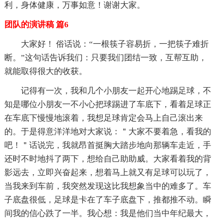
利，身体健康，万事如意！谢谢大家。
团队的演讲稿 篇6
大家好！ 俗话说：“一根筷子容易折，一把筷子难折
断。”这句话告诉我们：只要我们团结一致，互帮互助，
就能取得很大的收获。
记得有一次，我和几个小朋友一起开心地踢足球，不
知是哪位小朋友一不小心把球踢进了车底下，看着足球正
在车底下慢慢地滚着，我想足球肯定会马上自己滚出来
的。于是得意洋洋地对大家说：＂大家不要着急，看我的
吧！＂话说完，我就昂首挺胸大踏步地向那辆车走近，手
还时不时地抖了两下，想给自己助助威。大家看着我的背
影远去，立即兴奋起来，想着马上就又有足球可以玩了，
当我来到车前，我突然发现这比我想象当中的难多了。车
子底盘很低，足球是卡在了车子底盘下，推都推不动。瞬
间我的信心跌了一半。我心想：我是他们当中年纪最大，