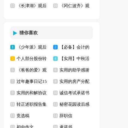
《长津湖》观后
《冈仁波齐》观
观后感
15
篇
16
感(集锦12篇)
后感6篇
猜你喜欢
《少年派》观后
【必备】会计的
1
2
个人部分股份转
【实用】中秋活
感9篇
3
实习报告4篇
4
《爸爸的爱》观
实用的助学感谢
让的协议书
5
动方案模板集锦6篇
6
过年趣事日记15
实用的房产分配
后感
7
信模板集合六篇
8
实用的和解协议
诚信考试承诺书
篇
9
协议书4篇
10
转正述职报告集
秘密花园读后感
书汇编6篇
11
范文集合9篇
12
竞选稿
辞职信
合15篇
13
【推荐】
14
初中作文
承诺书
15
16