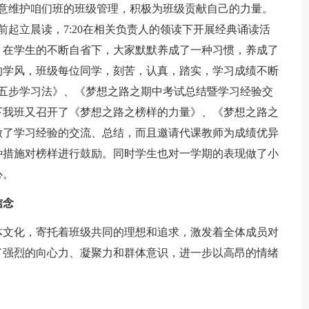
愿意维护咱们班的班级管理，积极为班级贡献自己的力量。
前起立晨读，7:20在相关负责人的领读下开展经典诵读活
。在学生的不断自省下，大家默默养成了一种习惯，养成了
的学风，班级每位同学，刻苦，认真，踏实，学习成绩不断
0五步学习法》、《梦想之路之期中考试总结暨学习经验交
下我班又召开了《梦想之路之榜样的力量》、《梦想之路之
做了学习经验的交流、总结，而且邀请代课教师为成绩优异
种措施对榜样进行鼓励。同时学生也对一学期的表现做了小
心。
信念
体文化，寄托着班级共同的理想和追求，激发着全体成员对
了强烈的向心力、凝聚力和群体意识，进一步以高昂的情绪