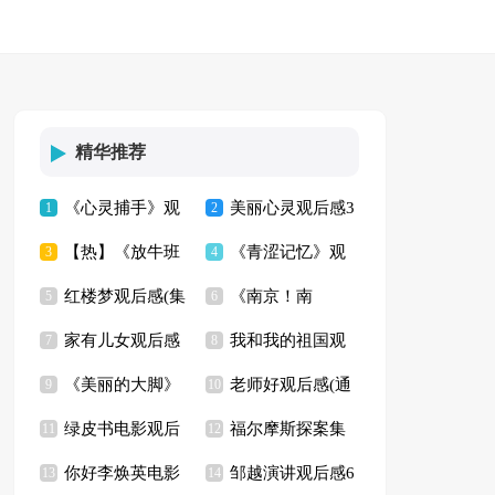
精华推荐
《心灵捕手》观
美丽心灵观后感3
1
2
【热】《放牛班
《青涩记忆》观
后感(14篇)
3
篇
4
红楼梦观后感(集
《南京！南
的春天》观后感
5
后感
6
家有儿女观后感
我和我的祖国观
锦13篇)
7
京！》观后感
8
《美丽的大脚》
老师好观后感(通
13篇
9
后感(通用15篇)
10
绿皮书电影观后
福尔摩斯探案集
观后感15篇
11
用15篇)
12
你好李焕英电影
邹越演讲观后感6
感
13
读书心得10篇
14