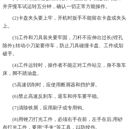
并开慢车试运转五分钟，确认一切正常方能操作。
(2)卡盘夹头要上牢，开机时扳手不能留在卡盘或夹头
上。
(3)工件和刀具装夹要牢固，刀杆不应伸出过长(镗孔
除外);转动小刀架要停车，防止刀具碰撞卡盘、工件或划
破手。
(4)工件运转时，操作者不能正对工件站立，身不靠车
床，脚不踏油盘。
(5高速切削时，应使用断屑器和挡护屏。
(6)禁止高速反刹车，退车和停车要平稳。
(7)清除铁屑，应用刷子或专用钩。
(8)用锉刀打光工件，必须右手在前，左手在后;用砂
布打光工件，要用“手夹”等工具，以防绞伤。