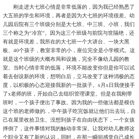
刚走进大七班心情是非常低落的，因为我已经熟悉了
大五班的学生和环境，再者是因为大七班的环境很差。幼
儿园后院有三个班级分别是大七班、中三班、小班，我们
三个称之为“冷宫”。因为这三个班级与前院与世隔绝，还
有就是环境差，我所在的大七班一个大讲台、一块大黑
板、40个孩子，教室非常的小，座位完全是小学模式。这
就是这个班级的大概布局和设施，完全不像幼儿园的教
室。当时心情非常的低落，环境不能改变你但是你可以试
着去创设新的环境，想明白后，立马改变了这种消极的态
度，以积极的心态迎接我新的一批孩子。x月x日我便接手
了x老师的班，开始自己去组织管理课堂。但是在我刚带
班时，一个孩子便出了事故。因为我的一些做法都是模仿
这个班的老师做的.，中午孩子吃完饭就让他们出去玩，自
己在屋里收拾卫生。没想到孩子在自由状态下，一个女孩
摔倒了，这件事情对我的触动非常深。让我对幼儿教师这
个职业又有了新的认识，同时，在那一瞬间感觉自己成长