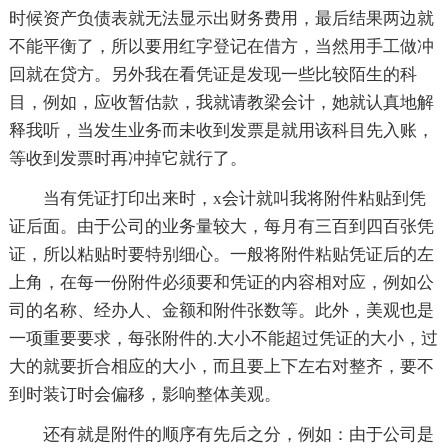
时候资产负债表就无法显示出财务费用，最后结果两边就
不能平衡了，所以要用红字登记在借方，当然用手工做冲
回就在贷方。另外我在看凭证是发现一些比较陌生的科
目，例如，应收暂估款，我就请教梁会计，她就认真地解
释我听，当发生业务而未收到发票是就用该科目先入账，
等收到发票时再冲掉它就行了。
当有凭证打印出来时，x会计就叫我将附件粘贴到凭
证后面。由于公司的业务量较大，每月有三百到四百张凭
证，所以粘贴时要特别细心。一般将附件粘贴凭证后的左
上角，在每一份附件必须要和凭证的内容相对应，例如公
司的名称、经办人、金额和附件张数等。此外，美观也是
一项重要要求，每张附件的.大小不能超过凭证的大小，过
大的就要折合相应的大小，而且要上下左右对整齐，要不
到时装订时会偏移，影响整体美观。
还有就是附件的顺序有先后之分，例如：由于公司是