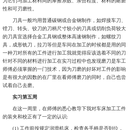
为它们与加工材料间的摩擦系数、亲合程度、材料的耐磨
性和可刃磨性。
刀具一般均用普通碳钢或合金钢制作，如焊接车刀、
镗刀、转头、铰刀的刀柄尺寸较小的刀具或切削负荷较大
的刀具宜选择合金工具钢或整体高速钢制作，如螺纹刀
具，成形铣刀，拉刀等但是车间在加工的时候都是用的同
一种刀对所有的工件进行加工我就觉得应该选着不同的刀
针对不同的材料进行加工在实习过程中也发现磨刀是车工
师傅必须掌握的一门技术，因为刀磨的好坏对工件的影响
是有很大的因数的在厂里在看师傅磨刀的同时，自己也尝
试着自己去磨。
实习第五周
在这一周里，在师傅的悉心教导下我对车床加工工件
的装夹和校正有了一定的认识:
(1) 工作前按规定润滑机床，检查各手柄是否到位，