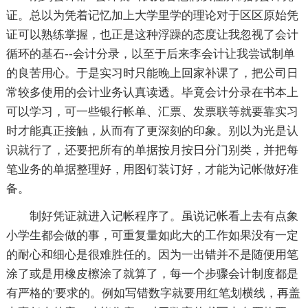
证。总以为凭着记忆加上大学里学的理论对于区区原始凭
证可以熟练掌握，也正是这种浮躁的态度让我忽视了会计
循环的基石--会计分录，以至于后来李会计让我尝试制单
的良苦用心。于是实习时只能晚上回家补课了，把公司日
常较多使用的会计业务认真读透。毕竟会计分录在书本上
可以学习，可一些银行帐单、汇票、发票联等就要靠实习
时才能真正接触，从而有了更深刻的印象。别以为光是认
识就行了，还要把所有的单据按月按日分门别类，并把每
笔业务的单据整理好，用图钉装订好，才能为记帐做好准
备。
制好凭证就进入记帐程序了。虽说记帐看上去有点象
小学生都会做的事，可重复量如此大的工作如果没有一定
的耐心和细心是很难胜任的。因为一出错并不是随便用笔
涂了或是用橡皮檫涂了就算了，每一个步骤会计制度都是
有严格的'要求的。例如写错数字就要用红笔划横线，再盖