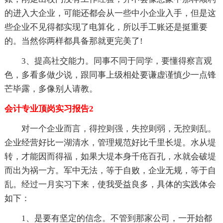
的进入大企业，可能还都会从一些中小企业入手，但是这
些企业不见得都实现了电算化，所以手工账还是挺重要
的。当然你两样都具备那就更完美了!
3、提高社交能力。同事不同于同学，要懂得察言观
色，多看多做少说，跟同事上级相处要谦虚谨慎少一点锋
芒毕露，多像别人请教。
会计专业顶岗实习报告2
对一个企业而言，得控则强，失控则弱，无控则乱。
企业经营好比一湖清水，管理规范好比千里长堤。水从堤
转，才能因而得福，如果大堤本身千疮百孔，水就会破堤
而出为祸一方。军中无法，等于自败，企业无规，等于自
乱。经过一月实习下来，使我受益良多，具体的实践体会
如下：
1、是要有坚定的信念。不管到那家公司，一开始都