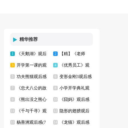
精华推荐
《天鹅湖》观后
【精】《老师
1
2
开学第一课的观
《优秀员工》观
感(6篇)
3
好》观后感
4
功夫熊猫观后感
变形金刚3观后感
后感
5
后感
6
《忠犬八公的故
小学开学典礼观
(精选15篇)
7
8
《熊出没之熊心
《囧妈》观后感
事》观后感15篇
9
后感
10
《千与千寻》观
隐形的翅膀观后
归来》观后感
11
(14篇)
12
杨善洲观后感(7
《龙猫》观后感
后感通用15篇
13
感(集锦15篇)
14