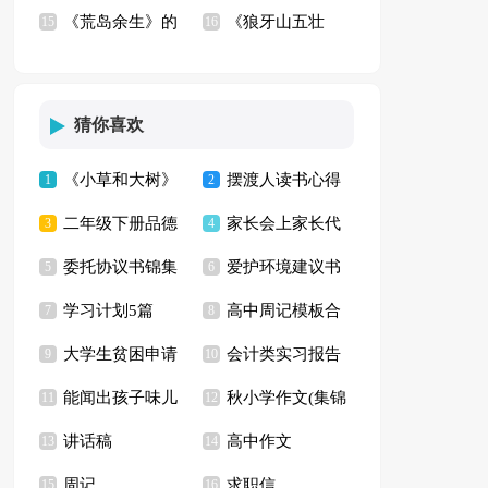
《荒岛余生》的
《狼牙山五壮
篇)
15
(汇编15篇)
16
观后感
士》观后感9篇
猜你喜欢
《小草和大树》
摆渡人读书心得
1
2
二年级下册品德
家长会上家长代
读后感(集合15篇)
3
【推荐】
4
委托协议书锦集
爱护环境建议书
与生活教学计划
5
表发言稿(15篇)
6
学习计划5篇
高中周记模板合
六篇
7
(精选15篇)
8
大学生贫困申请
会计类实习报告
9
集七篇
10
能闻出孩子味儿
秋小学作文(集锦
书【热】
11
汇编七篇
12
讲话稿
高中作文
的乌龟读后感(通用
13
15篇)
14
周记
求职信
15
16
15篇)