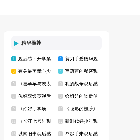
精华推荐
观后感：开学第
剪刀手爱德华观
1
2
有关最美孝心少
宝葫芦的秘密观
一课
3
后感3篇
4
《喜羊羊与灰太
我的战争观后感
年观后感
5
后感合集15篇
6
你好李焕英观后
给姐姐的道歉信
狼之开心闯龙年》观
7
8
《你好，李焕
《隐形的翅膀》
感(汇编8篇)
9
10
后感11篇
《长江七号》观
新时代好少年观
英》观后感【精】
11
观后感
12
城南旧事观后感
举起手来观后感
后感11篇
13
后感3篇
14