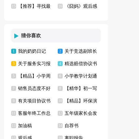
【推荐】寻找最
《囧妈》观后感
(15篇)
15
精选15篇
16
美孝心少年观后感
(合集15篇)
猜你喜欢
我的奶奶日记
关于竞选副班长
1
2
关于服务实习报
精选赔偿协议书
3
演讲稿
4
【精品】小学周
小学教学计划通
告模板汇编五篇
5
合集10篇
6
销售员态度不好
【精华】初一写
记汇总七篇
7
用15篇
8
有关项目协议书
【精品】环保演
检讨书
9
景作文集合七篇
10
客服年终工作总
五年级家长会发
模板汇总八篇
11
讲稿四篇
12
加油稿
自荐书
结(精选15篇)
13
言稿15篇
14
观后感
离职报告
15
16