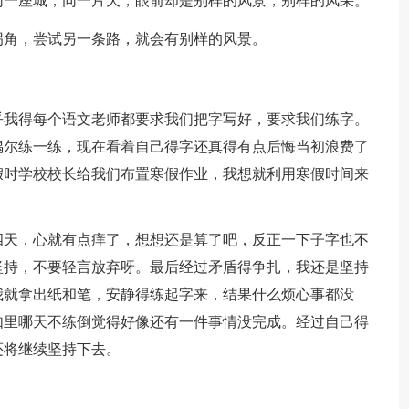
同一座城，同一片天，眼前却是别样的风景，别样的风采。
拐角，尝试另一条路，就会有别样的风景。
乎我得每个语文老师都要求我们把字写好，要求我们练字。
偶尔练一练，现在看着自己得字还真得有点后悔当初浪费了
假时学校校长给我们布置寒假作业，我想就利用寒假时间来
四天，心就有点痒了，想想还是算了吧，反正一下子字也不
坚持，不要轻言放弃呀。最后经过矛盾得争扎，我还是坚持
我就拿出纸和笔，安静得练起字来，结果什么烦心事都没
如里哪天不练倒觉得好像还有一件事情没完成。经过自己得
还将继续坚持下去。