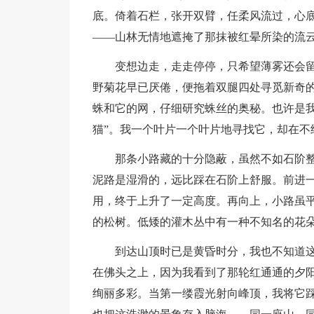
底。倚着石栏，张开双臂，任柔风流过，心
——山林无情地遮掩了那抹被红晕所染的流
变想边走，走走停停，只希望薄雾还会
野菊花早已厌倦，便拖着双腿四处寻觅新奇
蛛和它的网，仔细研究蛛丝的奥秘。也许是我
猫”。我一个叶片一个叶片地寻找它，却在不
那条小路藏的十分隐蔽，虽然不如石阶
泥路是湿滑的，远比踩在石阶上舒服。前进
用，终于上升了一定高度。再向上，小路虽
的松树。低矮的灌木丛中有一种不知名的花
到达山顶时已是黄昏时分，我也不知道
在佛头之上，因为我看到了那轮红通通的夕
绚丽多彩。当第一缕霞光射向峰顶，我将它踩