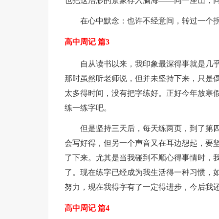
也把这浩渺的景象存入脑海——同一座山，
在心中默念：也许不经意间，转过一个
高中周记 篇3
自从读书以来，我印象最深得事就是几
那时虽然听老师说，但并未坚持下来，只是
太多得时间，没有把字练好。正好今年放寒
练一练字吧。
但是坚持三天后，每天练两页，到了第
会写好得，但另一个声音又在耳边想起，要
了下来。尤其是当我碰到不顺心得事情时，
了。现在练字已经成为我生活得一种习惯，
努力，现在我得字有了一定得进步，今后我
高中周记 篇4