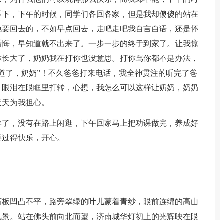
不下，下午的时候，同学们各回各家，但是我却傻傻的站在
晚要回去的，不如早点回去，走吧走吧我自言自语，还是怀
后悔，早知道就不出来了。一步一步的终于到家了。让我惊
你长大了，奶奶我在打你也没意思。打你骂你都不是办法，
道了，奶奶”！不久爸爸打来电话，我全神贯注的听完了爸
，眼泪在眼眶里打转，心想，我怎么可以这样让奶奶，奶奶
天天为我担心。
学了，没有在路上闲逛，下午回家马上把功课做完，养成好
要过得快乐，开心。
石板凹凸不平，路旁翠绿的叶儿蒙着青纱，眼前连绵的高山
风景。站在佛头前向北而望，济南城华灯初上的光辉映在眼