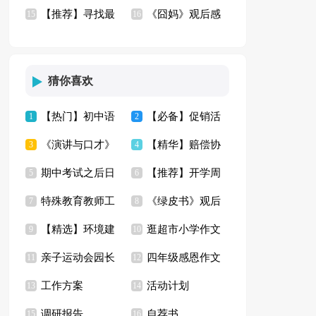
【推荐】寻找最
《囧妈》观后感
(15篇)
15
精选15篇
16
美孝心少年观后感
(合集15篇)
猜你喜欢
【热门】初中语
【必备】促销活
1
2
《演讲与口才》
【精华】赔偿协
文作文集合6篇
3
动方案合集七篇
4
期中考试之后日
【推荐】开学周
读书心得通用
5
议书三篇
6
特殊教育教师工
《绿皮书》观后
记
7
记模板集锦6篇
8
【精选】环境建
逛超市小学作文
作计划
9
感(集锦15篇)
10
亲子运动会园长
四年级感恩作文
议书范文汇总8篇
11
12
工作方案
活动计划
发言稿
13
300字汇编九篇
14
调研报告
自荐书
15
16