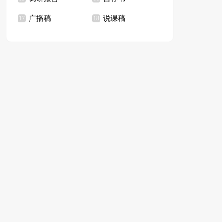
广播稿
说课稿
17
18