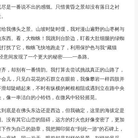
底尽是一番说不出的感慨。只惜黄昏之景却没有落日之衬
云。
留给我佛头之景。山坡时陡时缓，我对漫山遍野的山枣树与
的东西。看，大蜘蛛！我跳到台阶边，盯着大肚细腿的绿蜘
打扰了它，蜘蛛飞快地跑走了，利用保护色与我“藏猫
经意间发现了一个更大的秘密——一条路。
整齐，却别有一番情韵。我打算去尝试挑战真正的山路了，
一会儿，只见白花花的石群立在眼前，我像攀岩一样四肢并
平滑却陡峭起来，不时有纵横的树根相阻或遇到立在路中央
朵，像一串洁白的小铃铛，在微风中轻轻摇晃。
这到底是在佛头东边还是西边，但我确定，这里的海拔定是
阳。没有其它山峦的阻碍，远方的灯火也好像变密了，更加
下作为自己的勋章，我把脚印留在“到此一游”的石碑上，