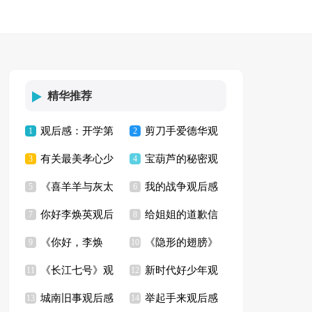
精华推荐
观后感：开学第
剪刀手爱德华观
1
2
有关最美孝心少
宝葫芦的秘密观
一课
3
后感3篇
4
《喜羊羊与灰太
我的战争观后感
年观后感
5
后感合集15篇
6
你好李焕英观后
给姐姐的道歉信
狼之开心闯龙年》观
7
8
《你好，李焕
《隐形的翅膀》
感(汇编8篇)
9
10
后感11篇
《长江七号》观
新时代好少年观
英》观后感【精】
11
观后感
12
城南旧事观后感
举起手来观后感
后感11篇
13
后感3篇
14