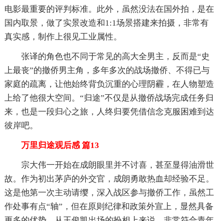
电影最重要的评判标准。此外，虽然没法在国外拍，是在
国内取景，做了实景改造和1:1场景搭建来拍摄，非常有
真实感，制作上很见工业属性。
张译的角色也不同于常见的高大全男主，反而是“史
上最丧”的撤侨男主角，多年多次的战场撤侨、不得已与
家庭的疏离，让他始终背负沉重的心理阴霾，在人物塑造
上给了他很大空间。“归途”不仅是从撤侨战场完成任务归
来，也是一段归心之旅，人终归要凭借信念克服困难到达
彼岸吧。
万里归途观后感 篇13
宗大伟一开始在成朗眼里并不讨喜，甚至显得油滑世
故。作为初出茅庐的外交官，成朗勇敢热血却经验不足。
这是他第一次主动请缨，深入战区参与撤侨工作，虽然工
作处事有点“轴”，但在原则纪律和政策外宣上，显然具备
更多的优势。从王俊凯出场的扮相上来说，非常符合青年