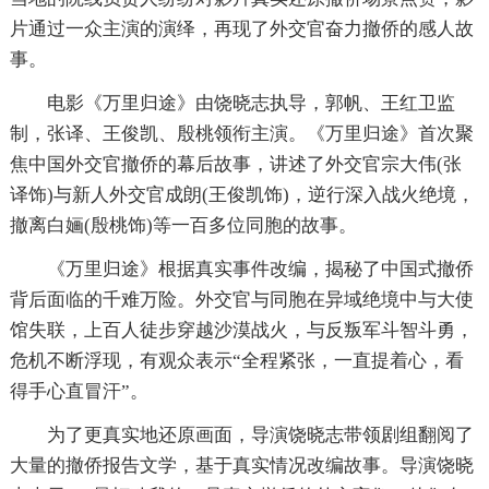
片通过一众主演的演绎，再现了外交官奋力撤侨的感人故
事。
电影《万里归途》由饶晓志执导，郭帆、王红卫监
制，张译、王俊凯、殷桃领衔主演。《万里归途》首次聚
焦中国外交官撤侨的幕后故事，讲述了外交官宗大伟(张
译饰)与新人外交官成朗(王俊凯饰)，逆行深入战火绝境，
撤离白婳(殷桃饰)等一百多位同胞的故事。
《万里归途》根据真实事件改编，揭秘了中国式撤侨
背后面临的千难万险。外交官与同胞在异域绝境中与大使
馆失联，上百人徒步穿越沙漠战火，与反叛军斗智斗勇，
危机不断浮现，有观众表示“全程紧张，一直提着心，看
得手心直冒汗”。
为了更真实地还原画面，导演饶晓志带领剧组翻阅了
大量的撤侨报告文学，基于真实情况改编故事。导演饶晓