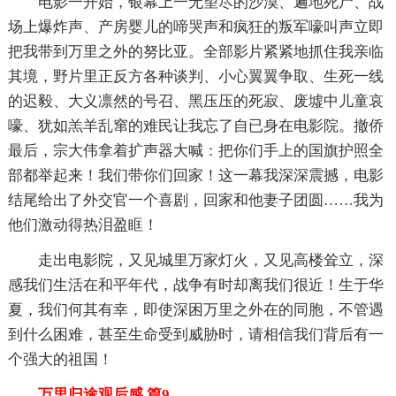
电影一开始，银幕上一无望尽的沙漠、遍地死尸、战
场上爆炸声、产房婴儿的啼哭声和疯狂的叛军嚎叫声立即
把我带到万里之外的努比亚。全部影片紧紧地抓住我亲临
其境，野片里正反方各种谈判、小心翼翼争取、生死一线
的迟毅、大义凛然的号召、黑压压的死寂、废墟中儿童哀
嚎、犹如羔羊乱窜的难民让我忘了自已身在电影院。撤侨
最后，宗大伟拿着扩声器大喊：把你们手上的国旗护照全
部都举起来！我们带你们回家！这一幕我深深震撼，电影
结尾给出了外交官一个喜剧，回家和他妻子团圆……我为
他们激动得热泪盈眶！
走出电影院，又见城里万家灯火，又见高楼耸立，深
感我们生活在和平年代，战争有时却离我们很近！生于华
夏，我们何其有幸，即使深困万里之外在的同胞，不管遇
到什么困难，甚至生命受到威胁时，请相信我们背后有一
个强大的祖国！
万里归途观后感 篇9