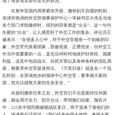
现了很多现实曾经发生的状况。
在努米亚国内局势紧张升级、撤侨刻不容缓的时刻，
张译所饰演的外交部领事保护中心一等秘书宗大伟去当地
各个部门求助撤侨时，得到的回复都是“出去”。这一句句
生硬的“出去”，让人感受到了外交工作的复杂。评论员王
健表示：“在很多人心中，对于外交官都有一个刻板的印
象，外交官代表着国家，西服笔挺、正襟危坐，但外交工
作当中很重要的一点，是无论何时何地保护好侨民、国家
利益，这其中包括战火、自然灾害以及各种各样的混乱局
面，都要求外交官挺身而出。《万里归途》就是在一个混
乱时刻，在异域他乡的领保中心外交官，要率领大家回
国，想办法拯救大家的生命安全。”
在接到撤侨任务之后，外交官们不论是面对任何困
难，都会用尽全力、想尽办法，带同胞们回家。预告片
中，125名中国同胞被困战区多日，终于迎来了接他们的
人，张译举起话筒说：“我们代表中国大使馆，来接大家