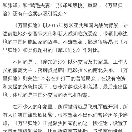
和张译）和“鸡毛夫妻”（张译和殷桃）重聚，《万里归
途》还有什么卖点吸引观众？
《万里归途》以2015年努米亚共和国内战为背景，讲
述前驻地外交官宗大伟和新人成朗临危受命，带领北非边
境的中国同胞回家的故事。不难想象，影迷很容易把《万
里归途》和类似题材的《摩加迪沙》作对比。
不同的是，《摩加迪沙》以外交官及其家属、工作人
员的撤离为主，落脚点是韩国电影擅长的南北关系。《万
里归途》则关注125名在外打工的普通民众，在没有物资
和支援的危急情况下，徒步穿越战火和荒漠，最后走出困
境，体现的是中国外交官的勇气和智慧。
在不少人的印象里，所谓撤侨就是飞机军舰开到，所
有人挥舞国旗欢欣团聚，根本想象不出他们曾经历多少磨
难。《万里归途》正是聚焦回家前的这一段征途，设置了
大量的障碍和考验，比如政府军不协助、反叛军的挑衅、