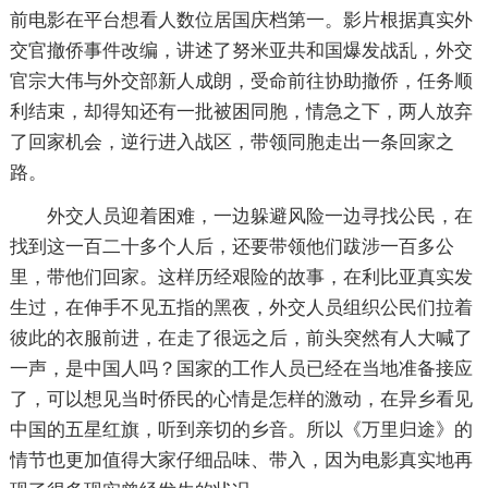
前电影在平台想看人数位居国庆档第一。影片根据真实外
交官撤侨事件改编，讲述了努米亚共和国爆发战乱，外交
官宗大伟与外交部新人成朗，受命前往协助撤侨，任务顺
利结束，却得知还有一批被困同胞，情急之下，两人放弃
了回家机会，逆行进入战区，带领同胞走出一条回家之
路。
外交人员迎着困难，一边躲避风险一边寻找公民，在
找到这一百二十多个人后，还要带领他们跋涉一百多公
里，带他们回家。这样历经艰险的故事，在利比亚真实发
生过，在伸手不见五指的黑夜，外交人员组织公民们拉着
彼此的衣服前进，在走了很远之后，前头突然有人大喊了
一声，是中国人吗？国家的工作人员已经在当地准备接应
了，可以想见当时侨民的心情是怎样的激动，在异乡看见
中国的五星红旗，听到亲切的乡音。所以《万里归途》的
情节也更加值得大家仔细品味、带入，因为电影真实地再