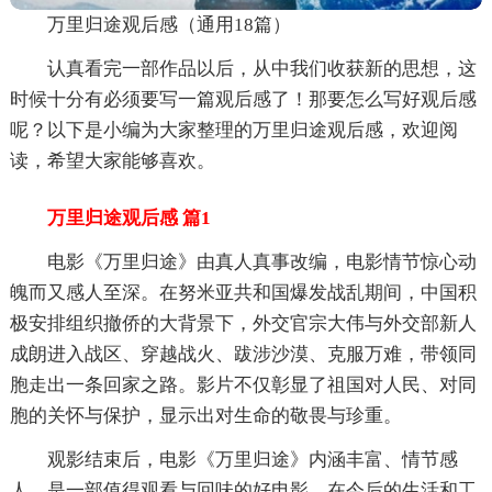
万里归途观后感（通用18篇）
认真看完一部作品以后，从中我们收获新的思想，这
时候十分有必须要写一篇观后感了！那要怎么写好观后感
呢？以下是小编为大家整理的万里归途观后感，欢迎阅
读，希望大家能够喜欢。
万里归途观后感 篇1
电影《万里归途》由真人真事改编，电影情节惊心动
魄而又感人至深。在努米亚共和国爆发战乱期间，中国积
极安排组织撤侨的大背景下，外交官宗大伟与外交部新人
成朗进入战区、穿越战火、跋涉沙漠、克服万难，带领同
胞走出一条回家之路。影片不仅彰显了祖国对人民、对同
胞的关怀与保护，显示出对生命的敬畏与珍重。
观影结束后，电影《万里归途》内涵丰富、情节感
人，是一部值得观看与回味的好电影。在今后的生活和工