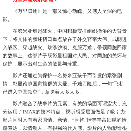
《万里归途》是一部又惊心动魄、又感人至深的电
影。
在努米亚燃起战火，中国积极安排组织撤侨的大背景
下，将具体的叙述切口重点放在了外交官宗大伟、成朗进
入战区、穿越战火、跋涉沙漠、克服万难，带领同胞回家
的故事上。这部片子既彰显祖国对人民、对同胞的关怀与
保护，显示出对生命的敬畏与珍重。
影片还通过为保护一名努米亚孩子而引发的紧张剧
情，彰显跨越国家族群的大爱。千难万险后，一句“飞机
已进入中国领空”，意味着太多太多。
影片融合了战争片的元素，有关的场面可谓宏大，充
分运用了IMAX的技术特点，视听感受层面做足了吸引力;
影片同时又有着家国情、亲情、“同袍”情等丰富细腻的情
感表达，以情动人，有很强的代入感。影片的人物塑造很