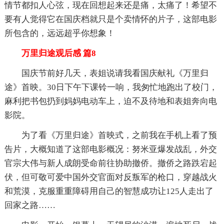
情节都扣人心弦，现在回想起来还是痛，太痛了！希望不
要有人觉得它在国庆档就只是个卖情怀的片子，这部电影
所包含的，远远超乎你想象！
万里归途观后感 篇8
国庆节前好几天，表姐说请我看国庆献礼《万里归
途》首映。30日下午下课铃一响，我匆忙地跑出了校门，
麻利把书包扔到妈妈电动车上，迫不及待地和表姐奔向电
影院。
为了看《万里归途》首映式，之前我在手机上看了预
告片，大概知道了这部电影概况：努米亚爆发战乱，外交
官宗大伟与新人成朗受命前往协助撤侨。撤侨之路跌宕起
伏，但可敬可爱中国外交官面对反叛军的枪口，穿越战火
和荒漠，克服重重障碍用自己的智慧成功让125人走出了
回家之路……