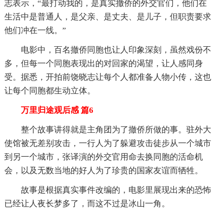
志表示，“最打动我的，是真实撤侨的外交官们，他们在
生活中是普通人，是父亲、是丈夫、是儿子，但职责要求
他们冲在一线。”
电影中，百名撤侨同胞也让人印象深刻，虽然戏份不
多，但每一个同胞表现出的对回家的渴望，让人感同身
受。据悉，开拍前饶晓志让每个人都准备人物小传，这也
让每个同胞都生动立体。
万里归途观后感 篇6
整个故事讲得就是主角团为了撤侨所做的事。驻外大
使馆被无差别攻击，一行人为了躲避攻击徒步从一个城市
到另一个城市，张译演的外交官用命去换同胞的活命机
会，以及无数当地的好人为了珍贵的国家友谊而牺牲。
故事是根据真实事件改编的，电影里展现出来的恐怖
已经让人夜长梦多了，而这不过是冰山一角。