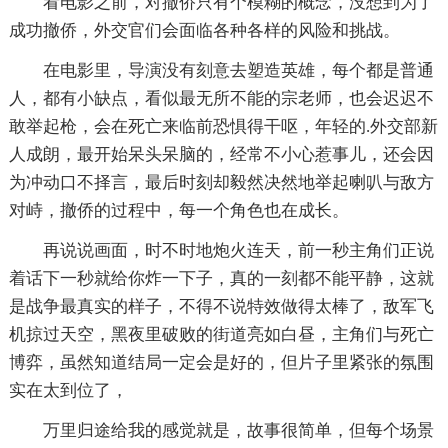
看电影之前，对撤侨只有个模糊的概念，没想到为了
成功撤侨，外交官们会面临各种各样的风险和挑战。
在电影里，导演没有刻意去塑造英雄，每个都是普通
人，都有小缺点，看似最无所不能的宗老师，也会迟迟不
敢举起枪，会在死亡来临前恐惧得干呕，年轻的.外交部新
人成朗，最开始呆头呆脑的，经常不小心惹事儿，还会因
为冲动口不择言，最后时刻却毅然决然地举起喇叭与敌方
对峙，撤侨的过程中，每一个角色也在成长。
再说说画面，时不时地炮火连天，前一秒主角们正说
着话下一秒就给你炸一下子，真的一刻都不能平静，这就
是战争最真实的样子，不得不说特效做得太棒了，敌军飞
机掠过天空，黑夜里破败的街道亮如白昼，主角们与死亡
博弈，虽然知道结局一定会是好的，但片子里紧张的氛围
实在太到位了，
万里归途给我的感觉就是，故事很简单，但每个场景