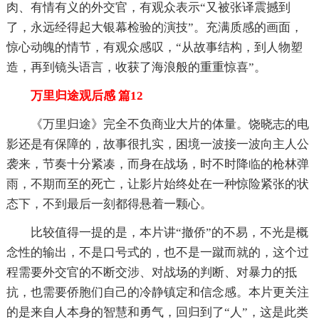
肉、有情有义的外交官，有观众表示“又被张译震撼到
了，永远经得起大银幕检验的演技”。充满质感的画面，
惊心动魄的情节，有观众感叹，“从故事结构，到人物塑
造，再到镜头语言，收获了海浪般的重重惊喜”。
万里归途观后感 篇12
《万里归途》完全不负商业大片的体量。饶晓志的电
影还是有保障的，故事很扎实，困境一波接一波向主人公
袭来，节奏十分紧凑，而身在战场，时不时降临的枪林弹
雨，不期而至的死亡，让影片始终处在一种惊险紧张的状
态下，不到最后一刻都得悬着一颗心。
比较值得一提的是，本片讲“撤侨”的不易，不光是概
念性的输出，不是口号式的，也不是一蹴而就的，这个过
程需要外交官的不断交涉、对战场的判断、对暴力的抵
抗，也需要侨胞们自己的冷静镇定和信念感。本片更关注
的是来自人本身的智慧和勇气，回归到了“人”，这是此类