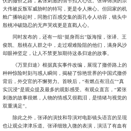
伏的撤侨之路，紧张刺激的情节扣人心弦。张译饰演的宗
大伟被反叛军威胁时的特写，更是令人揪心。但回家的机
舱广播响起时，同胞们百感交集的面孔令人动容，镜头中
殷桃冲破隐忍的无声哭戏更是直戳人心。
同时发布的，还有一组“挺身而出”版海报，张译、王
俊凯、殷桃在人群之中，走过艰难险阻的他们，满身风沙
却眼神坚定，让人不禁更加期待这条归途的故事。
《万里归途》根据真实事件改编，展现了撤侨路上的
种种惊险时刻与感人瞬间，揭秘了惊艳世界的中国式撤侨
背后，外交官的不懈努力。首映后，“有燃点有泪点”“真
实沉浸”是观众提及最多的观影感受。有观众直言，“紧张
刺激的故事很燃，人物的情感又很戳泪，是情绪与视觉的
双重满足”。
除此之外，张译的演技和导演对电影镜头语言的呈现
也让观众津津乐道。张译细致入微的表演，演活了有血有