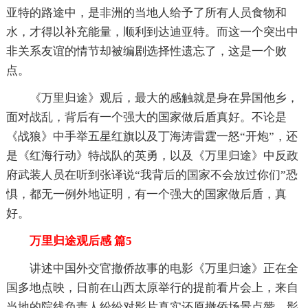
亚特的路途中，是非洲的当地人给予了所有人员食物和
水，才得以补充能量，顺利到达迪亚特。而这一个突出中
非关系友谊的情节却被编剧选择性遗忘了，这是一个败
点。
《万里归途》观后，最大的感触就是身在异国他乡，
面对战乱，背后有一个强大的国家做后盾真好。不论是
《战狼》中手举五星红旗以及丁海涛雷霆一怒“开炮”，还
是《红海行动》特战队的英勇，以及《万里归途》中反政
府武装人员在听到张译说“我背后的国家不会放过你们”恐
惧，都无一例外地证明，有一个强大的国家做后盾，真
好。
万里归途观后感 篇5
讲述中国外交官撤侨故事的电影《万里归途》正在全
国多地点映，日前在山西太原举行的提前看片会上，来自
当地的院线负责人纷纷对影片真实还原撤侨场景点赞，影