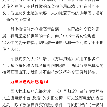
才俊的定位，不过稚嫩的五官很容易出戏，好在时间不
长，后面灰头土脸的妆容，大力掩盖了他的少年感，增加
了角色的可信度。
殷桃扮演驻外企业高管白婳，一名已故外交官的家
属，有着坚忍和担当的一面。而片中另一名女性角色——
宗大伟的妻子陈悦，则凭借一通电话和一个拥抱，牢牢抓
住了人心。
拍摄真实的人和生活，《万里归途》采用了很多细
节，赋予角色深入战区最可信的动机。所以当最后真实的
撤侨画面出现，我们才不由得对这些外交官肃然起敬。
万里归途观后感 篇14
国庆档上映的几部大片，《万里归途》目前占据着各
大主流电影平台“想看”的头把交椅，可见这部电影的热度
之高。除了改编自真实的撤侨事件，“师徒组合”（王俊凯