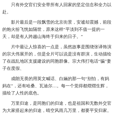
只有外交官们安全带所有人回家的坚定信念和全力以
赴。
影片最后是一段飘雪的北京街景，安谧却震撼，前段
的炮火纷飞恍如隔世，原来这样“平淡到不值一提的一
天，却是有人跨越山海终于归来的日子。”
片中最让人惊喜的一点是，虽然故事是围绕张译饰演
的宗大伟展开的，但是全片可以说是没有群演，生动描绘
了在战乱地区支援建设的同胞群像。宗大伟打电话“骗”妻
子在度假、
成朗无畏的用英文喊话、白婳的那一句“别怕，有妈
妈在”，还有哈桑、瓦迪尔…。每一个觉得都熠熠生辉，
描绘了人性的底色。
万里归途，是同胞们的归途，也是祖国和无数外交官
为大家搭起来的归途，晴空风雨几万里，都要平安归家。