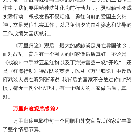
作中，我们要用精神洗礼化为前行动力，把灵魂触动变成
实际行动，积极发扬不畏艰难、勇往向前的爱国主义精
神，立足岗位扎实工作，以只争朝夕的奋斗姿态和优异的
工作成绩为国庆献礼。
《万里归途》观后，最大的感触就是身在异国他乡，
面对战乱，背后有一个强大的国家做后盾真好。不论是
《战狼》中手举五星红旗以及丁海涛雷霆一怒“开炮”，还
是《红海行动》特战队的英勇，以及《万里归途》中反政
府武装人员在听到张译说“我背后的国家不会放过你们”恐
惧，都无一例外地证明，有一个强大的国家做后盾，真
好。
万里归途观后感 篇2
万里归途电影中每一个同胞和外交官背后的家庭丰盈
了整个情感节奏。