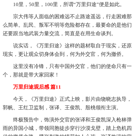
10里，50里，100里，所谓“万里归途”便是如此。
宗大伟等人面临的困难远不止路途遥远，行走困难那
么简单。乱民、叛军不明等危险都存在，最要命的是他们
还要跟当地武装力量交流，简直是在用生命谈判。
说实话，《万里归途》这样的题材取自于现实，还原
现实，更让观众切身体会到，何为外交官，何为撤侨。
这里没有冷锋，只有中国外交官，他们的使命只有一
个，那就是带大家回家！
万里归途观后感 篇11
今天，《万里归途》正式上映，影片由饶晓志执导，
郭帆、王红卫监制，张译、王俊凯、殷桃领衔主演。
终极预告中，饰演外交官的张译和王俊凯深入枪林弹
雨的异国小城，带领同胞徒步穿行沙漠戈壁，踏上危机四