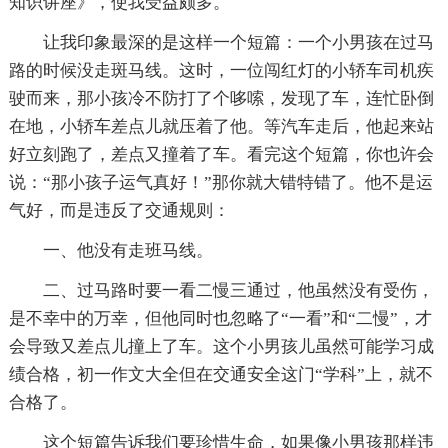
知识讲座》，使我受益颇多。
让我印象最深的是这样一个短篇：一个小男孩在过马
路的时候没走斑马线。这时，一位闯红灯的小轿车司机疾
驶而来，那小孩冷不防打了个哆嗦，发现了车，连忙卧倒
在地，小轿车差点儿就压着了他。等汽车走后，他起来站
好立刻跑了，差点又撞着了车。看完这个短篇，你也许会
说：“那小孩子运气真好！”那你就大错特错了。他不是运
气好，而是违反了交通规则：
一、他没有走班马线。
二、过马路时要一看二慢三通过，他虽然没有受伤，
是不幸中的万幸，但他同时也忽略了“一看”和“二慢”，才
会导致又差点儿撞上了车。这个小男孩儿虽然可能学习成
绩合格，初一作文大全但在交通安全这门“学科”上，就不
合格了。
这个短篇告诉我们要珍惜生命，如果像小男孩那样违