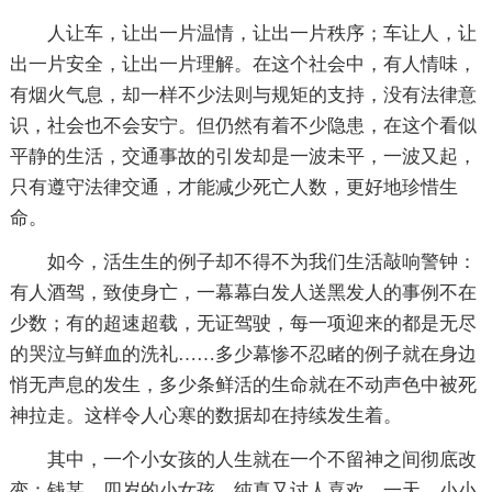
人让车，让出一片温情，让出一片秩序；车让人，让
出一片安全，让出一片理解。在这个社会中，有人情味，
有烟火气息，却一样不少法则与规矩的支持，没有法律意
识，社会也不会安宁。但仍然有着不少隐患，在这个看似
平静的生活，交通事故的引发却是一波未平，一波又起，
只有遵守法律交通，才能减少死亡人数，更好地珍惜生
命。
如今，活生生的例子却不得不为我们生活敲响警钟：
有人酒驾，致使身亡，一幕幕白发人送黑发人的事例不在
少数；有的超速超载，无证驾驶，每一项迎来的都是无尽
的哭泣与鲜血的洗礼……多少幕惨不忍睹的例子就在身边
悄无声息的发生，多少条鲜活的生命就在不动声色中被死
神拉走。这样令人心寒的数据却在持续发生着。
其中，一个小女孩的人生就在一个不留神之间彻底改
变：钱某，四岁的小女孩，纯真又讨人喜欢。一天，小小