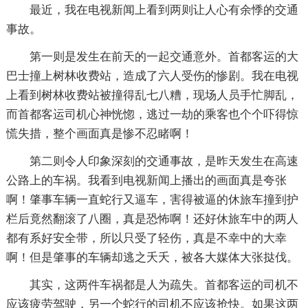
最近，我在电视新闻上看到两则让人心有余悸的交通
事故。
第一则是发生在前天的一起交通意外。首都客运的大
巴士撞上树林收费站，造成了六人受伤的惨剧。我在电视
上看到树林收费站被撞得乱七八糟，现场人员手忙脚乱，
而首都客运司机心神恍惚，逃过一劫的乘客也个个吓得惊
慌失措，整个画面真是惨不忍睹啊！
第二则令人印象深刻的交通事故，是昨天发生在高速
公路上的车祸。我看到电视新闻上播出的画面真是夸张
啊！肇事车辆一直蛇行又逼车，害得被逼的休旅车撞到护
栏后竟然翻滚了八圈，真是恐怖啊！还好休旅车中的两人
都有系好安全带，所以只受了轻伤，真是不幸中的大幸
啊！但是肇事的车辆却逃之夭夭，被各大媒体大张挞伐。
其实，这两件车祸都是人为疏失。首都客运的司机不
应该疲劳驾驶，另一个蛇行的司机不应该抢快。如果这两