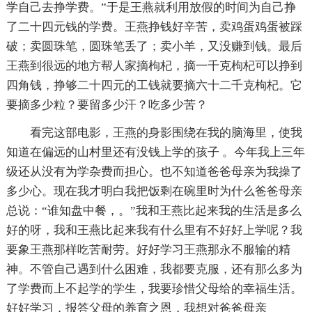
学自己去挣学费。”于是王燕就利用放假的时间为自己挣
了二十四元钱的学费。王燕挣钱好辛苦，卖鸡蛋鸡蛋被踩
破；卖圆珠笔，圆珠笔丢了；卖小羊，又没赚到钱。最后
王燕到很远的地方帮人家摘枸杞，摘一千克枸杞可以挣到
四角钱，挣够二十四元的工钱就要摘六十二千克枸杞。它
要摘多少粒？要留多少汗？吃多少苦？
看完这部电影，王燕的身影围绕在我的脑海里，使我
知道在偏远的山村里还有没钱上学的孩子 。今年我上三年
级还从没有为学杂费而担心。也不知道爸爸母亲为我操了
多少心。现在我才明白我把饭剩在碗里时为什么爸爸母亲
总说：“谁知盘中餐，。”我和王燕比起来我的生活是多么
好的呀，我和王燕比起来我有什么里有不好好上学呢？我
要象王燕那样吃苦耐劳。好好学习王燕那永不服输的精
神。不管自己遇到什么困难，我都要克服，还有那么多为
了学费而上不起学的学生，我要珍惜父母给的幸福生活。
好好学习，报答父母的养育之恩，我想对爸爸母亲