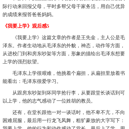
际行动来回报父母，平时多帮父母干家务活，用自己优异
的成绩来报答爸爸妈妈。
《我要上学》观后感5
《我要上学》这篇文章的作者是王先金，主人公是毛
泽东。作者生动地从毛泽东的外貌，神态，动作等方面，
从进校门到和房东吵架等方面，形象的描绘出毛泽东想要
上学的强烈欲望。
毛泽东上学很艰难，他挑着个扁担，从扁担里放着书
能看出：毛泽东很爱学习。
从跟房东吵架到坏同学抢行李，从要跟堂长谈话到可
以上学，他的志气感动了一位姓胡的教员。
还有，在堂长跟他一对一谈话时，他不卑不亢，不向
困难屈服，最后用一行龙飞凤舞，粗犷豪放的大字写下：
我要上学。他的行为和动作感动了堂长，最后上了学，用