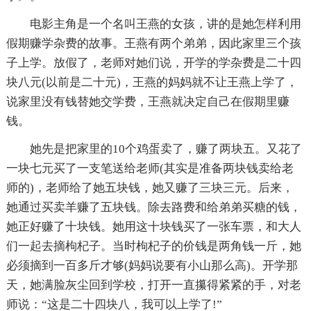
电影主角是一个名叫王燕的女孩，讲的是她怎样利用
假期赚学杂费的故事。王燕有两个弟弟，因此家里三个孩
子上学。放假了，老师对她们说，开学的学杂费是二十四
块八元(以前是二十元)，王燕的妈妈就不让王燕上学了，
说家里没有钱替她交学费，王燕就决定自己在假期里赚
钱。
她先是把家里的10个鸡蛋卖了，赚了两块五。又花了
一块七元买了一支笔送给老师(其实是准备两块钱卖给老
师的)，老师给了她五块钱，她又赚了三块三元。后来，
她通过买卖羊赚了五块钱。除去路费和给弟弟买糖的钱，
她正好赚了十块钱。她用这十块钱买了一张车票，和大人
们一起去摘枸杞子。当时枸杞子的价钱是两角钱一斤，她
必须摘到一百多斤才够(妈妈说要有小山那么高)。开学那
天，她满脸灰尘回到学校，打开一直攥得紧紧的手，对老
师说：“这是二十四块八，我可以上学了!”