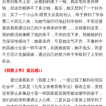
后拿到集市上卖，还被妈妈揍了一顿。她卖笔给老师挣
钱，但这些都挣不了多少钱，最后，她又想到了一个好办
法，买了一个小山羊,喂养大后卖给别人，终于挣到了学杂
费二十四元八角，当她气喘吁吁地赶到学校时，手里还紧
紧抓着那通过自己的汗水挣来的学费……当我看到这里，
我的眼泪就像断了线的珠子，不停的流下来。我被她的行
为深深地感动了，她家虽穷，可是她志气不穷，不像村中
的其她小女孩一样不读书，在困难面前，她不低头，而是
千方百计克服困难，通过自己的努力终于争取到了上学的
机会。
《我要上学》观后感11
通过观看影片《我要上学》，一是让我了解到在现实
社会中，尤其是《九年义务教育教学法》颁布之前，竟然
还有那么多像赵小莲一样因家庭贫困而被迫辍学的孩子，
他们的处境和遭遇让人心疼。二是从赵小莲身上我学到了