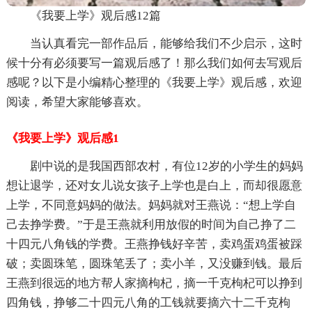
《我要上学》观后感12篇
当认真看完一部作品后，能够给我们不少启示，这时
候十分有必须要写一篇观后感了！那么我们如何去写观后
感呢？以下是小编精心整理的《我要上学》观后感，欢迎
阅读，希望大家能够喜欢。
《我要上学》观后感1
剧中说的是我国西部农村，有位12岁的小学生的妈妈
想让退学，还对女儿说女孩子上学也是白上，而却很愿意
上学，不同意妈妈的做法。妈妈就对王燕说：“想上学自
己去挣学费。”于是王燕就利用放假的时间为自己挣了二
十四元八角钱的学费。王燕挣钱好辛苦，卖鸡蛋鸡蛋被踩
破；卖圆珠笔，圆珠笔丢了；卖小羊，又没赚到钱。最后
王燕到很远的地方帮人家摘枸杞，摘一千克枸杞可以挣到
四角钱，挣够二十四元八角的工钱就要摘六十二千克枸