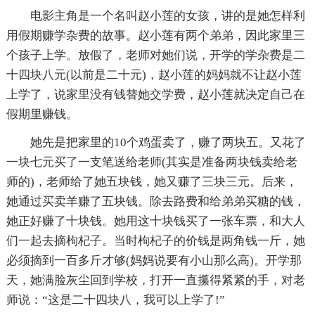
电影主角是一个名叫赵小莲的女孩，讲的是她怎样利
用假期赚学杂费的故事。赵小莲有两个弟弟，因此家里三
个孩子上学。放假了，老师对她们说，开学的学杂费是二
十四块八元(以前是二十元)，赵小莲的妈妈就不让赵小莲
上学了，说家里没有钱替她交学费，赵小莲就决定自己在
假期里赚钱。
她先是把家里的10个鸡蛋卖了，赚了两块五。又花了
一块七元买了一支笔送给老师(其实是准备两块钱卖给老
师的)，老师给了她五块钱，她又赚了三块三元。后来，
她通过买卖羊赚了五块钱。除去路费和给弟弟买糖的钱，
她正好赚了十块钱。她用这十块钱买了一张车票，和大人
们一起去摘枸杞子。当时枸杞子的价钱是两角钱一斤，她
必须摘到一百多斤才够(妈妈说要有小山那么高)。开学那
天，她满脸灰尘回到学校，打开一直攥得紧紧的手，对老
师说：“这是二十四块八，我可以上学了!”