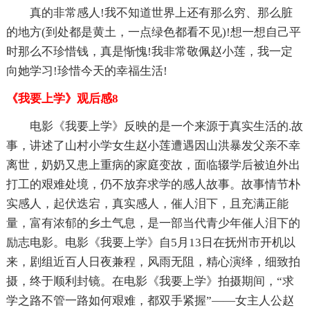
真的非常感人!我不知道世界上还有那么穷、那么脏
的地方(到处都是黄土，一点绿色都看不见)!想一想自己平
时那么不珍惜钱，真是惭愧!我非常敬佩赵小莲，我一定
向她学习!珍惜今天的幸福生活!
《我要上学》观后感8
电影《我要上学》反映的是一个来源于真实生活的.故
事，讲述了山村小学女生赵小莲遭遇因山洪暴发父亲不幸
离世，奶奶又患上重病的家庭变故，面临辍学后被迫外出
打工的艰难处境，仍不放弃求学的感人故事。故事情节朴
实感人，起伏迭宕，真实感人，催人泪下，且充满正能
量，富有浓郁的乡土气息，是一部当代青少年催人泪下的
励志电影。电影《我要上学》自5月13日在抚州市开机以
来，剧组近百人日夜兼程，风雨无阻，精心演绎，细致拍
摄，终于顺利封镜。在电影《我要上学》拍摄期间，“求
学之路不管一路如何艰难，都双手紧握”——女主人公赵