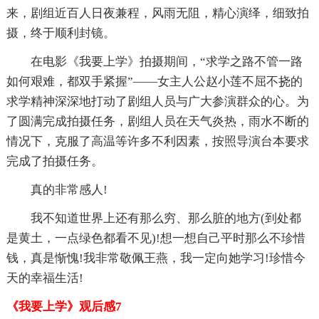
来，剧组近百人日夜兼程，风雨无阻，精心演绎，细致拍
摄，终于顺利封镜。
在电影《我要上学》拍摄期间，“求学之路不管一路
如何艰难，都双手紧握”——女主人公赵小莲不屈不挠的
求学精神深深地打动了剧组人员与广大参演群众的心。为
了圆满完成拍摄任务，剧组人员在天气炎热，雨水不断的
情况下，克服了高温等许多不利因素，按照导演台本要求
完成了拍摄任务。
真的非常感人!
我不知道世界上还有那么穷、那么脏的地方(到处都
是黄土，一点绿色都看不见)!想一想自己平时那么不珍惜
钱，真是惭愧!我非常敬佩王燕，我一定向她学习!珍惜今
天的幸福生活!
《我要上学》观后感7