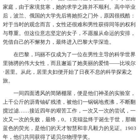
家庭，由于家境贫寒，她的求学之路并不顺利。高中毕业
后，波兰、俄国的大学先后将她拒之门外，原因很残酷：
对于当时的观念而言，女性还很难和男性获得同等的权利
与尊重。但这位意志坚定的女子，不愿服从命运的安排，
凭借自己的不懈努力，最终进入巴黎大学深造。
在巴黎，玛丽不仅成为了一位在男性主导的科学世界
里驰骋的伟大女性，而且邂逅了她美丽的爱情——比埃尔
·居里。从此，居里夫妇便开始了日夜不息的科学探索之
旅。
一间四面透风的简陋棚屋，便是他们神圣的实验室，
上千公斤的沥青铀矿残渣，被他们一锅锅地煮沸，不断翻
搅过滤……接近四年的艰苦工作，一次又一次的尝试，一
次又一次的失败，最终，0。1克镭盐终于诞生于世，那幽
蓝色的荧光，是他们的天才智慧和非凡毅力的见证。1903
年，他们共同获得了诺贝尔物理学奖。