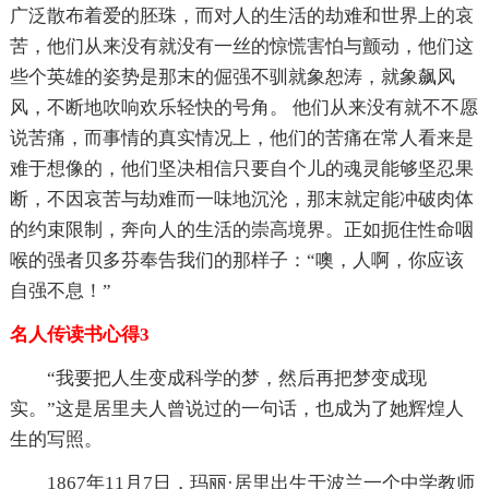
广泛散布着爱的胚珠，而对人的生活的劫难和世界上的哀
苦，他们从来没有就没有一丝的惊慌害怕与颤动，他们这
些个英雄的姿势是那末的倔强不驯就象恕涛，就象飙风
风，不断地吹响欢乐轻快的号角。 他们从来没有就不不愿
说苦痛，而事情的真实情况上，他们的苦痛在常人看来是
难于想像的，他们坚决相信只要自个儿的魂灵能够坚忍果
断，不因哀苦与劫难而一味地沉沦，那末就定能冲破肉体
的约束限制，奔向人的生活的崇高境界。正如扼住性命咽
喉的强者贝多芬奉告我们的那样子：“噢，人啊，你应该
自强不息！”
名人传读书心得3
“我要把人生变成科学的梦，然后再把梦变成现
实。”这是居里夫人曾说过的一句话，也成为了她辉煌人
生的写照。
1867年11月7日，玛丽·居里出生于波兰一个中学教师