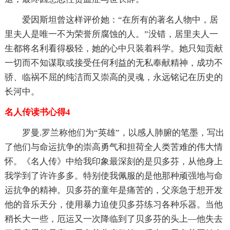
爱因斯坦曾这样评价她：“在所有的著名人物中，居
里夫人是唯一不为荣誉所腐蚀的人。”没错，居里夫人一
生都将名利看得极轻，她的心中只装着科学。她只知贡献
一切而不知谋取或接受任何利益的无私奉献精神，成功不
骄、临祸不屈的纯洁而又崇高的灵魂，永远铭记在历史的
长河中。
名人传读书心得4
罗曼.罗兰称他们为“英雄”，以感人肺腑的笔墨，写出
了他们与命运抗争的崇高勇气和担荷全人类苦难的伟大情
怀。《名人传》中给我印象最深刻的是贝多芬，从他身上
我学到了许许多多。特别使我佩服的是他那种顽强地与命
运抗争的精神。贝多芬的童年是痛苦的，父亲急于想开发
他的音乐天分，使用暴力迫使贝多芬练习各种乐器。当他
稍长大一些，厄运又一次降临到了贝多芬的头上—他失去