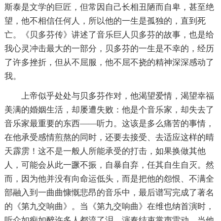
斯泰是文学的巨匠，但常因自己长相丑陋而自卑，甚至绝
望，他不相信任何人，所以他的一生是孤独的，直到死
亡。《贝多芬传》讲述了音乐巨人贝多芬的故事，也是给
我心灵冲击最大的一部分，贝多芬的一生是不幸的，经历
了许多挫折，但从不屈服，他不屈不挠的精神深深感动了
我。
上帝似乎处处与贝多芬作对，他渴望爱情，渴望幸福
美满的婚姻生活，却屡遭失败：他是个音乐家，却失去了
音乐家最重要的东西——听力。这该是多么痛苦的事情，
在他承受感情煎熬的同时，还要去接受、去适应这样的晴
天霹雳！这不是一般人所能承受的打击，如果换做其他
人，可能会从此一蹶不振，自暴自弃，任其自生自灭。然
而，因为他并没有向命运低头，而是把他的怨恨、不满全
部融入到一曲曲慷慨悲昂的音乐中，最后谱写完成了著名
的《第九交响曲》。当《第九交响曲》在维也纳首演时，
听众如痴如醉许多人都流了泪，演奏结束掌声雷动，当他