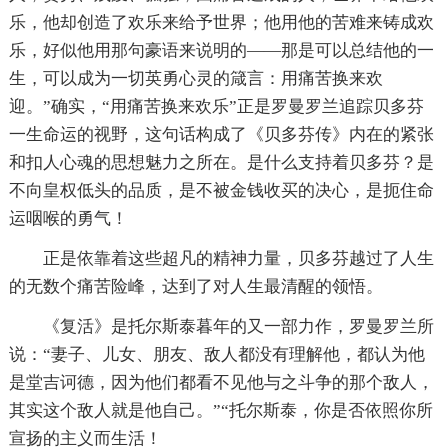
乐，他却创造了欢乐来给予世界；他用他的苦难来铸成欢
乐，好似他用那句豪语来说明的——那是可以总结他的一
生，可以成为一切英勇心灵的箴言：用痛苦换来欢
迎。”确实，“用痛苦换来欢乐”正是罗曼罗兰追踪贝多芬
一生命运的视野，这句话构成了《贝多芬传》内在的紧张
和扣人心魂的思想魅力之所在。是什么支持着贝多芬？是
不向皇权低头的品质，是不被金钱收买的决心，是扼住命
运咽喉的勇气！
正是依靠着这些超凡的精神力量，贝多芬越过了人生
的无数个痛苦险峰，达到了对人生最清醒的领悟。
《复活》是托尔斯泰暮年的又一部力作，罗曼罗兰所
说：“妻子、儿女、朋友、敌人都没有理解他，都认为他
是堂吉诃德，因为他们都看不见他与之斗争的那个敌人，
其实这个敌人就是他自己。”“托尔斯泰，你是否依照你所
宣扬的主义而生活！