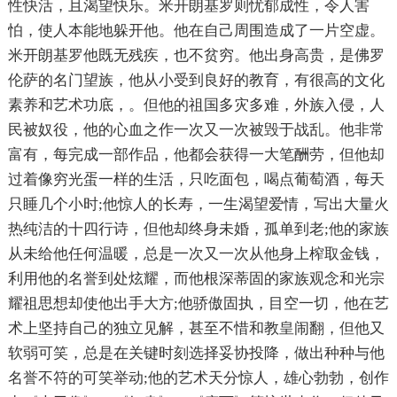
性快活，且渴望快乐。米开朗基罗则忧郁成性，令人害
怕，使人本能地躲开他。他在自己周围造成了一片空虚。
米开朗基罗他既无残疾，也不贫穷。他出身高贵，是佛罗
伦萨的名门望族，他从小受到良好的教育，有很高的文化
素养和艺术功底，。但他的祖国多灾多难，外族入侵，人
民被奴役，他的心血之作一次又一次被毁于战乱。他非常
富有，每完成一部作品，他都会获得一大笔酬劳，但他却
过着像穷光蛋一样的生活，只吃面包，喝点葡萄酒，每天
只睡几个小时;他惊人的长寿，一生渴望爱情，写出大量火
热纯洁的十四行诗，但他却终身未婚，孤单到老;他的家族
从未给他任何温暖，总是一次又一次从他身上榨取金钱，
利用他的名誉到处炫耀，而他根深蒂固的家族观念和光宗
耀祖思想却使他出手大方;他骄傲固执，目空一切，他在艺
术上坚持自己的独立见解，甚至不惜和教皇闹翻，但他又
软弱可笑，总是在关键时刻选择妥协投降，做出种种与他
名誉不符的可笑举动;他的艺术天分惊人，雄心勃勃，创作