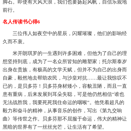
脚石。即使有大风大浪，我们也要扬起风帆，自信乐观地
前行。
名人传读书心得6
三位伟人如夜空中的星辰，闪耀璀璨，他们的影响经
久而不衰。
米开朗琪罗的一生遇到许多困难，但他为了自己的理
想坚持到底，成为了一名众所皆知的雕塑家；托尔斯泰岁
出身在贵族，有极高的文学天赋，但并不为自己的出身而
自豪，毅然地去帮助农民，与沙皇对抗……最让我惊叹不
已的，是贝多芬！贝多芬身材矮小，容貌丑陋，而且一直
患有重病，后来发展到耳朵失聪，可是他仍然相信“谁也
无法战胜我，我要死死我住命运的咽喉”。他凭着超凡的
毅力和奋斗的精神，从事音乐的创作，写出《第九交响
曲》等传世之作。贝多芬那不屈服于命运，伟大的精神让
黑暗的世界有了一丝丝光芒，让生活有了希望。