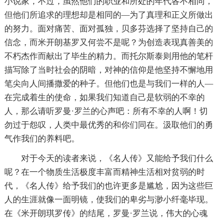
小说家，不过，虽然他们的职业和所处的年代各不相同，
但他们所追求的理想却是相同的—为了真理和正义所做出
的努力。面对痛苦、面对孤独，贝多芬选择了坚持自己的
信念，而米开朗基罗又何尝不是呢？为创造表现真善美的
不朽杰作而献出了毕生的精力。而托尔斯泰则用他的笔杆
描写除了当时社会的阴暗，对神的信仰是他坚持不懈地用
笔尖向人间播撒爱的种子。但他们也是与我们一样的人—
在完成着生的使命，如果我们知道自己是软弱的不幸的
人，那么请听罗曼·罗兰的心声吧：所有不幸的人啊！切
勿过于怨叹，人类中最优秀的和你们同在。汲取他们的勇
气作我们的养料吧。
对于今天的读者来说，《名人传》又能给予我们什么
呢？在一个物质生活极度丰富而精神生活相对贫弱的时
代，《名人传》给予我们的也许更多是尴尬，因为这些巨
人的生涯就像一面明镜，使我们的卑劣与渺小纤毫毕现。
在《米开朗琪罗传》的结尾，罗曼·罗兰说，伟大的心魂