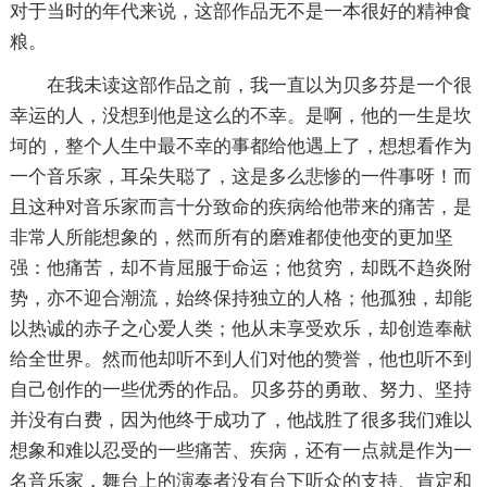
对于当时的年代来说，这部作品无不是一本很好的精神食
粮。
在我未读这部作品之前，我一直以为贝多芬是一个很
幸运的人，没想到他是这么的不幸。是啊，他的一生是坎
坷的，整个人生中最不幸的事都给他遇上了，想想看作为
一个音乐家，耳朵失聪了，这是多么悲惨的一件事呀！而
且这种对音乐家而言十分致命的疾病给他带来的痛苦，是
非常人所能想象的，然而所有的磨难都使他变的更加坚
强：他痛苦，却不肯屈服于命运；他贫穷，却既不趋炎附
势，亦不迎合潮流，始终保持独立的人格；他孤独，却能
以热诚的赤子之心爱人类；他从未享受欢乐，却创造奉献
给全世界。然而他却听不到人们对他的赞誉，他也听不到
自己创作的一些优秀的作品。贝多芬的勇敢、努力、坚持
并没有白费，因为他终于成功了，他战胜了很多我们难以
想象和难以忍受的一些痛苦、疾病，还有一点就是作为一
名音乐家，舞台上的演奏者没有台下听众的支持、肯定和