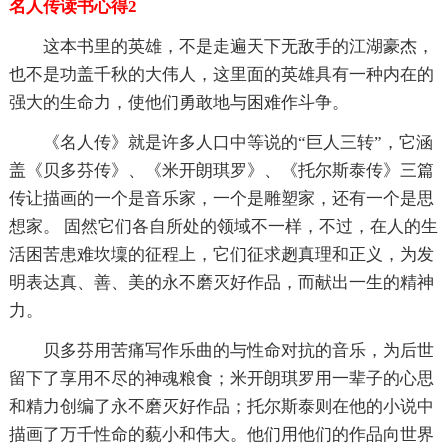
名人传读书心得2
这本书里的英雄，不是走遍天下无敌手的江湖豪杰，
也不是功盖千秋的大伟人，这里面的英雄具有一种内在的
强大的生命力，使他们勇敢地与困难作斗争。
《名人传》就是许多人口中等说的“巨人三转”，它涵
盖《贝多芬传》、《米开朗琪罗》、《托尔斯泰传》三篇
传让描画的一个是音乐家，一个是雕塑家，还有一个是思
想家。 固然它们各自所处的领域不一样，不过，在人的生
活困苦患难坎壈的征程上，它们征求趔真理和正义，为发
明表达真、善、美的永不磨灭好作品，而献出一生的精神
力。
贝多芬用苦痛写作乐曲的与性命对抗的音乐，为后世
留下了享用不尽的神魂粮食；米开朗琪罗用一辈子的心思
和精力创编了永不磨灭好作品；托尔斯泰则在他的小说中
描画了万千性命的藐小和伟大。他们用他们的作品向世界