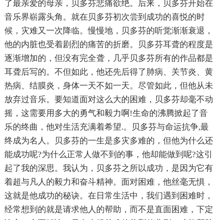
了最亲爱的母亲，贝多芬悲痛欲绝。后来，贝多芬开始在
音乐界崭露头角。就在贝多芬初次尝到成功的喜悦的时
候，灾难又一次降临。慢慢地，贝多芬的听觉渐渐衰退，
他的内脏也受着剧烈的痛苦的折磨。贝多芬耳聋的程度是
逐渐增加的，但没有完全聋，几乎贝多芬所有的作品都是
耳聋后写的。不但如此，他还先后得了肺病、关节炎、黄
热病、结膜炎，身体一天不如一天。尽管如此，但他从未
放弃过音乐。要知道面对这么大的困难，贝多芬却毫不动
摇，这需要用多大的勇气和毅力啊!生命的沸腾掀起了音
乐的终曲，他对生活充满着希望.。贝多芬与命运抗争,最
终成为名人。贝多芬的一生是多灾多难的，但他为什么还
能成功呢?为什么正常人做不到的事，他却能做到呢?这引
起了我的深思。我认为，贝多芬之所以成功，是因为它有
着超与凡人的毅力和奋斗精神。面对困难，他丝毫无惧，
这就是他成功的秘诀。在日常生活中，我们遇到困难时，
经常想到的就是请求他人的帮助，而不是直面困难，下定