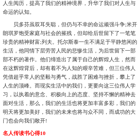
人生阅历，提高了我们的精神境界，升华了我们对人生与
命运的认知。
贝多芬虽双耳失聪，但仍与不幸的命运顽强斗争;米开
朗琪罗饱受家庭与社会的摧残，但却给后世留下了一笔笔
珍贵的精神财富;列夫。托尔斯泰一生不满足于平静悠闲的
生活，他同情下层劳苦人民的悲惨生活，为后世留下一部
部不朽的著作。他们缔造出了属于自己的辉煌人生，然而
在这辉煌背后，却有着不为人知的艰辛苦难，但三位伟人
凭借超乎常人的坚毅与勇气，战胜了困难与挫折，攀上了
人生的顶峰。而现实生活中的我们，更要向这三位伟人学
习，以执着的意念、积极向上的态度、坚持不懈的精神去
面对生活，那么，我们的生活也将更加丰富多彩，我们的
明天将更加美好，我们的未来也将与众不同，而成功的大
门也会向我们敞开!
名人传读书心得10