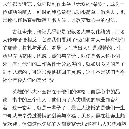
大学都没读完，就可以制作出举世无双的“微软”，成为一
位成功的商人。那时的我总觉得成功很简单，做名人，也
是那么容易直到我翻开名人传，才改变我心中的想法。
古往今来，传记几乎都是记载名人丰功伟绩的，而名
人传却恰恰相反，它使我们看到了他们和常人一样有他们
的痛苦，挣扎与矛盾。罗曼·罗兰指出人生是艰苦的，生
活里充满贫困，忧虑，孤独与辛劳，即使是名人也不例
外，有时他们的工作条件十分恶劣的，就如贝多芬的屋子
乱七八糟的，可这却使他找回了灵感，这正不是我们当今
社会年轻人们的需求吗?
英雄的伟大不全部在于他们的体格，而是心中的品
德，书中的三个伟人，他们为了人类理想的事业而奋斗
着，这一奋斗，就是一辈子了，最让人遗憾的是他们一生
中却从未享受过爱情的甜美与幸福，贝多芬虽在社会上颇
受欢迎，但知道他失聪的人却寥寥无几;也有几人知晓雕塑