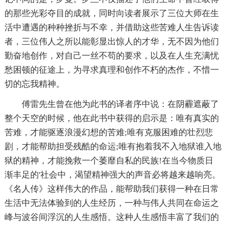
的那些光彩夺目的成就，同时向读者展示了三位大师在生
活中遭遇的种种挫折与不幸，并借助这些苦难人生告诉读
者，三位伟人之所以能彰显出惊人的才华，无不因为他们
勤奋地创作，对自己一丝不苟的要求，以及在人生充满忧
愁困顿的征途上，为寻求真理和创作不朽的杰作，不惜一
切的忘我精神。
傅雷先生曾在他为此书的译者序中说：在阴霾遮蔽了
整个天空的时候，他在此书中获得的启示是：唯有真实的
苦难，才能驱逐浪漫幻想的苦难;唯有克服困难的壮烈悲
剧，才能帮助担受残酷的命运;唯有抱着我不入地狱谁入地
狱的精神，才能挽救一个萎靡自私的民族!在当今物质日
渐丰足的'社会中，渴望精神强大的声音必将越来越响亮。
《名人传》这样伟大的作品，能帮助我们获得一种在日常
生活中无法体验到的人生经历，一种与伟人共同在命运之
峰与波谷间浮沉的人生感悟。这种人生感悟丰富了我们的