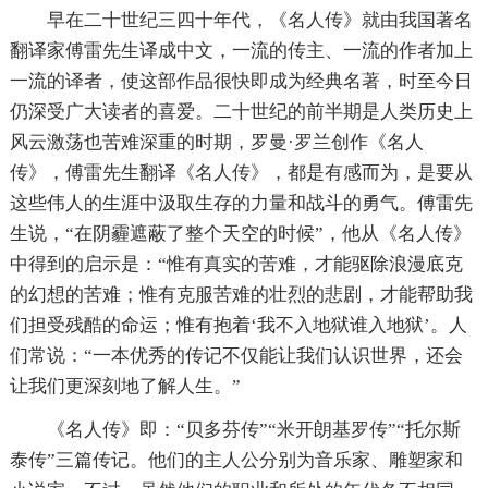
早在二十世纪三四十年代，《名人传》就由我国著名
翻译家傅雷先生译成中文，一流的传主、一流的作者加上
一流的译者，使这部作品很快即成为经典名著，时至今日
仍深受广大读者的喜爱。二十世纪的前半期是人类历史上
风云激荡也苦难深重的时期，罗曼·罗兰创作《名人
传》，傅雷先生翻译《名人传》，都是有感而为，是要从
这些伟人的生涯中汲取生存的力量和战斗的勇气。傅雷先
生说，“在阴霾遮蔽了整个天空的时候”，他从《名人传》
中得到的启示是：“惟有真实的苦难，才能驱除浪漫底克
的幻想的苦难；惟有克服苦难的壮烈的悲剧，才能帮助我
们担受残酷的命运；惟有抱着‘我不入地狱谁入地狱’。人
们常说：“一本优秀的传记不仅能让我们认识世界，还会
让我们更深刻地了解人生。”
《名人传》即：“贝多芬传”“米开朗基罗传”“托尔斯
泰传”三篇传记。他们的主人公分别为音乐家、雕塑家和