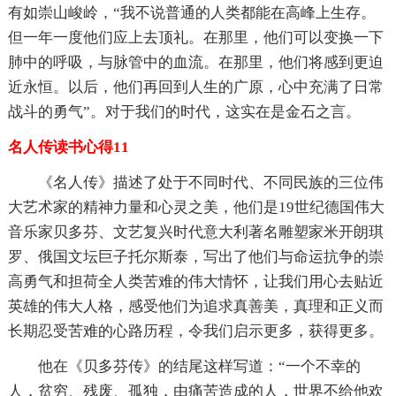
有如崇山峻岭，“我不说普通的人类都能在高峰上生存。
但一年一度他们应上去顶礼。在那里，他们可以变换一下
肺中的呼吸，与脉管中的血流。在那里，他们将感到更迫
近永恒。以后，他们再回到人生的广原，心中充满了日常
战斗的勇气”。对于我们的时代，这实在是金石之言。
名人传读书心得11
《名人传》描述了处于不同时代、不同民族的三位伟
大艺术家的精神力量和心灵之美，他们是19世纪德国伟大
音乐家贝多芬、文艺复兴时代意大利著名雕塑家米开朗琪
罗、俄国文坛巨子托尔斯泰，写出了他们与命运抗争的崇
高勇气和担荷全人类苦难的伟大情怀，让我们用心去贴近
英雄的伟大人格，感受他们为追求真善美，真理和正义而
长期忍受苦难的心路历程，令我们启示更多，获得更多。
他在《贝多芬传》的结尾这样写道：“一个不幸的
人，贫穷、残废、孤独，由痛苦造成的人，世界不给他欢