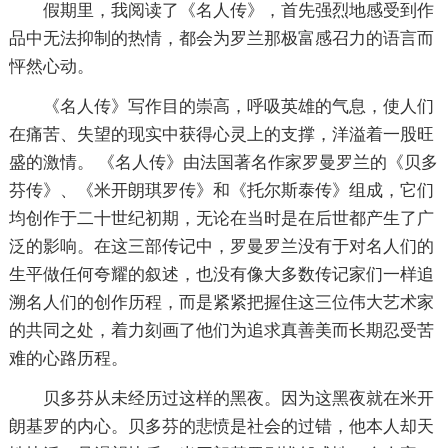
假期里，我阅读了《名人传》，首先强烈地感受到作
品中无法抑制的热情，都会为罗兰那极富感召力的语言而
怦然心动。
《名人传》写作目的崇高，呼吸英雄的气息，使人们
在痛苦、失望的现实中获得心灵上的支撑，洋溢着一股旺
盛的激情。 《名人传》由法国著名作家罗曼罗兰的《贝多
芬传》、《米开朗琪罗传》和《托尔斯泰传》组成，它们
均创作于二十世纪初期，无论在当时是在后世都产生了广
泛的影响。在这三部传记中，罗曼罗兰没有于对名人们的
生平做任何夸耀的叙述，也没有像大多数传记家们一样追
溯名人们的创作历程，而是紧紧把握住这三位伟大艺术家
的共同之处，着力刻画了他们为追求真善美而长期忍受苦
难的心路历程。
贝多芬从未经历过这样的黑夜。因为这黑夜就在米开
朗基罗的内心。贝多芬的悲愤是社会的过错，他本人却天