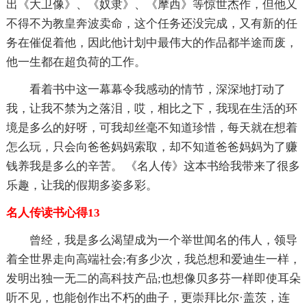
出《大卫像》、《奴隶》、《摩西》等惊世杰作，但他又
不得不为教皇奔波卖命，这个任务还没完成，又有新的任
务在催促着他，因此他计划中最伟大的作品都半途而废，
他一生都在超负荷的工作。
看着书中这一幕幕令我感动的情节，深深地打动了
我，让我不禁为之落泪，哎，相比之下，我现在生活的环
境是多么的好呀，可我却丝毫不知道珍惜，每天就在想着
怎么玩，只会向爸爸妈妈索取，却不知道爸爸妈妈为了赚
钱养我是多么的辛苦。 《名人传》这本书给我带来了很多
乐趣，让我的假期多姿多彩。
名人传读书心得13
曾经，我是多么渴望成为一个举世闻名的伟人，领导
着全世界走向高端社会;有多少次，我总想和爱迪生一样，
发明出独一无二的高科技产品;也想像贝多芬一样即使耳朵
听不见，也能创作出不朽的曲子，更崇拜比尔·盖茨，连