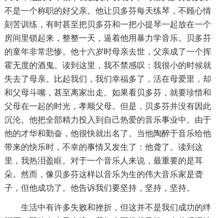
不是一个称职的好父亲。他让贝多芬每天练琴，不顾心情
刻苦训练，有时甚至把贝多芬和一把小提琴一起放在一个
房间里锁起来，整整一天，逼着他用暴力学音乐。贝多芬
的童年非常悲惨。他十六岁时母亲去世，父亲成了一个挥
霍无度的酒鬼。读到这里，我不禁感叹：我很小的时候就
失去了母亲。比起我们，我们幸福多了，活在母爱里，却
和父母斗嘴，甚至离家出走。如果看贝多芬，就要珍惜和
父母在一起的时光，孝顺父母。但是，贝多芬并没有因此
沉沦。他把全部精力投入到自己热爱的音乐事业中。由于
他的才华和勤奋，他很快就出名了。当他陶醉于音乐给他
带来的快乐时，不幸的事情又发生了：他聋了。读到这
里，我热泪盈眶。对于一个音乐人来说，最重要的是耳
朵。然而，像贝多芬这样以音乐为生的伟大音乐家是聋
子，但他成功了。他告诉我们要坚持，坚持，坚持。
生活中有许多失败和挫折，但这并不是我们成功的绊