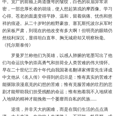
中。宽广的前额上两道微弯的皱纹，白色的双眉异常浓
密，一部忠厚长者的胡须，使人想起第戎的摩西像。学习
心得。苍老的面庞变得平静、温和，留着病痛、忧伤和慈
祥的痕迹。从二十岁时的粗野豪放、塞瓦斯托波尔从军时
的呆板严肃，到现在的他改变有多大啊！但明亮的眼睛仍
然锐利深沉，显得坦白直率、胸无城府却又明察秋毫。
《托尔斯泰传》
罗曼罗兰称他们为英雄，以感人肺腑的笔墨写出了他
们与命运抗争的崇高勇气和担荷全人类苦难的伟大情怀。
早在二十世纪三四十年代由我国著名翻译家傅雷先生译成
中文他从《名人传》中得到的启示是：惟有真实的苦难才
能驱除浪漫底克的幻想的苦难；惟有克服苦难的壮烈的悲
剧才能帮助我们担受残酷的命运；惟有抱着我不入地狱谁
入地狱的精神才能挽救一个萎靡而自私的民族......
逆境，并非天大的困难，而是在我们生活的点点滴