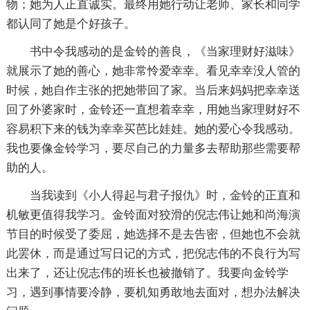
物；她为人正直诚实。最终用她行动让老师、家长和同学
都认同了她是个好孩子。
书中令我感动的是金铃的善良，《当家理财好滋味》
就展示了她的善心，她非常怜爱幸幸。看见幸幸没人管的
时候，她自作主张的把她带回了家。当后来妈妈把幸幸送
回了外婆家时，金铃还一直想着幸幸，用她当家理财好不
容易积下来的钱为幸幸买芭比娃娃。她的爱心令我感动。
我也要像金铃学习，要尽自己的力量多去帮助那些需要帮
助的人。
当我读到《小人得起与君子报仇》时，金铃的正直和
机敏更值得我学习。金铃面对狡滑的倪志伟让她和尚海演
节目的时候受了委屈，她选择不是去告密，但她也不会就
此罢休，而是通过写日记的方式，把倪志伟的不良行为写
出来了，还让倪志伟的班长也被撤销了。我要向金铃学
习，遇到事情要冷静，要机知勇敢地去面对，想办法解决