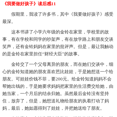
《我要做好孩子》读后感11
假期里，我读了许多书，其中《我要做好孩子》感受
最深。
这本书讲了小学六年级的金铃在家里，学校里的故
事，有在学校和同学的吵架声，有在放学路上和朋友交谈
笑声，还有金铃妈妈在家里的批评声。但是，最让我触动
的是金铃在家里担任“财经大臣”的故事。
金铃交了一个父母离异的朋友，而在她们交谈中，细
心的金铃知道她的朋友喜欢芭比娃娃，于是她想送一个给
朋友。可娃娃价钱不菲，要200元。给金铃知道妈妈不会
帮她出钱的，于是她要求妈妈把家里的生活费交给她，由
她当家，一个月后的结余归她。虽然最后金铃没有坚持
住，放弃了，但是，她想送礼物给朋友的执着打动了妈
妈，最后，她如愿得到了娃娃，并把她送给了朋友。