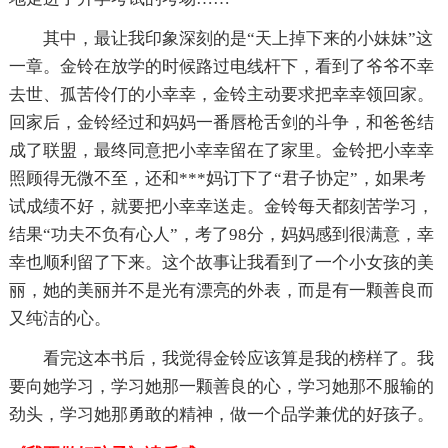
其中，最让我印象深刻的是“天上掉下来的小妹妹”这
一章。金铃在放学的时候路过电线杆下，看到了爷爷不幸
去世、孤苦伶仃的小幸幸，金铃主动要求把幸幸领回家。
回家后，金铃经过和妈妈一番唇枪舌剑的斗争，和爸爸结
成了联盟，最终同意把小幸幸留在了家里。金铃把小幸幸
照顾得无微不至，还和***妈订下了“君子协定”，如果考
试成绩不好，就要把小幸幸送走。金铃每天都刻苦学习，
结果“功夫不负有心人”，考了98分，妈妈感到很满意，幸
幸也顺利留了下来。这个故事让我看到了一个小女孩的美
丽，她的美丽并不是光有漂亮的外表，而是有一颗善良而
又纯洁的心。
看完这本书后，我觉得金铃应该算是我的榜样了。我
要向她学习，学习她那一颗善良的心，学习她那不服输的
劲头，学习她那勇敢的精神，做一个品学兼优的好孩子。