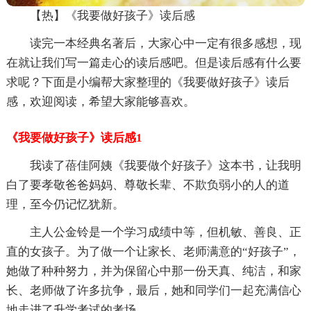
【热】《我要做好孩子》读后感
读完一本经典名著后，大家心中一定有很多感想，现
在就让我们写一篇走心的读后感吧。但是读后感有什么要
求呢？下面是小编帮大家整理的《我要做好孩子》读后
感，欢迎阅读，希望大家能够喜欢。
《我要做好孩子》读后感1
我读了蓓佳阿姨《我要做个好孩子》这本书，让我明
白了要孝敬爸爸妈妈、尊敬长辈、不欺负弱小的人的道
理，至今仍记忆犹新。
主人公金铃是一个学习成绩中等，但机敏、善良、正
直的女孩子。为了做一个让家长、老师满意的“好孩子”，
她做了种种努力，并为保留心中那一份天真、纯洁，和家
长、老师做了许多抗争，最后，她和同学们一起充满信心
地走进了升学考试的考场……