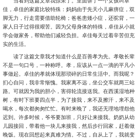
当看到这篇文章我惊呆了。里面讲了一个女孩叫卓
佳，卓佳的家庭比较特殊：妈妈由于先天小儿麻痹症，双
脚无力，行走需要借助轮椅；爸爸患矮小症，还驼背，一
家人日子过得很艰苦。因为父母身体的特殊，卓佳从小就
学会做家务，帮助他们减轻负担。卓佳每天过着辛苦但充
实的生活。
读了这篇文章我才知道什么是百善孝为先。孝敬长辈
不是一句口号，一种称呼。孝，应该从一点一滴的平凡小
事做起。卓佳的孝就体现那琐碎的日常生活中。而我呢？
扪心自问，我非常惭愧。我家离不远，坐公交车就两三站
路。可就因为我的胆小，害得轮流接送我。在西溪湿地种
树，有时下班要四点半，为了接我，来不及擦汗，来不及
喝水，每次都匆匆忙忙。有时来晚了，我还无理地埋怨他
迟到。许多时候，爷爷要加班，只好让来接我。奶奶从幼
儿园接回，带着他一块儿来接我，然后步行回家，赶着做
晚饭。现在回想起来真难为情。不过，自从上了，我就变