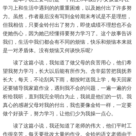
学习上和生活中遇到的的重重困难，以及她付出了许多努
力。虽然，作者最后没有写到金铃期末考试是不是理想，
但我相信，只要金铃付出了努力，即使成绩不理想也不会
使她伤心，因为她已经懂得要努力学习了。这个故事告诉
我们，生活中我们都会有不同的烦恼，快乐和烦恼本来就
是一对矛盾体。没有烦恼又何谈快乐呢?
读了这篇小说，我知道了做父母的良苦用心，他们希
望我努力学习，长大以后能有所作为。含辛茹苦把我抚养
长大，每天，不论刮风下雨，都按时送我上学，每天回家
还要辅导我家庭作业，遇到我不会的问题，一遍一遍的分
析给我听，直到我完全明白为止，我就是他们的一切。我
真心的感谢父母对我的付出，我也要像金铃一样，一定要
做个好孩子，努力学习，让他们少为我操一点心。
读了这篇小说，我还知道了老师的伟大，他们平时工
作很辛苦，每天要批改大量的作业。金铃的语文老师由于