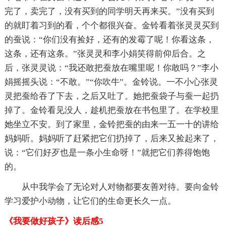
完了，卖完了，没有买到的同学明天再来买。”没有买到
的就盯着习到的看，个个都很兴奋。金铃看着张灵灵买到
的蚕说：“你们没有捡好，还有的发霉了呢！你看这条，
这条，还有这条。”张灵灵和李小娟笑得前仰后合。之
后，张灵灵说：“我还敢把蚕放在嘴里呢！你敢吗？”李小
娟摇摇头说：“不敢。”“你吹牛”。金铃说。一不小心张灵
灵把蚕给吞了下去，之后又吐了。她把蚕袋子与蚕一起扔
掉了。金铃看见没人，趁机把蚕放在书包里了。在学校里
她坐立不安。到了家里，金铃把蚕的由来一五一十的讲给
妈妈听。妈妈听了赶紧把它们扔掉了，后来又捡起来了，
说：“它们好歹也是一条小生命呀！”就把它们养得饱饱
的。
从中我学会了无论对人对物都要友善对待。要向金铃
学习爱护小动物，让它们的生命更长久一点。
《我要做好孩子》读后感5