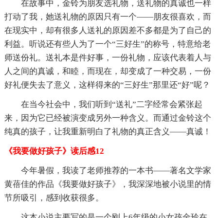
在故事中，金铃为朋友选礼物，送礼物的真诚也一样
打动了我，她送礼物的原因只有一个――朋友很喜欢，而
在现实中，却有很多人送礼的原因差不多都是为了自己的
利益。听说还有些人为了一个“三好生”的称号，特意给老
师送份礼。送礼本是件好事，一份礼物，应该代表着人与
人之间的真诚，和睦，而现在，却变成了一种交易，一份
好礼便失去了意义，这样得来的“三好生”那里还“好”呢？
在当今社会中，我们听到“送礼”二字经常会紧张起
来，因为它已经被演变成另外一种含义。而通过金铃这个
纯真的孩子，让我重新明白了礼物的真正含义――真诚！
《我要做好孩子》读后感12
今年暑假，我读了老师推荐的一本书——著名文学家
黄蓓佳的作品《我要做好孩子》，我深深地被小说里的情
节所吸引，感到收获很多。
这本小说主要写的是一个刚上6年级的小女孩金玲在