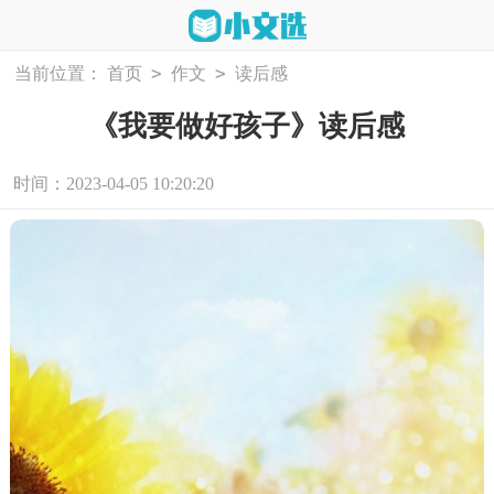
>
>
当前位置：
首页
作文
读后感
《我要做好孩子》读后感
时间：2023-04-05 10:20:20