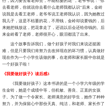
行，因为要去看老师去，不能枯萎的花”，老爷爷说：“你
去看老师，你就说你去看什么老师我都认识”后来，金岭
说我是去看王老师，老爷爷说王老师我认识，因为她教过
我儿子，这是不枯萎的花，不用钱，金岭却说要钱的，后
来她把钱放这，把花拿走了，还说以后会还给你钱的。后
来金岭看了老师，老师很开心，眼泪都流了出来。
这个故事告诉我们，做个好孩子对我们来说还挺困
难，但是只要我们肯努力去改掉现在的坏习惯，认真做好
现在作为一个小学生该做的事，在老师和家长眼中你就是
一个好孩子啦！
《我要做好孩子》读后感3
《我要做好孩子》这本书讲的是一个小学六年级的学
生金铃，她是个成绩中等，但机敏、善良、正直的女孩
子。为了做一个令家长、老师满意的好学生，她作了种种
努力，并为保留心中那份天真、纯洁，和老师、家长作了