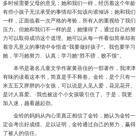
多时候需要父母的意见；她和我们一样，经历着这个年龄
有些小孩子无法承受的事情却不知该向谁倾诉；她和我们
一样，正面临着一次严格的考验，所有人的重视给了我们
压力。但她和我们不一样的是，她懂得了，通过自己的努
力可以取得成功这个道理。她可以从每一件看似简单却有
着非凡意义的事情中令悟道“我要做好孩子”。我也要学习
她，学习她努力、认真；学习她“胜不骄，败不馁”。
本书是著名儿童文学作家黄蓓佳的一部著作，我津津
有味的读着这本书，简直是手不释卷。金铃，是个只有一
米五五又胖胖的小女孩，可以说是人见人爱，花见花开。
是讨人喜爱。·我也被这个小女孩吸引住了。于是，我更
加入迷，越看越起劲。
金铃的妈妈从内心里真正相信了金铃，她认为金铃一
定会考出好成绩。足以证明，金铃通过自己的努力，赢得
了被人的信任。