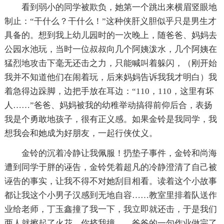
看到弱小的同学被欺负，她第一个跳出来横眉竖眼地
制止：“干什么？干什么！”这种侠肝义胆似乎只是男生才
具备的。想到我上幼儿园时的一次晚上，随爸爸、妈妈去
公园水池玩，当时一位叔叔向几个阿姨泼水，几个阿姨在
猛烈地攻击下毫无还击之力，只能喊叫着躲闪，（刚开始
我并不知道他们在闹着玩，后来妈妈告诉我我才明白）我
着急得边跺脚，边把手放在耳边：“110，110，这里有坏
人……”爸爸、妈妈被我的幼稚举动搞得前仰后合，表扬
我是个勇敢地孩子，很有正义感。如果金铃是我同学，我
想我会和她成为好朋友，一起行侠仗义。
金铃的沉着冷静让我佩服！扔垫子事件，金铃和尚海
遭到同学于胖的诬告，金铃凭着超凡的冷静澄清了自己被
诬告的事实，让我不得不对她刮目相看。读着这个小故事
都让我这个小男子汉感到无地自容……教室里排着队送作
业给老师，丁玉鑫撞了我一下，我立即就还击，于是我们
两人就擦起了火花，你挤我撞……爸爸的一句作业做完了