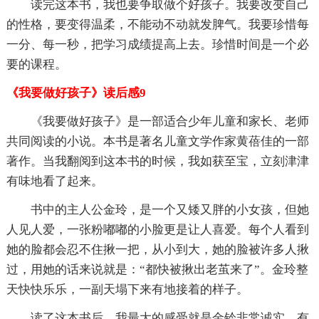
读完这本书，我也要争取做个好孩子。我要改变自己
的性格，要变得温柔，不能动不动就发脾气。我要珍惜每
一分、每一秒，把学习成绩提高上去。珍惜时间是一个必
要的课程。
《我要做好孩子》读后感9
《我要做好孩子》是一部适合少年儿童和家长、老师
共同阅读的小说。本书是著名儿童文学作家黄蓓佳的一部
著作。当我翻阅到这本书的时候，我如获至宝，立刻津津
有味地看了起来。
书中的主人公金玲，是一个又矮又胖的小女孩，但她
人见人爱，一张粉嘟嘟的小脸更是让人喜爱。每个人看到
她的脸都会忍不住揪一把，从小到大，她的脸被许多人揪
过，用她的话来说就是：“都快被揪出老茧来了”。金玲整
天快快乐乐，一副天塌下来有地接着的样子。
读了这本书后，我最大的感受就是金铃非常诚实。有