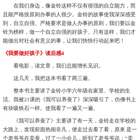
在我们身边，像金铃这样不仅有很强的自立能力，而
且能严格按原则办事的人很少。金铃的故事使我深深感受
到，自立自强、严格要求是做人办事的原则，我们要以金
铃为榜样，做一个自立自强的好孩子。只有这样，我们才
能做出对社会有意义的事，让我们快快行动起来吧！
《我要做好孩子》读后感4
看电影，读文章，我们总能增长见识。
这几天，我把这本书看了两三遍。
整本书主要讲了金铃小学六年级在家里、学校的生
活。我被21课的《我可以养蚕了》深深吸引了，仿佛书上
有块吸铁石一样。使我看了一遍又一遍。
《我可以养蚕了》主要讲了有一天，金铃走在学校的
大路上，发现前面热闹非凡，便走过去看了看，原来 是一
个老爷爷在卖蚕，过了一小会儿，听到了老爷爷说：“卖