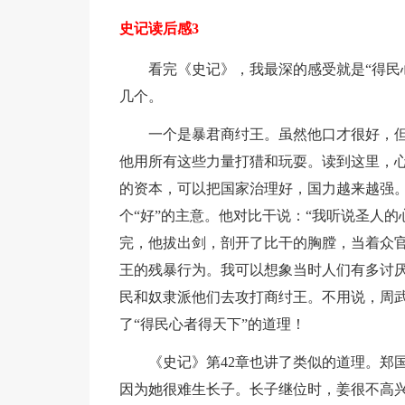
史记读后感3
看完《史记》，我最深的感受就是“得民
几个。
一个是暴君商纣王。虽然他口才很好，
他用所有这些力量打猎和玩耍。读到这里，
的资本，可以把国家治理好，国力越来越强
个“好”的主意。他对比干说：“我听说圣人
完，他拔出剑，剖开了比干的胸膛，当着众
王的残暴行为。我可以想象当时人们有多讨
民和奴隶派他们去攻打商纣王。不用说，周
了“得民心者得天下”的道理！
《史记》第42章也讲了类似的道理。郑
因为她很难生长子。长子继位时，姜很不高