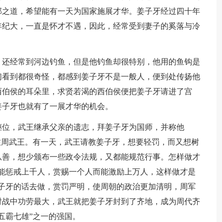
邦之道，希望能有一天为国家施展才华。姜子牙经过四十年
年纪大，一直是怀才不遇，因此，经常受到妻子的奚落与冷
，还经常到河边钓鱼，但是他钓鱼却很特别，他用的鱼钩是
们看到都很奇怪，都感到姜子牙不是一般人，便到处传扬他
西伯侯的耳朵里，求贤若渴的西伯侯便把姜子牙请进了宫
姜子牙也就有了一展才华的机会。
继位，武王继承父亲的遗志，拜姜子牙为国师，并称他
佐周武王。有一天，武王请教姜子牙，想要轻罚，而又想树
从善，想少颁布一些政令法规，又都能规范行事。怎样做才
能惩戒上千人，赏赐一个人而能激励上万人，这样做才是
子牙的话去做，赏罚严明，使周朝的政治更加清明，周军
对战中功劳最大，武王就把姜子牙封到了齐地，成为周代齐
五霸七雄”之一的强国。