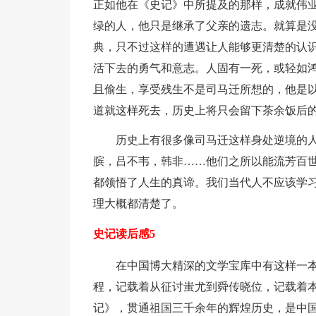
正如他在《史记》中所提及的那样，成就伟
绿的人，他只是继承了父亲的遗志。就算是
典，只不过这样的遭遇让人能够更清楚的认
活下去的勇气和意志。人固有一死，或轻如
且偷生，享受残生不是司马迁所想的，他是
道就这样死去，历史上将只会留下茶余饭后
历史上有很多像司马迁这样身处逆境的
膑，吕不韦，韩非……他们之所以能流芳百
都领悟了人生的真谛。我们当代人不应该学
理大概都清楚了。
史记读后感5
在中国博大精深的文学宝库中有这样一
程，记载着从征讨蚩尤到舜传晓位，记载着
记》，贯通祖国三千余年的辉煌历史，是中