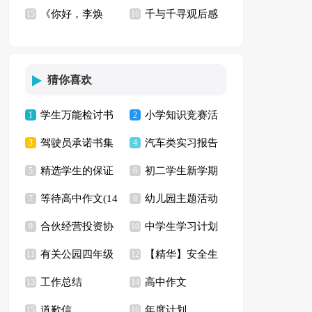
《你好，李焕
千与千寻观后感
密》观后感【热】
15
篇)
16
英》观后感精选15篇
【推荐】
猜你喜欢
学生万能检讨书
小学知识竞赛活
1
2
驾驶员承诺书集
汽车类实习报告
通用15篇
3
动方案13篇
4
精选学生的保证
初二学生新学期
合8篇
5
6
等待高中作文(14
幼儿园主题活动
书四篇
7
学习计划
8
合伙经营投资协
中学生学习计划
篇)
9
方案
10
有关公园四年级
【精华】安全生
议书
11
(集锦15篇)
12
工作总结
高中作文
作文3篇
13
产演讲稿三篇
14
道歉信
年度计划
15
16