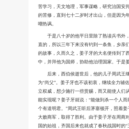
苦学习，天文地理，军事谋略，研究治国安
的苦修，直到七十二岁时才出山，但是因为
嘲热讽。
于是八十岁的他平日里除了熟读兵书外
直的，所以三年下来没有钓到一条鱼，乡亲
的故事，久而久之，姜子牙的大名便传到了
中，并拜他为国师，协助他治理国家。于是
后来，西伯侯逝世后，他的儿子周武王
为“尚父”。姜子牙也不该初衷，继续全力辅
立权威，想少施行一些赏赐，而又能使人们
能实现呢？姜子牙就说：“能做到杀一个人而
个有道明君。”周武王听后茅塞顿开，照着姜
大败商军，取得了胜利。由于姜子牙在周商
国的始祖，齐国后来也就成了春秋战国时的“