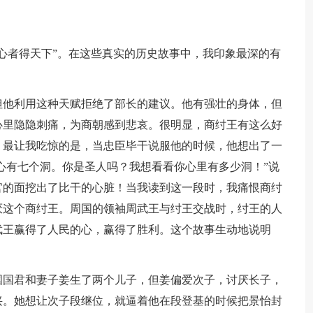
心者得天下”。在这些真实的历史故事中，我印象最深的有
但他利用这种天赋拒绝了部长的建议。他有强壮的身体，但
心里隐隐刺痛，为商朝感到悲哀。很明显，商纣王有这么好
。最让我吃惊的是，当忠臣毕干说服他的时候，他想出了一
的心有七个洞。你是圣人吗？我想看看你心里有多少洞！”说
官的面挖出了比干的心脏！当我读到这一段时，我痛恨商纣
厌这个商纣王。周国的领袖周武王与纣王交战时，纣王的人
武王赢得了人民的心，赢得了胜利。这个故事生动地说明
国国君和妻子姜生了两个儿子，但姜偏爱次子，讨厌长子，
兴。她想让次子段继位，就逼着他在段登基的时候把景怡封