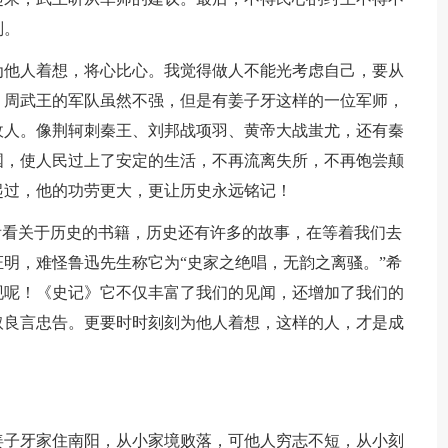
刑。
为他人着想，将心比心。我觉得做人不能光考虑自己，要从
。周武王的军队虽然不强，但是有姜子牙这样的一位军师，
敌人。像荆轲刺秦王、刘邦战项羽、黄帝大战蚩尤，还有秦
国，使人民过上了安定的生活，不再流离失所，不再饱尝颠
起过，他的功劳更大，更让历史永远铭记！
看看关于历史的书籍，历史还有许多的故事，在等着我们去
明，难怪鲁迅先生称它为“史家之绝唱，无韵之离骚。”希
现呢！《史记》它不仅丰富了我们的见闻，还增加了我们的
取良言忠告。更要时时刻刻为他人着想，这样的人，才是成
姜子牙家住南阳，从小家境败落，可他人穷志不短，从小刻