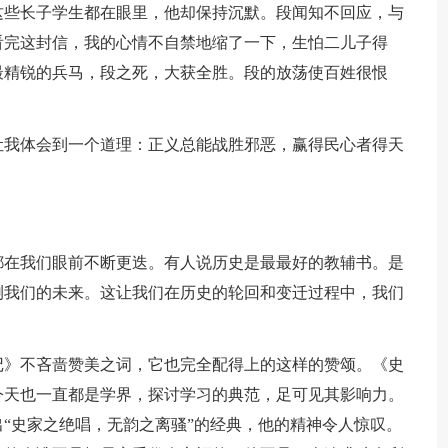
这些长子学生都在眼里，他却保持沉默。段闻知不回应，与
看完这封信，我的心情不自禁地缩了一下，生怕二儿子得
最精锐的兵马，段之死，大获全胜。段的放荡使百姓很恨
让我体会到一个道理：正义总能战胜邪恶，赢得民心者得天
都在我们眼前不断更迭。有人说历史是最最好的教辅书。是
测我们的未来。这让我们在历史的轮回和变迁过程中，我们
记》不吝啬赞美之词，它也完全配得上的这样的赞颂。《史
今天也一直都是学界，探讨学习的典范，足可见其影响力。
“史家之绝唱，无韵之离骚”的经典，他的精神令人惊叹。