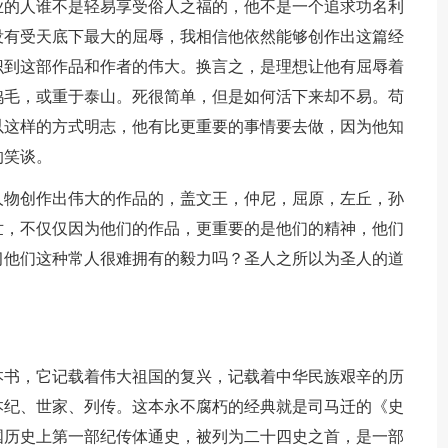
业的人谁不是轻易享受俗人之福的，他不是一个追求功名利
没有受天底下最大的屈辱，我相信他依然能够创作出这篇经
识到这部作品和作者的伟大。换言之，是理想让他有屈辱着
鸿毛，或重于泰山。死很简单，但是如何活下来却不易。苟
以这样的方式明志，他有比更重要的事情要去做，因为他知
的笑谈。
人物创作出伟大的作品的，盖文王，仲尼，屈原，左丘，孙
世，不仅仅因为他们的作品，更重要的是他们的精神，他们
习他们这种常人很难拥有的毅力吗？圣人之所以为圣人的道
本书，它记载着伟大祖国的复兴，记载着中华民族艰辛的历
本纪、世家、列传。这本永不腐朽的经典就是司马迁的《史
国历史上第一部纪传体通史，被列为二十四史之首，是一部