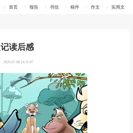
首页
报告
书信
稿件
作文
实用文
史记读后感
026-07-08 14:31:07