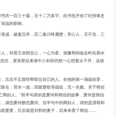
部书共一百三十篇，五十二万多字。此书也开创了纪传体史
了深远的影响。
事竟成，破釜沉舟，百二秦川终属楚；苦心人，天不负，三
等人，对君王赤胆忠心，一心为君。就像荆轲临走时在易水
的悲壮，更有那后来身中八剑却仍然一心想着太子丹，这就
重，念念不忘曾经帮助过自己的人。在他的第一场战役里，
度陈仓；背水一战；四面楚歌等战役，无一失败。关于韩信
亡两妇人。”前半句讲的是萧何和韩信的故事，萧何是韩信
生，成也萧何败也萧何。后半句中的两妇人，讲的是漂母和
的老婆婆，吕后就是刘邦的妻子，后来杀害了韩信……