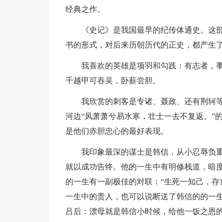
经典之作。
《史记》是我国最早的纪传体通史。这
书的形式，对后来历朝历代的正史，都产生
我喜欢的英雄是项羽和勾践：有志者，
千越甲可吞吴，卧薪尝胆。
我欣赏的刺客是专诸、聂政、还有荆轲
河边“风萧萧兮易水寒，壮士一去不复返。”
是他们赤胆忠心的最好表现。
我印象最深的谋士是韩信，从小忍辱负
就以成功告终。他的一生中有明修栈道，暗
的一生有一副极佳的对联：“生死一知己，存
一生中的贵人，也可以说断送了韩信的的一
吕后：漂母就是韩信小时候，给他一饭之恩