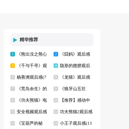
精华推荐
《熊出没之熊心
《囧妈》观后感
1
2
《千与千寻》观
隐形的翅膀观后
归来》观后感
3
(14篇)
4
杨善洲观后感(7
《龙猫》观后感
后感通用15篇
5
感(集锦15篇)
6
《荒岛余生》的
《狼牙山五壮
篇)
7
(汇编15篇)
8
《功夫熊猫》电
【推荐】感动中
观后感
9
士》观后感9篇
10
安全视频观后感
功夫熊猫2观后感
影观后感
11
国观后感
12
《宝葫芦的秘
小王子观后感(13
13
13篇
14