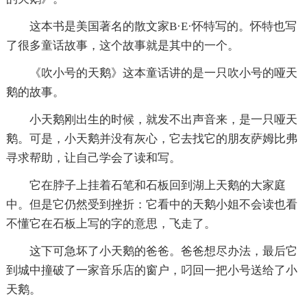
这本书是美国著名的散文家B·E·怀特写的。怀特也写
了很多童话故事，这个故事就是其中的一个。
《吹小号的天鹅》这本童话讲的是一只吹小号的哑天
鹅的故事。
小天鹅刚出生的时候，就发不出声音来，是一只哑天
鹅。可是，小天鹅并没有灰心，它去找它的朋友萨姆比弗
寻求帮助，让自己学会了读和写。
它在脖子上挂着石笔和石板回到湖上天鹅的大家庭
中。但是它仍然受到挫折：它看中的天鹅小姐不会读也看
不懂它在石板上写的字的意思，飞走了。
这下可急坏了小天鹅的爸爸。爸爸想尽办法，最后它
到城中撞破了一家音乐店的窗户，叼回一把小号送给了小
天鹅。