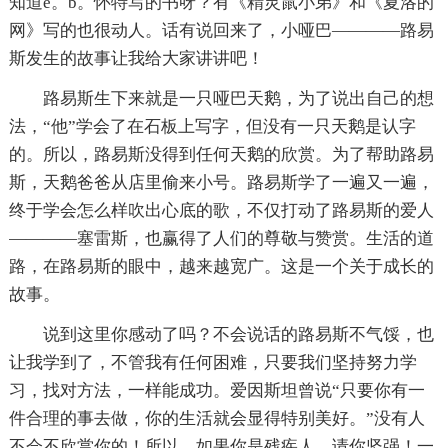
知道e。b。怀特写的书呀？有《精灵鼠小弟》和《夏洛的
网》写的也很动人。话有说回来了，小哑巴————路易
斯发生的故事让我给大家讲讲吧！
路易斯生下来就是一只哑巴天鹅，为了说出自己的想
法，“他”学会了在石板上写字，但没有一只天鹅是认字
的。所以，路易斯没得到任何天鹅的欣赏。为了帮助路易
斯，天鹅爸爸从店里偷来小号。路易斯学了一遍又一遍，
终于学会怎么样吹出心底的歌，不仅打动了路易斯的爱人
————塞雷斯，也赢得了人们的尊敬与赞赏。生活的道
路，在路易斯的眼中，越来越宽广。这是一个关于成长的
故事。
说到这里你感动了吗？不会说话的路易斯不气馁，也
让我学到了，不管我有任何困难，只要我们坚持努力学
习，找对方法，一样能成功。爱因斯坦曾说“只要你有一
件合理的事去做，你的生活就会显得特别美好。”没有人
不会不欣赏你的！所以，如果你是残疾人，请你坚强！一