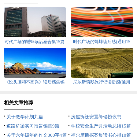
时代广场的蟋蟀读后感合集15篇
时代广场的蟋蟀读后感(通用15
篇)
《没头脑和不高兴》读后感集锦
尼尔斯骑鹅旅行记读后感(通用
15篇
15篇)
相关文章推荐
关于教学计划九篇
房屋拆迁安置补偿协议书
道路桥梁实习报告锦集9篇
学校安全生产月活动总结15篇
关于六年级年的作文300字4篇
福尔摩斯探案集读书心得10篇