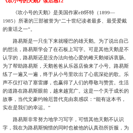
《吹小号的天鹅》读后感12
《吹小号的天鹅》是美国作家eB怀特（1899—
1985）所著的三部被誉为“二十世纪读者最多、最受爱戴
的童话之一”。
路易斯是一只生下来就哑巴的雄天鹅。为了说出自己
的想法，路易斯学会了在石板上写字。可是其他天鹅是不
认字的，路易斯还是没办法向他心爱的雌天鹅倾诉衷肠。
为了帮助路易斯，天鹅爸爸从乐器店偷来了小号。路易斯
练了一遍又一遍，终于从小号里吹出了心底深处的歌。乐
声不仅打动了塞雷娜，也赢得了人们的尊敬与赞赏。生活
的道路在路易斯眼前，越来越宽广。这是一个关于成长的
故事，当代文豪约翰厄普代克由衷感叹：“能有这本书，
实在是我们的幸运。”
路易斯非常努力地学习写字，可惜其他天鹅不认识
字，我在为路易斯惋惜的同时也被他的认真劲所折服，为