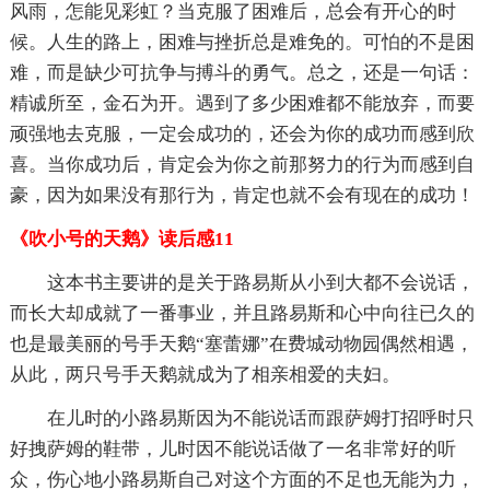
风雨，怎能见彩虹？当克服了困难后，总会有开心的时
候。人生的路上，困难与挫折总是难免的。可怕的不是困
难，而是缺少可抗争与搏斗的勇气。总之，还是一句话：
精诚所至，金石为开。遇到了多少困难都不能放弃，而要
顽强地去克服，一定会成功的，还会为你的成功而感到欣
喜。当你成功后，肯定会为你之前那努力的行为而感到自
豪，因为如果没有那行为，肯定也就不会有现在的成功！
《吹小号的天鹅》读后感11
这本书主要讲的是关于路易斯从小到大都不会说话，
而长大却成就了一番事业，并且路易斯和心中向往已久的
也是最美丽的号手天鹅“塞蕾娜”在费城动物园偶然相遇，
从此，两只号手天鹅就成为了相亲相爱的夫妇。
在儿时的小路易斯因为不能说话而跟萨姆打招呼时只
好拽萨姆的鞋带，儿时因不能说话做了一名非常好的听
众，伤心地小路易斯自己对这个方面的不足也无能为力，