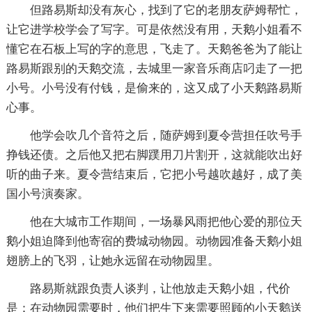
但路易斯却没有灰心，找到了它的老朋友萨姆帮忙，
让它进学校学会了写字。可是依然没有用，天鹅小姐看不
懂它在石板上写的字的意思，飞走了。天鹅爸爸为了能让
路易斯跟别的天鹅交流，去城里一家音乐商店叼走了一把
小号。小号没有付钱，是偷来的，这又成了小天鹅路易斯
心事。
他学会吹几个音符之后，随萨姆到夏令营担任吹号手
挣钱还债。之后他又把右脚蹼用刀片割开，这就能吹出好
听的曲子来。夏令营结束后，它把小号越吹越好，成了美
国小号演奏家。
他在大城市工作期间，一场暴风雨把他心爱的那位天
鹅小姐迫降到他寄宿的费城动物园。动物园准备天鹅小姐
翅膀上的飞羽，让她永远留在动物园里。
路易斯就跟负责人谈判，让他放走天鹅小姐，代价
是：在动物园需要时，他们把生下来需要照顾的小天鹅送