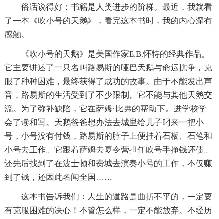
俗话说得好：书籍是人类进步的阶梯。最近，我就看
了一本《吹小号的天鹅》，看完这本书时，我的内心深有
感触。
《吹小号的天鹅》是美国作家E.B.怀特的经典作品。
它主要讲述了一只名叫路易斯的哑巴天鹅与命运抗争，克
服了种种困难，最终获得了成功的故事。由于不能发出声
音，路易斯的生活受到了不少限制。它不能与其他天鹅交
流。为了弥补缺陷，它在萨姆·比弗的帮助下。进学校学
会了读和写。天鹅爸爸想办法去城里给儿子叼来一把小
号，小号没有付钱，路易斯的脖子上便挂着石板、石笔和
小号去工作。它跟着萨姆去夏令营担任吹号手挣钱还债。
还先后找到了在波士顿和费城去演奏小号的工作，不仅赚
到了钱，还因此名闻全国……
这本书告诉我们：人生的道路是曲折不平的，一定要
有克服困难的决心！不管怎么样，一定不能放弃。不经历