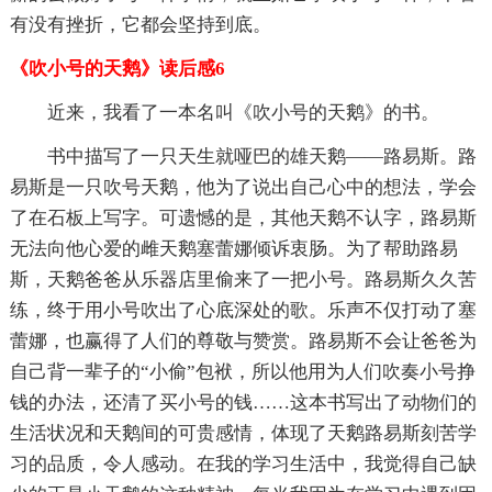
有没有挫折，它都会坚持到底。
《吹小号的天鹅》读后感6
近来，我看了一本名叫《吹小号的天鹅》的书。
书中描写了一只天生就哑巴的雄天鹅——路易斯。路
易斯是一只吹号天鹅，他为了说出自己心中的想法，学会
了在石板上写字。可遗憾的是，其他天鹅不认字，路易斯
无法向他心爱的雌天鹅塞蕾娜倾诉衷肠。为了帮助路易
斯，天鹅爸爸从乐器店里偷来了一把小号。路易斯久久苦
练，终于用小号吹出了心底深处的歌。乐声不仅打动了塞
蕾娜，也赢得了人们的尊敬与赞赏。路易斯不会让爸爸为
自己背一辈子的“小偷”包袱，所以他用为人们吹奏小号挣
钱的办法，还清了买小号的钱……这本书写出了动物们的
生活状况和天鹅间的可贵感情，体现了天鹅路易斯刻苦学
习的品质，令人感动。在我的学习生活中，我觉得自己缺