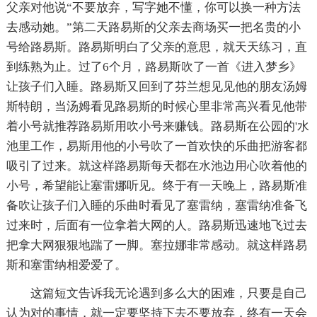
父亲对他说“不要放弃，写字她不懂，你可以换一种方法
去感动她。”第二天路易斯的父亲去商场买一把名贵的小
号给路易斯。路易斯明白了父亲的意思，就天天练习，直
到练熟为止。过了6个月，路易斯吹了一首《进入梦乡》
让孩子们入睡。路易斯又回到了芬兰想见见他的朋友汤姆
斯特朗，当汤姆看见路易斯的时候心里非常高兴看见他带
着小号就推荐路易斯用吹小号来赚钱。路易斯在公园的'水
池里工作，易斯用他的小号吹了一首欢快的乐曲把游客都
吸引了过来。就这样路易斯每天都在水池边用心吹着他的
小号，希望能让塞雷娜听见。终于有一天晚上，路易斯准
备吹让孩子们入睡的乐曲时看见了塞雷纳，塞雷纳准备飞
过来时，后面有一位拿着大网的人。路易斯迅速地飞过去
把拿大网狠狠地踹了一脚。塞拉娜非常感动。就这样路易
斯和塞雷纳相爱爱了。
这篇短文告诉我无论遇到多么大的困难，只要是自己
认为对的事情，就一定要坚持下去不要放弃，终有一天会