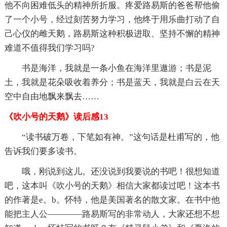
他不向困难低头的精神所折服。疼爱路易斯的爸爸帮他偷
了一个小号，经过刻苦努力学习，他终于用乐曲打动了自
己心仪的雌天鹅，路易斯这种积极进取、坚持不懈的精神
难道不值得我们学习吗?
书是海洋，我就是一条小鱼在海洋里遨游；书是泥
土，我就是花朵吸收着养分；书是蓝天，我就是白云在天
空中自由地飘来飘去……
《吹小号的天鹅》读后感13
“读书破万卷，下笔如有神。”这句话是杜甫写的，他
告诉我们要多读书。
哦，刚说到这儿。还没说到我要说的书吧！很想知道
吧，这本叫《吹小号的天鹅》相信大家都读过吧！这本书
的作著是e。b。怀特，他是美国著名的散文家。在书中他
能把主人公————路易斯写的非常动人，大家还想不想