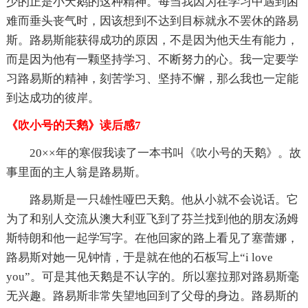
少的正是小天鹅的这种精神。每当我因为在学习中遇到困
难而垂头丧气时，因该想到不达到目标就永不罢休的路易
斯。路易斯能获得成功的原因，不是因为他天生有能力，
而是因为他有一颗坚持学习、不断努力的心。我一定要学
习路易斯的精神，刻苦学习、坚持不懈，那么我也一定能
到达成功的彼岸。
《吹小号的天鹅》读后感7
20××年的寒假我读了一本书叫《吹小号的天鹅》。故
事里面的主人翁是路易斯。
路易斯是一只雄性哑巴天鹅。他从小就不会说话。它
为了和别人交流从澳大利亚飞到了芬兰找到他的朋友汤姆
斯特朗和他一起学写字。在他回家的路上看见了塞蕾娜，
路易斯对她一见钟情，于是就在他的石板写上“i love
you”。可是其他天鹅是不认字的。所以塞拉那对路易斯毫
无兴趣。路易斯非常失望地回到了父母的身边。路易斯的