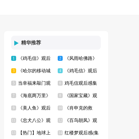
精华推荐
《鸡毛信》观后
《风雨哈佛路》
1
2
《哈尔的移动城
《鸡毛信》观后
感(合集15篇)
3
观后感7篇
4
当幸福来敲门观
鸡毛信观后感集
堡》观后感
5
感精选15篇
6
《海底两万里》
《国家宝藏》观
后感【热】
7
锦15篇
8
《美人鱼》观后
《肖申克的救
观后感
9
后感12篇
10
《忠犬八公》观
《百鸟朝凤》观
感
11
赎》观后感通用15篇
12
【热门】地球上
红楼梦观后感(集
后感(汇编15篇)
13
后感15篇
14