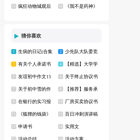
疯狂动物城观后
《我不是药神》
的星星观后感
15
锦11篇)
16
感(10篇)
观后感(15篇)
猜你喜欢
生病的日记(合集
少先队大队委竞
1
2
有关个人承诺书
【精选】大学学
15篇)
3
选演讲稿
4
友谊初中作文15
关于终止协议书
集锦6篇
5
生实习报告3篇
6
关于初中雪的作
【推荐】服务承
篇
7
锦集九篇
8
在银行的实习报
厂房买卖协议书
文300字3篇
9
诺书模板合集七篇
10
《狐狸的钱袋》
百日冲刺演讲稿
告(15篇)
11
12
申请书
实用文
读后感
13
15篇
14
活动总结
活动方案
15
16