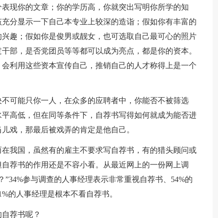
分表现你的文章；你的学历高，你就突出写明你所学的知
该充分显示一下自己本专业上较深的造诣；假如你有丰富的
的兴趣；假如你是俊男或靓女，也可选取自己最可心的照片
过干部，是否党团员等等都可以成为亮点，都是你的资本。
，会利用这些资本宣传自己，推销自己的人才称得上是一个
决不可能只你一人，在众多的应聘者中，你能否不被筛选
水平高低，但在同等条件下，自荐书写得如何就成为能否进
当儿戏，那最后被戏弄的肯定是他自己。
而在我国，虽然有的雇主不要求写自荐书，有的猎头顾问或
但自荐书的作用还是不容小看。从最近网上的一份网上调
”34%参与调查的人事经理表示非常重视自荐书、54%的
1%的人事经理是根本不看自荐书。
的自荐书呢？