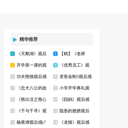
精华推荐
《天鹅湖》观后
【精】《老师
1
2
开学第一课的观
《优秀员工》观
感(6篇)
3
好》观后感
4
功夫熊猫观后感
变形金刚3观后感
后感
5
后感
6
《忠犬八公的故
小学开学典礼观
(精选15篇)
7
8
《熊出没之熊心
《囧妈》观后感
事》观后感15篇
9
后感
10
《千与千寻》观
隐形的翅膀观后
归来》观后感
11
(14篇)
12
杨善洲观后感(7
《龙猫》观后感
后感通用15篇
13
感(集锦15篇)
14