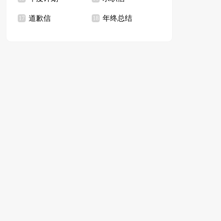
道歉信
年终总结
17
18