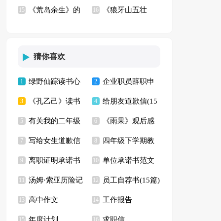
《荒岛余生》的
《狼牙山五壮
篇)
15
(汇编15篇)
16
观后感
士》观后感9篇
猜你喜欢
绿野仙踪读书心
企业职员辞职申
1
2
《孔乙己》读书
给朋友道歉信(15
得15篇
3
请书15篇
4
有关我的二年级
《雨果》观后感
心得(15篇)
5
篇)
6
写给女生道歉信
四年级下学期教
作文300字汇编10篇
7
8
离职证明承诺书
单位承诺书范文
9
学计划汇编5篇
10
汤姆·索亚历险记
员工自荐书(15篇)
11
集合5篇
12
高中作文
工作报告
读后感(集合15篇)
13
14
年度计划
求职信
15
16