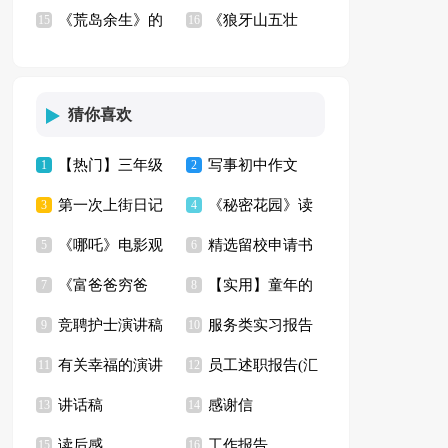
《荒岛余生》的
《狼牙山五壮
篇)
15
(汇编15篇)
16
观后感
士》观后感9篇
猜你喜欢
【热门】三年级
写事初中作文
1
2
第一次上街日记
《秘密花园》读
牡丹作文4篇
3
4
《哪吒》电影观
精选留校申请书
5
后感【精】
6
《富爸爸穷爸
【实用】童年的
后感
7
范文合集九篇
8
竞聘护士演讲稿
服务类实习报告
爸》读后感(15篇)
9
趣事五年级作文集合
10
有关幸福的演讲
员工述职报告(汇
集锦九篇
11
范文集锦5篇
12
9篇
讲话稿
感谢信
稿4篇
13
编15篇)
14
读后感
工作报告
15
16