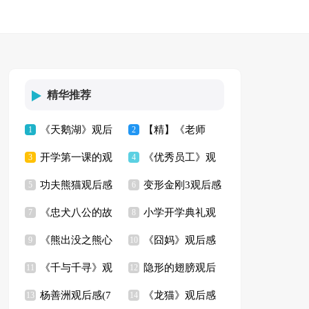
精华推荐
《天鹅湖》观后
【精】《老师
1
2
开学第一课的观
《优秀员工》观
感(6篇)
3
好》观后感
4
功夫熊猫观后感
变形金刚3观后感
后感
5
后感
6
《忠犬八公的故
小学开学典礼观
(精选15篇)
7
8
《熊出没之熊心
《囧妈》观后感
事》观后感15篇
9
后感
10
《千与千寻》观
隐形的翅膀观后
归来》观后感
11
(14篇)
12
杨善洲观后感(7
《龙猫》观后感
后感通用15篇
13
感(集锦15篇)
14