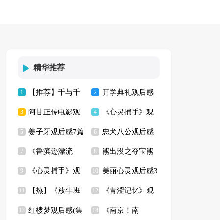
精华推荐
【推荐】千与千
开学典礼观后感
1
2
阿甘正传电影观
《心灵捕手》观
寻观后感
3
(15篇)
4
姜子牙观后感7篇
忠犬八公观后感
后感(15篇)
5
后感14篇
6
《鲁滨逊漂流
熊出没之夺宝熊
7
【荐】
8
《心灵捕手》观
美丽心灵观后感3
记》观后感8篇
9
兵观后感10篇
10
【热】《放牛班
《青涩记忆》观
后感(14篇)
11
篇
12
红楼梦观后感(集
《南京！南
的春天》观后感
13
后感
14