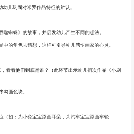
帮助幼儿巩固对米罗作品特征的辨认。
吞噬蜘蛛》的故事，并启发幼儿产生不同的想法。
作品中的角色去猜想，这样可引导幼儿感悟画家的心灵。
来，看看他们到底是谁？（此环节出示幼儿初次作品《小刷
序勾画色块。
位（如：为小兔宝宝添画耳朵，为汽车宝宝添画车轮