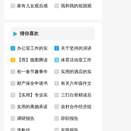
家有儿女观后感
我和我的祖国观
锦13篇)
15
京！》观后感
16
13篇
后感(通用15篇)
猜你喜欢
办公室工作的实
关于坚持的演讲
1
2
【荐】狼图腾读
体育活动室工作
习报告4篇
3
稿15篇
4
初一春节趣事作
实用的酒店的实
书心得
5
计划
6
财产保全申请书
有关六年级作文
文集合七篇
7
习报告六篇
8
【实用】专业实
三打白骨精读后
集合15篇
9
快乐的春节作文汇编
10
实用的离婚承诺
农村合作经济组
习报告汇编七篇
11
感
12
七篇
调研报告
辞职报告
书3篇
13
织调研报告
14
道歉信
实践报告
15
16