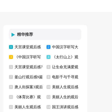
精华推荐
天宫课堂观后感
中国汉字听写大
1
2
《中国汉字听写
《太行山上》观
(15篇)
3
会观后感集合15篇
4
天宫课堂观后感7
让生命充满爱观
大会》观后感15篇
5
后感10篇
6
釜山行观后感9篇
电影千与千寻观
篇
7
后感通用15篇
8
唐人街探案3观后
美丽人生观后感
9
后感(15篇)
10
《体育比赛》观
美丽人生的观后
感9篇
11
合集15篇
12
美丽人生观后感
国王演讲观后感
后感
13
感
14