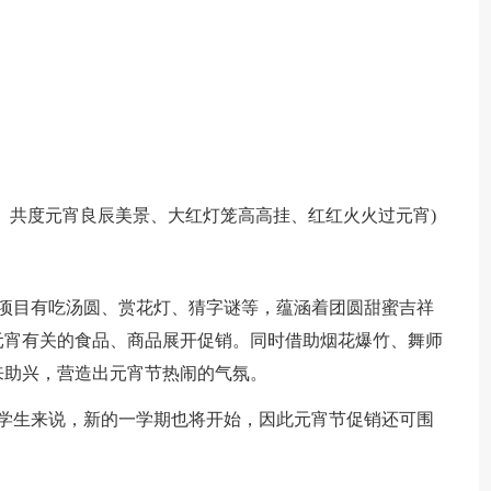
、共度元宵良辰美景、大红灯笼高高挂、红红火火过元宵)
动项目有吃汤圆、赏花灯、猜字谜等，蕴涵着团圆甜蜜吉祥
元宵有关的食品、商品展开促销。同时借助烟花爆竹、舞师
来助兴，营造出元宵节热闹的气氛。
于学生来说，新的一学期也将开始，因此元宵节促销还可围