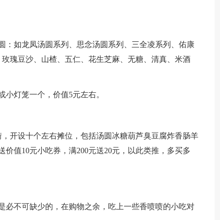
汤圆：如龙凤汤圆系列、思念汤圆系列、三全凌系列、佑康
、玫瑰豆沙、山楂、五仁、花生芝麻、无糖、清真、米酒
，或小灯笼一个，价值5元左右。
街，开设十个左右摊位，包括汤圆冰糖葫芦臭豆腐炸香肠羊
价值10元小吃券，满200元送20元，以此类推，多买多
也是必不可缺少的，在购物之余，吃上一些香喷喷的小吃对