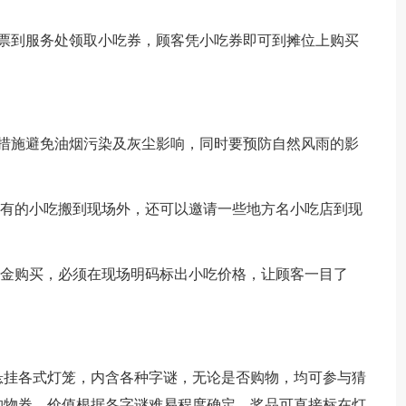
小票到服务处领取小吃券，顾客凭小吃券即可到摊位上购买
定措施避免油烟污染及灰尘影响，同时要预防自然风雨的影
经有的小吃搬到现场外，还可以邀请一些地方名小吃店到现
现金购买，必须在现场明码标出小吃价格，让顾客一目了
悬挂各式灯笼，内含各种字谜，无论是否购物，均可参与猜
购物券，价值根据各字谜难易程度确定，奖品可直接标在灯