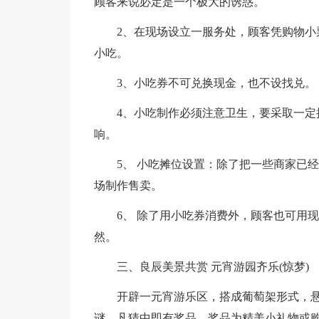
顾客来说必定是一个极大的诱惑。
2、在现场设立一服务处，顾客凭购物
小吃。
3、小吃券不可兑换现金，也不设找兑。
4、小吃制作必须注意卫生，要采取一
响。
5、 小吃摊位设置：除了把一些商家已
场制作售卖。
6、 除了用小吃券消费外，顾客也可用
然。
三、良辰美景共赏 元宵游园齐乐(惊梦)
开辟一元宵游乐区，搭成葡萄架形式，
谜，凡猜中即有奖品，奖品为精美小礼物或