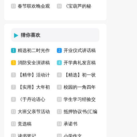
春节联欢晚会观
《宝葫芦的秘
(集合15篇)
15
15篇
16
后感汇编15篇
密》观后感【精】
猜你喜欢
精选初二时光作
开业仪式讲话稿
1
2
消防安全演讲稿
开学典礼发言稿
文集合8篇
3
4
【精华】活动计
【精选】初一状
(汇编15篇)
5
【精】
6
【实用】大年初
校园的一角四年
划模板五篇
7
物作文锦集九篇
8
《于丹论语心
学生学习经验交
一的作文集锦七篇
9
级作文十篇
10
大班父亲节活动
抵押协议书(汇编
得》读后感10篇
11
流发言稿15篇
12
竞选稿
承诺书
方案
13
15篇)
14
读书笔记
小学作文
15
16