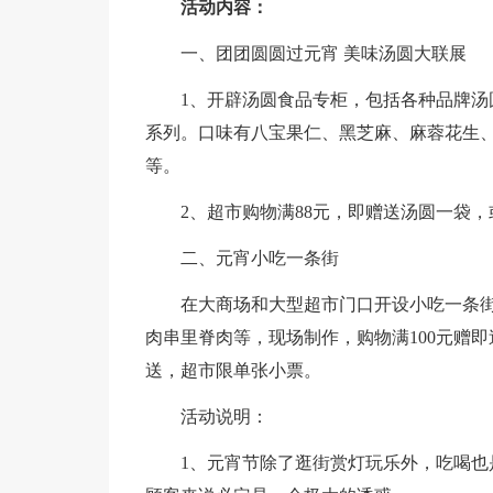
活动内容：
一、团团圆圆过元宵 美味汤圆大联展
1、开辟汤圆食品专柜，包括各种品牌
系列。口味有八宝果仁、黑芝麻、麻蓉花生
等。
2、超市购物满88元，即赠送汤圆一袋
二、元宵小吃一条街
在大商场和大型超市门口开设小吃一条
肉串里脊肉等，现场制作，购物满100元赠即送
送，超市限单张小票。
活动说明：
1、元宵节除了逛街赏灯玩乐外，吃喝