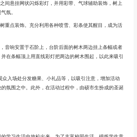
树之间悬挂网状闪烁彩灯，并用彩带、气球辅助装饰，树上
诞气氛。
诞树重点装饰。充分利用各种喷雪、彩条使其醒目，成为活
置，音响安置于石阶上，台阶后面的树木两边挂上条幅或者
。并在条幅顶上用直线彩灯把两边的树木围起，以此来吸引
在观众入场处分发糖果、小礼品等，以吸引注意，增加活动
快的氛围之中。此外，在活动过程中，由硕市生扮成的圣诞
。
碌的学习生活中放松出来。为了丰富校园生活，锻炼学生意