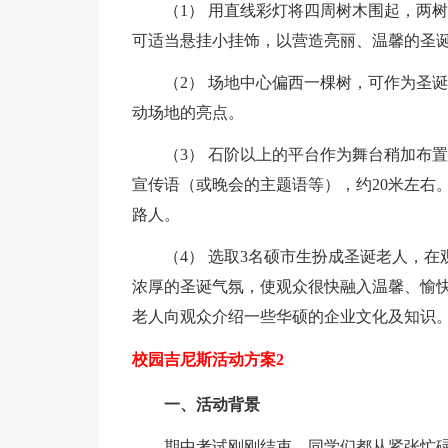
（1） 用直线彩灯将四周树木围起，两
可适当悬挂小挂饰，以营造亮丽、温馨的圣
（2） 场地中心偏西一棵树，可作为圣
动场地的亮点。
（3） 石阶以上的平台作为舞台稍加布
宣传语（或晚会的主题语等），约20米左右
路人。
（4） 选取3名硕市生扮成圣诞老人，
浓厚的圣诞气氛，使观众很快融入温馨、愉
老人向观众介绍一些华硕的企业文化及知识
校园吉尼斯活动方案2
一、活动背景
期中考试刚刚结束，同学们都从紧张忙