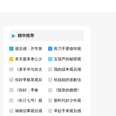
精华推荐
观后感：开学第
剪刀手爱德华观
1
2
有关最美孝心少
宝葫芦的秘密观
一课
3
后感3篇
4
《喜羊羊与灰太
我的战争观后感
年观后感
5
后感合集15篇
6
你好李焕英观后
给姐姐的道歉信
狼之开心闯龙年》观
7
8
《你好，李焕
《隐形的翅膀》
感(汇编8篇)
9
10
后感11篇
《长江七号》观
新时代好少年观
英》观后感【精】
11
观后感
12
城南旧事观后感
举起手来观后感
后感11篇
13
后感3篇
14