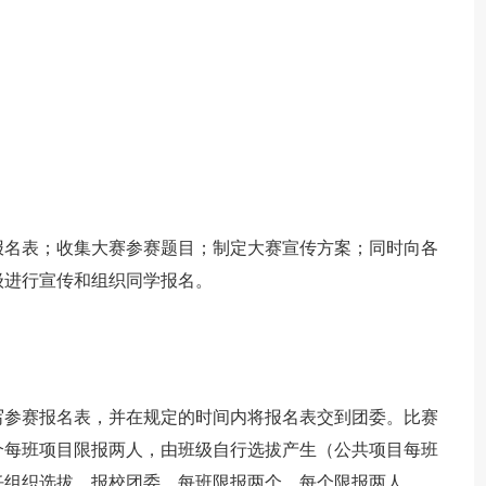
报名表；收集大赛参赛题目；制定大赛宣传方案；同时向各
级进行宣传和组织同学报名。
写参赛报名表，并在规定的时间内将报名表交到团委。比赛
个每班项目限报两人，由班级自行选拔产生（公共项目每班
任组织选拔，报校团委，每班限报两个，每个限报两人。