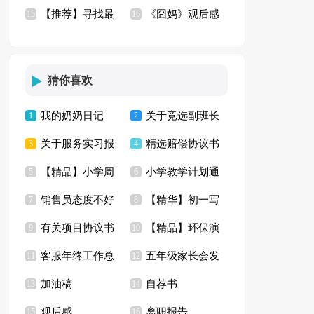
【推荐】寻找最
《囧妈》观后感
(15篇)
15
精选15篇
16
美孝心少年观后感
(合集15篇)
猜你喜欢
我的奶奶日记
关于竞选副班长
1
2
关于服务实习报
精选赔偿协议书
3
演讲稿
4
【精品】小学周
小学教学计划通
告模板汇编五篇
5
合集10篇
6
销售员态度不好
【精华】初一写
记汇总七篇
7
用15篇
8
有关项目协议书
【精品】环保演
检讨书
9
景作文集合七篇
10
客服年终工作总
五年级家长会发
模板汇总八篇
11
讲稿四篇
12
加油稿
自荐书
结(精选15篇)
13
言稿15篇
14
观后感
离职报告
15
16