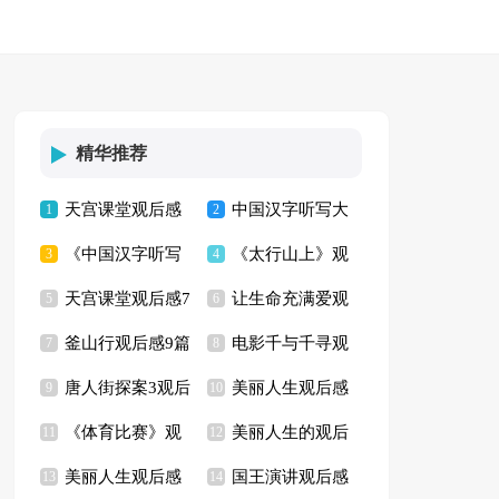
精华推荐
天宫课堂观后感
中国汉字听写大
1
2
《中国汉字听写
《太行山上》观
(15篇)
3
会观后感集合15篇
4
天宫课堂观后感7
让生命充满爱观
大会》观后感15篇
5
后感10篇
6
釜山行观后感9篇
电影千与千寻观
篇
7
后感通用15篇
8
唐人街探案3观后
美丽人生观后感
9
后感(15篇)
10
《体育比赛》观
美丽人生的观后
感9篇
11
合集15篇
12
美丽人生观后感
国王演讲观后感
后感
13
感
14