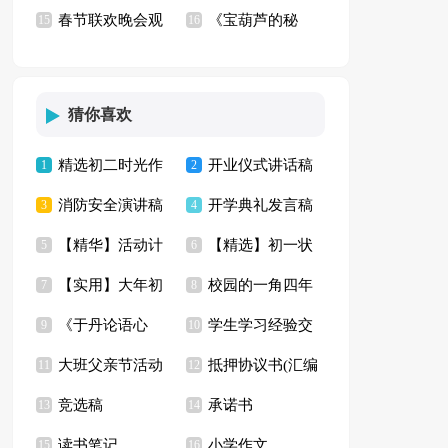
春节联欢晚会观
《宝葫芦的秘
(集合15篇)
15
15篇
16
后感汇编15篇
密》观后感【精】
猜你喜欢
精选初二时光作
开业仪式讲话稿
1
2
消防安全演讲稿
开学典礼发言稿
文集合8篇
3
4
【精华】活动计
【精选】初一状
(汇编15篇)
5
【精】
6
【实用】大年初
校园的一角四年
划模板五篇
7
物作文锦集九篇
8
《于丹论语心
学生学习经验交
一的作文集锦七篇
9
级作文十篇
10
大班父亲节活动
抵押协议书(汇编
得》读后感10篇
11
流发言稿15篇
12
竞选稿
承诺书
方案
13
15篇)
14
读书笔记
小学作文
15
16