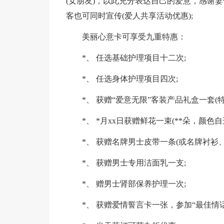
(女朋友)，以此充分表达自己的爱意，感谢妻
客也可同时宣传(爱人共享活动优惠);
美丽心意卡可享受九重特惠：
*、 任选基础护理项目十二次;
*、 任选身体护理项目四次;
*、 获赠“爱意无限”客装产品礼盒一套(特
*、 *月xx日获赠鲜花一束(**朵，颜
*、 获赠名牌男士皮带一条(或名牌衬衫、
*、 获赠男士专用洁面乳一支;
*、 赠男士肾部保养护理一次;
*、 获赠爱情誓言卡一张，参加“最佳情