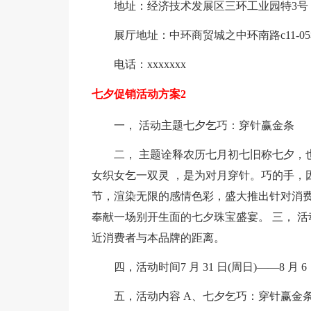
地址：经济技术发展区三环工业园特3号
展厅地址：中环商贸城之中环南路c11-05和
电话：xxxxxxx
七夕促销活动方案2
一， 活动主题七夕乞巧：穿针赢金条
二， 主题诠释农历七月初七旧称七夕，
女织女乞一双灵 ，是为对月穿针。巧的手，
节，渲染无限的感情色彩，盛大推出针对消
奉献一场别开生面的七夕珠宝盛宴。 三， 活
近消费者与本品牌的距离。
四，活动时间7 月 31 日(周日)——8 月 6
五，活动内容 A、七夕乞巧：穿针赢金