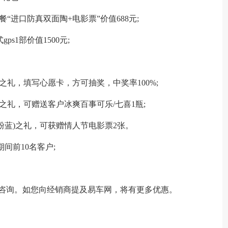
餐“进口防真双面陶+电影票”价值688元;
ps1部价值1500元;
之礼，填写心愿卡，方可抽奖，中奖率100%;
)之礼，可赠送客户冰爽百事可乐/七喜1瓶;
粉蓝)之礼，可获赠情人节电影票2张。
期间前10名客户;
商咨询。如您向经销商提及易车网，将有更多优惠。