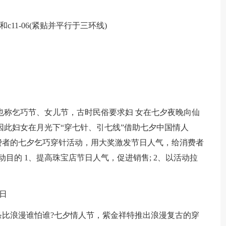
c11-06(紧贴并平行于三环线)
也称乞巧节、女儿节，古时民俗要求妇 女在七夕夜晚向仙
因此妇女在月光下“穿七针、引七线”借助七夕中国情人
费者的七夕乞巧穿针活动，用大奖激发节日人气，给消费者
动目的 1、提高珠宝店节日人气，促进销售; 2、以活动拉
 日
条比浪漫谁怕谁?七夕情人节，紫金祥特推出浪漫复古的穿