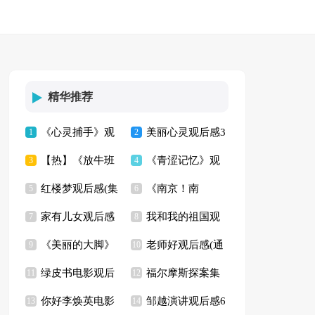
精华推荐
《心灵捕手》观
美丽心灵观后感3
1
2
【热】《放牛班
《青涩记忆》观
后感(14篇)
3
篇
4
红楼梦观后感(集
《南京！南
的春天》观后感
5
后感
6
家有儿女观后感
我和我的祖国观
锦13篇)
7
京！》观后感
8
《美丽的大脚》
老师好观后感(通
13篇
9
后感(通用15篇)
10
绿皮书电影观后
福尔摩斯探案集
观后感15篇
11
用15篇)
12
你好李焕英电影
邹越演讲观后感6
感
13
读书心得10篇
14