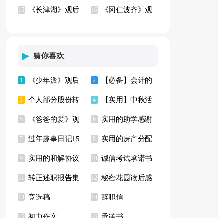
《长津湖》观后
《冈仁波齐》观
观后感
15
篇
16
感(集锦12篇)
后感6篇
猜你喜欢
《少年派》观后
【必备】会计的
1
2
个人部分股份转
【实用】中秋活
感9篇
3
实习报告4篇
4
《爸爸的爱》观
实用的助学感谢
让的协议书
5
动方案模板集锦6篇
6
过年趣事日记15
实用的房产分配
后感
7
信模板集合六篇
8
实用的和解协议
诚信考试承诺书
篇
9
协议书4篇
10
转正述职报告集
秘密花园读后感
书汇编6篇
11
范文集合9篇
12
竞选稿
辞职信
合15篇
13
【推荐】
14
初中作文
承诺书
15
16