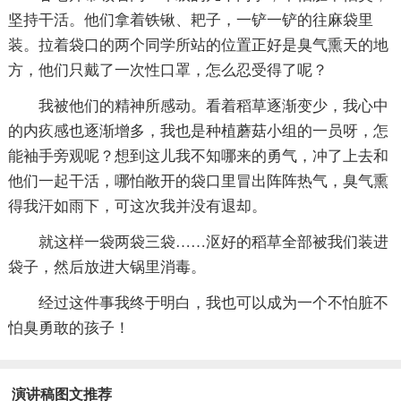
坚持干活。他们拿着铁锹、耙子，一铲一铲的往麻袋里
装。拉着袋口的两个同学所站的位置正好是臭气熏天的地
方，他们只戴了一次性口罩，怎么忍受得了呢？
我被他们的精神所感动。看着稻草逐渐变少，我心中
的内疚感也逐渐增多，我也是种植蘑菇小组的一员呀，怎
能袖手旁观呢？想到这儿我不知哪来的勇气，冲了上去和
他们一起干活，哪怕敞开的袋口里冒出阵阵热气，臭气熏
得我汗如雨下，可这次我并没有退却。
就这样一袋两袋三袋……沤好的稻草全部被我们装进
袋子，然后放进大锅里消毒。
经过这件事我终于明白，我也可以成为一个不怕脏不
怕臭勇敢的孩子！
演讲稿图文推荐