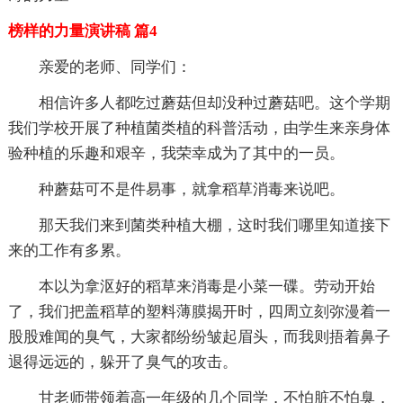
榜样的力量演讲稿 篇4
亲爱的老师、同学们：
相信许多人都吃过蘑菇但却没种过蘑菇吧。这个学期
我们学校开展了种植菌类植的科普活动，由学生来亲身体
验种植的乐趣和艰辛，我荣幸成为了其中的一员。
种蘑菇可不是件易事，就拿稻草消毒来说吧。
那天我们来到菌类种植大棚，这时我们哪里知道接下
来的工作有多累。
本以为拿沤好的稻草来消毒是小菜一碟。劳动开始
了，我们把盖稻草的塑料薄膜揭开时，四周立刻弥漫着一
股股难闻的臭气，大家都纷纷皱起眉头，而我则捂着鼻子
退得远远的，躲开了臭气的攻击。
甘老师带领着高一年级的几个同学，不怕脏不怕臭，