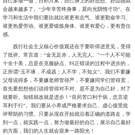
自己多做一做，日积月累，自己身上的好思想、好品德就
会越来越多了。“少年辛苦终身事，莫向光阴惰寸功”。在
学习和生活中我们要比就比谁更有志气、谁更勤奋学习、
谁更热爱劳动、谁更爱锻炼身体、谁更有爱心，更有责任
感。
践行社会主义核心价值观还在于要听得进意见，受得
了批评。常言道：“金无足赤，人无完人。”一个人不可能
十全十美，总是在克服缺点、纠正错误的过程中进步的，
正所谓“玉不琢，不成器；人不学，不知义”。我们不要嫌
父母说得多，不要嫌老师管得严，不要嫌同学们管得宽，
首先要想想他们说得管得对不对、是不是为自己好，对了
就要听。知错就改就是进步！“良药苦口利于病，忠言逆
耳利于行”。我们要从小养成严格要求自己、虚心接受批
评帮助的习惯。只要从现在开始就沿着正确的道路走，学
到一点，就实践一点，努力做最好的自己，展示自己最好
的方面，我们的人生就会迎来一路阳光！