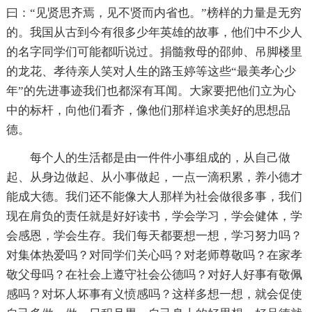
曰：“见贤思齐焉，见不贤而内省也。”榜样的力量是无穷
的。我国从古到今有很多少年英雄的故事，他们中不少人
的名字同学们可能都听说过。捐髓救母的邵帅、吊脚楼里
的龙花、孝待亲人笑对人生的路玉婷等这些“最美孝心少
年”的先进事迹我们也都深有耳闻。大家要把他们立为心
中的标杆，向他们看齐，像他们那样追求美好的思想品
德。
每个人的生活都是由一件件小事组成的，从自己做
起、从身边做起、从小事做起，一点一滴积累，养小德才
能成大德。我们还不能像大人那样为社会做很多事，我们
现在肩负的责任就是好好读书，学会学习，学会健体，学
会感恩，学会生存。我们每天都要想一想，学习努力吗？
对集体热爱吗？对同学们关心吗？对老师尊敬吗？在家孝
敬父母吗？在社会上遵守社会公德吗？对好人好事有敬佩
感吗？对坏人坏事有义愤感吗？这样多想一想，就会促使