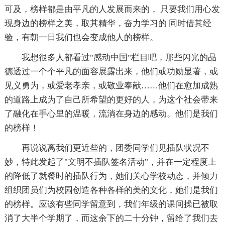
可及，榜样都是由平凡的人发展而来的， 只要我们用心发
现身边的榜样之美，取其精华，奋力学习的 同时借其经
验，有朝一日我们也会变成他人的榜样。
我想很多人都看过"感动中国"栏目吧，那些闪光的品
德透过一个个平凡的面容展露出来，他们或功勋显著，或
见义勇为，或爱老孝亲，或敬业奉献……他们在愈加成熟
的道路上成为了自己所希望的更好的人，为这个社会带来
了融化在手心里的温暖，流淌在身边的感动。他们是我们
的榜样！
再说说离我们更近些的，团委同学们见插队状况不
妙，特此发起了"文明不插队签名活动"，并在一定程度上
的降低了就餐时的插队行为，她们关心学校动态，并倾力
组织团员们为校园创造各种各样的美的文化，她们是我们
的榜样。应该有些同学留意到，我们年级的课间操已被取
消了大半个学期了，而这余下的二十分钟，留给了我们去