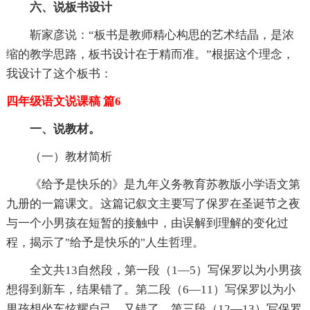
六、说板书设计
靳家彦说：“板书是教师精心构思的艺术结晶，是浓
缩的教学思路，板书设计在于精而准。”根据这个理念，
我设计了这个板书：
四年级语文说课稿 篇6
一、说教材。
（一）教材简析
《给予是快乐的》是九年义务教育苏教版小学语文第
九册的一篇课文。这篇记叙文主要写了保罗在圣诞节之夜
与一个小男孩在短暂的接触中，由误解到理解的变化过
程，揭示了"给予是快乐的"人生哲理。
全文共13自然段，第一段（1—5）写保罗以为小男孩
想得到新车，结果错了。第二段（6—11）写保罗以为小
男孩想坐车炫耀自己，又错了。第三段（12—13）写保罗