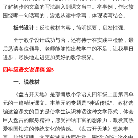
了解初步的文章的写法融入到课文当中。举事例，作比较
围绕哪一句话写的，渗透从读中学写，体现读写结合。
板书设计：
反映教材内容，简明扼要，启发性强。
至于教学设计成功与否，还有待于在实践中检验，最
后恳请各位领导、老师能够指出教学中的不足，让我早日
进步，尽快地走进更加美好的教学境界。
四年级语文说课稿 篇5
一、说教材
《盘古开天地》是部编版小学语文四年级上册第四单
元的一篇精读课文。本单元的专题是“神话传说”。教材选
编这篇课文的目的是使学生认识神话这种文学形式，体会
巨人盘古的献身精神，感受神话丰富的想象力，激发其热
爱祖国灿烂的传统文化的情感。《盘古开天地》想象丰
富，脉络清晰，文字叙述具体而生动，围绕“创造”这个中