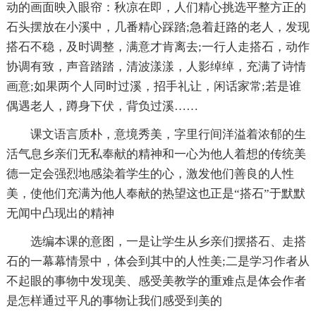
动的画面映入眼帘：秋凉在即，人们精心挑选平整方正的
石头摆放在小溪中，几番精心踩踏;急着赶路的老人，发现
搭石不稳，及时调整，满意才肯离去;一行人走搭石，动作
协调有致，声音踏踏，清波漾漾，人影绰绰，充满了诗情
画意;如果两个人同时过溪，招手礼让，闲话家常;若是谁
偶遇老人，蹲身下伏，背负过溪……
课文语言质朴，意境秀美，字里行间洋溢着浓郁的生
活气息乡亲们无私奉献的精神和一心为他人着想的传统美
德一定会强烈地感染着学生的心，激发他们善良的人性
美，使他们充满为他人奉献的热望这也正是“搭石”于默默
无闻中凸现出的精神
选编本课的意图，一是让学生从乡亲们摆搭石、走搭
石的一幕幕情景中，体会到其中的人性美;二是学习作者从
不起眼的事物中发现美、感受美教学的重难点是体会作者
是怎样通过平凡的事物让我们感受到美的