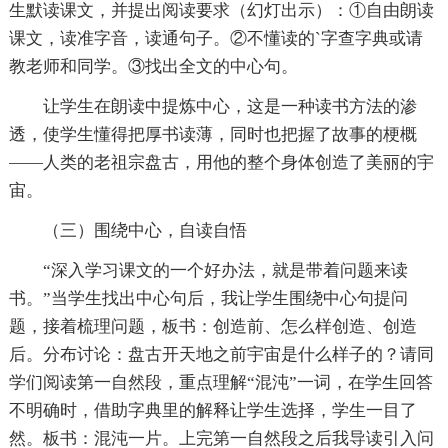
生默读课文，并提出阅读要求（幻灯出示）：①自由朗读
课文，读准字音，读通句子。②不懂读的`字查字典或请
教老师和同学。③找出全文的中心句。
让学生在朗读中提炼中心，这是一种读书方法的渗
透，使学生懂得把厚书读薄，同时也把握了故事的梗概
——人类的老祖宗盘古，用他的整个身体创造了美丽的宇
宙。
（三）围绕中心，自读自悟
“深入学习课文的一个好办法，就是带着问题来读
书。”当学生找出中心句后，我让学生围绕中心句提问
题，接着梳理问题，板书：创造前、怎么样创造、创造
后。分布讨论：盘古开天地之前宇宙是什么样子的？请同
学们阅读第一自然段，重点理解“混沌”一词，在学生回答
不明确时，借助字典里的解释让学生选择，学生一目了
然。板书：混沌一片。上完第一自然段之后我导读引入问