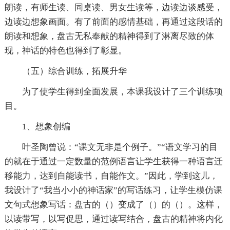
朗读，有师生读、同桌读、男女生读等，边读边谈感受，
边读边想象画面。有了前面的感情基础，再通过这段话的
朗读和想象，盘古无私奉献的精神得到了淋离尽致的体
现，神话的特色也得到了彰显。
（五）综合训练，拓展升华
为了使学生得到全面发展，本课我设计了三个训练项
目。
1、想象创编
叶圣陶曾说：“课文无非是个例子。”“语文学习的目
的就在于通过一定数量的范例语言让学生获得一种语言迁
移能力，达到自能读书，自能作文。”因此，学到这儿，
我设计了“我当小小的神话家”的写话练习，让学生模仿课
文句式想象写话：盘古的（）变成了（）的（）。这样，
以读带写，以写促思，通过读写结合，盘古的精神将内化