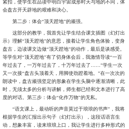
紧扣，使学生在品读中明白宇宙成形时天与地的不同，体
会盘古开天辟地的艰难和决心。
第二步：体会“顶天蹬地”的顽强。
这部分的教学，我首先让学生结合课文插图（幻灯出
示）理解“顶天蹬地”的意思，接着让学生角色体验，变身
盘古，边读课文边做“顶天蹬地”的动作，最后是谈感受。
等学生对“顶天蹬地”有了切身体会后，我激情导读“一百
年过去了，一万年过去了，十万年过去了……”学生一次
又一次接“盘古头顶着天，用脚使劲蹬着地。”在一次次的
朗读中，盘古顽强坚定的形象在学生头脑中逐渐清晰，此
时，无须太多的分析与讲解，师生都已经和文本进行了高
度的对话。第三步：体会“化作万物”的无私。
“语文课上，最动听的声音莫过于琅琅的书声”，我将
根据学生的汇报出示句子（幻灯出示），这段话语言生
动，想象丰富，读来琅琅上口，我让学生进行多种形式的