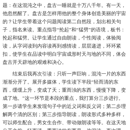
题：在这混沌之中，盘古一睡就是十万八千年。有一天，
他忽然醒了。盘古是怎样用他的整个身体创造美丽的宇宙
的？让学生带着这个问题阅读第二自然段，划出相关句
子，指名来读。重点指导“抡起”和“猛劈”的语境，板书：
抡起和猛劈。让学生通过自由朗读，个性阅读，体验阅
读，从字词读到内容读再到感情读，层层递进，环环紧
扣，使学生在品读中明白宇宙成形时天与地的不同，体会
盘古开天辟地的艰难和决心。
结束后我再次引读：只听一声巨响，混沌一片的东西
渐渐分开了。展开多媒体，学生读下半段“轻而清的东
西，缓缓上升，变成了天；重而浊的东西，慢慢下降，变
成了地。”这一环节是本段的重点，我打算分三步进行。
第一步请学生来发现句子中的近义词和反义词；第二步理
解两个清的区别；第三步指导朗读，朗读形式多种多样，
可以师生配合，男女生合作、带动做朗读等等。在这天地