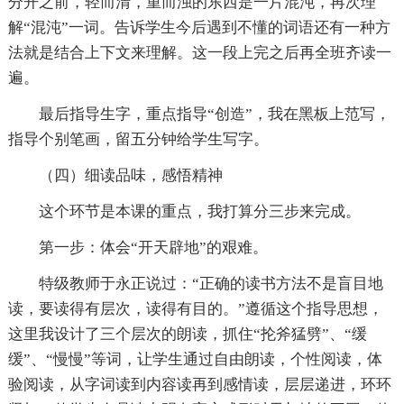
分开之前，轻而清，重而浊的东西是一片混沌，再次理
解“混沌”一词。告诉学生今后遇到不懂的词语还有一种方
法就是结合上下文来理解。这一段上完之后再全班齐读一
遍。
最后指导生字，重点指导“创造”，我在黑板上范写，
指导个别笔画，留五分钟给学生写字。
（四）细读品味，感悟精神
这个环节是本课的重点，我打算分三步来完成。
第一步：体会“开天辟地”的艰难。
特级教师于永正说过：“正确的读书方法不是盲目地
读，要读得有层次，读得有目的。”遵循这个指导思想，
这里我设计了三个层次的朗读，抓住“抡斧猛劈”、“缓
缓”、“慢慢”等词，让学生通过自由朗读，个性阅读，体
验阅读，从字词读到内容读再到感情读，层层递进，环环