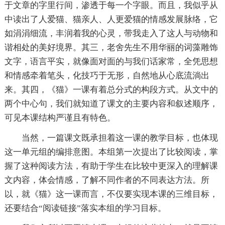
于文章的字里行间，渗透于每一个字眼。而且，我似乎从
中读出了人爱猫、猫亲人、人更爱猫的情感发展脉络，它
如涓涓细流，丰润着我的心灵，带我走入了这人与动物和
谐相处的美好境界。其三，老舍先生不用华丽的词藻雕饰
文字，语言平实，就像面对面的与我们话家常，全凭思想
和情感牵着笔头，化技巧于无形，自然地从心底流淌出
来。其四，《猫》一课有着总分式的构段方式。从文中的
两个中心句，我们就知道了课文的主要内容和叙述顺序，
可见本课结构严谨且有特色。
当然，一篇课文既承担着这一课的教学目标，也体现
这一单元组的编排意图。本组第一次提出了比较阅读，掌
握了这种阅读方法，有助于学生在比较中更深入的理解课
文内容，体会情感，了解不同作者的不同表达方法。所
以，就《猫》这一课而言，不仅要实现本课的三维目标，
还要结合“阅读链接”落实本组的学习目标。