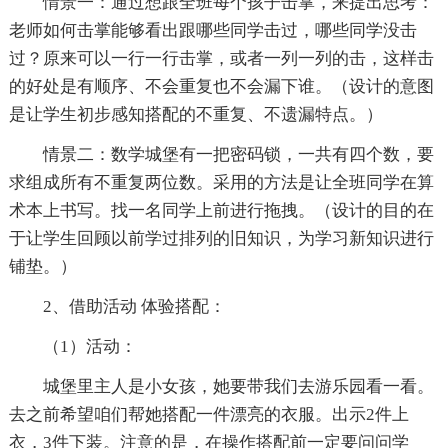
情景一：通过想跟全班每个孩子击掌，来提出思考：
老师如何击掌能够看出跟哪些同学击过，哪些同学没击
过？原来可以一行一行击掌，或者一列一列的击，这样击
的好处是有顺序、不会重复也不会漏下谁。（设计的意图
是让学生初步感知搭配的不重复、不遗漏特点。）
情景二：数学城堡有一把密码锁，一共有四个数，要
求组成所有不重复两位数。采用的方法是让全班同学在算
术本上书写。找一名同学上前进行拖拽。（设计的目的在
于让学生回顾以前学过排列的旧知识，为学习新知识进行
铺垫。）
2、借助活动 体验搭配：
（1）活动：
城堡里主人是小女孩，她要带我们去游乐园看一看。
去之前希望咱们帮她搭配一件漂亮的衣服。出示2件上
衣，3件下装。注意的是，在操作搭配前一定要问问学