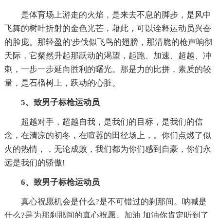
是体育场上游走的火焰，是来去不息的脚步，是风中
飞舞的树叶折射的金色光芒，藉此，可以诠释运动员兴奋
的脸庞。那轻盈的'步伐似飞鸟的翅膀，那清脆的枪声响彻
天际，它粲然升起那跃动的渴望，起跑、加速、超越、冲
刺，一步一步延向胜利的曙光。那是力的比拼，素质的较
量，是石榴树上，跃动的心脏。
5、致男子标枪运动员
超越对手，超越自我，是我们的目标，是我们的信
念，在清凉的初冬，在喧嚣的田径场上，。你们点燃了似
火的热情，，无论成败，我们都为你们感到自豪，你们永
远是我们的骄傲!
6、致男子标枪运动员
真心祝愿机会是什么?是不可错过的刹那间。呐喊是
什么?是为那刹那间的真心祝愿。加油 加油你肯定听到了