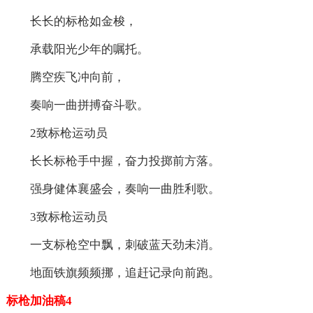
长长的标枪如金梭，
承载阳光少年的嘱托。
腾空疾飞冲向前，
奏响一曲拼搏奋斗歌。
2致标枪运动员
长长标枪手中握，奋力投掷前方落。
强身健体襄盛会，奏响一曲胜利歌。
3致标枪运动员
一支标枪空中飘，刺破蓝天劲未消。
地面铁旗频频挪，追赶记录向前跑。
标枪加油稿4