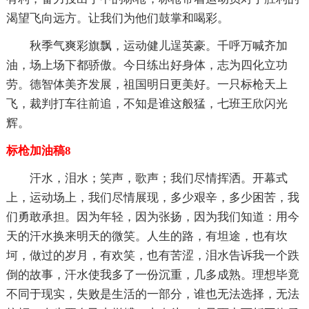
渴望飞向远方。让我们为他们鼓掌和喝彩。
秋季气爽彩旗飘，运动健儿逞英豪。千呼万喊齐加
油，场上场下都骄傲。今日练出好身体，志为四化立功
劳。德智体美齐发展，祖国明日更美好。一只标枪天上
飞，裁判打车往前追，不知是谁这般猛，七班王欣闪光
辉。
标枪加油稿8
汗水，泪水；笑声，歌声；我们尽情挥洒。开幕式
上，运动场上，我们尽情展现，多少艰辛，多少困苦，我
们勇敢承担。因为年轻，因为张扬，因为我们知道：用今
天的汗水换来明天的微笑。人生的路，有坦途，也有坎
坷，做过的岁月，有欢笑，也有苦涩，泪水告诉我一个跌
倒的故事，汗水使我多了一份沉重，几多成熟。理想毕竟
不同于现实，失败是生活的一部分，谁也无法选择，无法