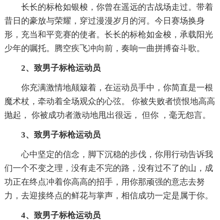
长长的标枪如银梭，你曾在遥远的古战场走过。带着
昔日的豪放与荣耀，穿过漫漫岁月的河。今日赛场换身
形，充当和平竞赛的使者。长长的标枪如金梭，承载阳光
少年的嘱托。腾空疾飞冲向前，奏响一曲拼搏奋斗歌。
2、致男子标枪运动员
你充满激情地颠簸着，在运动员手中，你简直是一根
魔术杖，牵动着全场观众的心弦。 你被失败者愤恨地高高
抛起， 你被成功者激动地甩出很远， 但你 ，毫无怨言。
3、致男子标枪运动员
心中坚定的信念，脚下沉稳的步伐，你用行动告诉我
们一个不变之理，没有走不完的路，没有过不了的山，成
功正在终点冲着你高高的招手，用你那顽强的意志去努
力，去迎接终点的鲜花与掌声，相信成功一定是属于你。
4、致男子标枪运动员