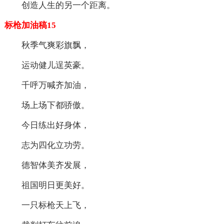
创造人生的另一个距离。
标枪加油稿15
秋季气爽彩旗飘，
运动健儿逞英豪。
千呼万喊齐加油，
场上场下都骄傲。
今日练出好身体，
志为四化立功劳。
德智体美齐发展，
祖国明日更美好。
一只标枪天上飞，