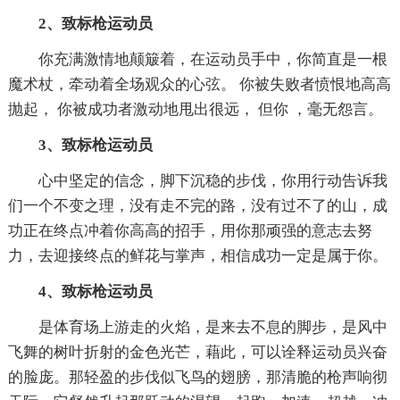
2、致标枪运动员
你充满激情地颠簸着，在运动员手中，你简直是一根
魔术杖，牵动着全场观众的心弦。 你被失败者愤恨地高高
抛起， 你被成功者激动地甩出很远， 但你 ，毫无怨言。
3、致标枪运动员
心中坚定的信念，脚下沉稳的步伐，你用行动告诉我
们一个不变之理，没有走不完的路，没有过不了的山，成
功正在终点冲着你高高的招手，用你那顽强的意志去努
力，去迎接终点的鲜花与掌声，相信成功一定是属于你。
4、致标枪运动员
是体育场上游走的火焰，是来去不息的脚步，是风中
飞舞的树叶折射的金色光芒，藉此，可以诠释运动员兴奋
的脸庞。那轻盈的步伐似飞鸟的翅膀，那清脆的枪声响彻