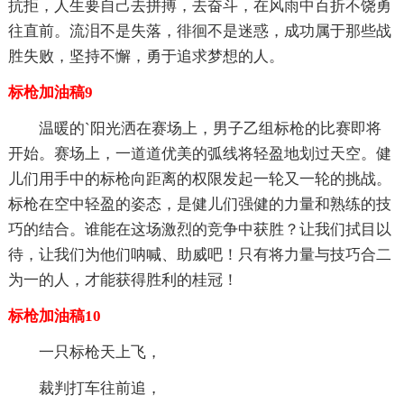
抗拒，人生要自己去拼搏，去奋斗，在风雨中百折不饶勇
往直前。流泪不是失落，徘徊不是迷惑，成功属于那些战
胜失败，坚持不懈，勇于追求梦想的人。
标枪加油稿9
温暖的`阳光洒在赛场上，男子乙组标枪的比赛即将
开始。赛场上，一道道优美的弧线将轻盈地划过天空。健
儿们用手中的标枪向距离的权限发起一轮又一轮的挑战。
标枪在空中轻盈的姿态，是健儿们强健的力量和熟练的技
巧的结合。谁能在这场激烈的竞争中获胜？让我们拭目以
待，让我们为他们呐喊、助威吧！只有将力量与技巧合二
为一的人，才能获得胜利的桂冠！
标枪加油稿10
一只标枪天上飞，
裁判打车往前追，