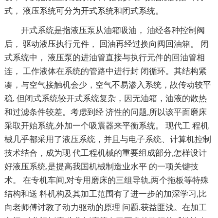
式， 液压系统可分为开式系统和闭式系统。
开式系统是指液压泵从油箱吸油， 油经各种控制阀
后， 驱动液压执行元件， 回油再经过换向阀回油箱。 闭
式系统中， 液压泵的进油管直接与执行元件的回油管相
连， 工作液体在系统的管路中进行封 闭循环。其结构紧
凑，与空气接触机会少，空气不易渗入系统，故传动较平
稳, 但闭式系统较开式系统复杂，因无油箱，油液的散热
和过滤条件较差。考虑到经 济性的问题,所以该平面磨床
采取开始系统,外加一个吸震器来平衡系统。 现代工 程机
械几乎都采用了液压系统，并且与电子系统、计算机控制
技术结合，成为现 代工程机械的重要组成部分,怎样设计
好液压系统,是提高我国机械制造业水平 的一项关键技
术。 在专机车间,对专用磨床的三组导轨,两个拖板等特殊
结构和送 料机构及其加工范围有了进一步的加深学习,比
向老师傅讨教了动力驱动的原理 问题,获益匪浅。在加工