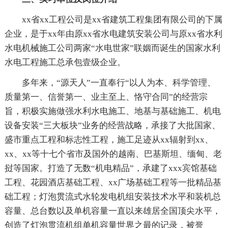
xx省xx工程公司是xx省建筑工程集团有限公司的下属
企业，是于xx年由原xx省水电建筑安装公司与原xx省水利
水电机械施工公司两家“水电世家”联姻而诞生的国家水利
水电工程施工总承包壹级企业。
多年来，“源天人”一直奉行“以人为本、科学管理、
质量第一、信誉第一、业主至上、恪守合同”的经营宗
旨，积极实施做强水利水电施工、地基与基础施工、机电
设备安装“三大板块”业务的经营战略，承接了大批国家、
盛市重点工程和标志性工程，施工足迹从xx辐射到xx、
xx、xx等十七个省市及国外的越南、巴基斯坦、缅甸、老
挝等国家。打造了无数“机电精品”，承建了xxx宾馆基础
工程、花园酒店基础工程、xx广场基础工程等一批精品基
础工程；灯泡贯流式水轮发电机组安装技术水平和装机总
容量、总台数以及单机容量一直以来雄居全国顶尖水平，
创造了灯泡贯流机组单机容量世界之最的记录，被誉