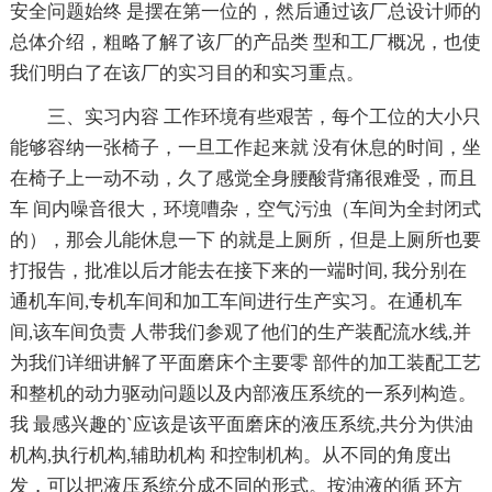
安全问题始终 是摆在第一位的，然后通过该厂总设计师的
总体介绍，粗略了解了该厂的产品类 型和工厂概况，也使
我们明白了在该厂的实习目的和实习重点。
三、实习内容 工作环境有些艰苦，每个工位的大小只
能够容纳一张椅子，一旦工作起来就 没有休息的时间，坐
在椅子上一动不动，久了感觉全身腰酸背痛很难受，而且
车 间内噪音很大，环境嘈杂，空气污浊（车间为全封闭式
的），那会儿能休息一下 的就是上厕所，但是上厕所也要
打报告，批准以后才能去在接下来的一端时间, 我分别在
通机车间,专机车间和加工车间进行生产实习。在通机车
间,该车间负责 人带我们参观了他们的生产装配流水线,并
为我们详细讲解了平面磨床个主要零 部件的加工装配工艺
和整机的动力驱动问题以及内部液压系统的一系列构造。
我 最感兴趣的`应该是该平面磨床的液压系统,共分为供油
机构,执行机构,辅助机构 和控制机构。从不同的角度出
发，可以把液压系统分成不同的形式。按油液的循 环方