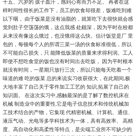
十五、六岁的 孩子血汗，感到心有而力不足。 再者在这
样时间性很长的工作下，员工的饮食却很差，饭难吃到难
以下咽， 由于饭菜是没有油脂的，就算吃下去很快就会感
觉到肚子空荡荡的饿，这点我感 处颇深，因为平时在校都
从来没有像这么饿过，也没饿得这么快。估计饭堂是厂 里
包的，每顿每个人的所谓三菜一汤的伙食标准很低，所以
不可能自己损失，只 能降低饭菜的质量来求得利润。工人
即使不想吃食堂的饭也没有时间出去吃饭， 因为平时根本
就没有时间，一星期只放行三次，所以只能每天吃着一个
味道的难 吃的饭菜 总的来说实习收获很大，在此期间,极
大地丰富了自己关于零件加工工艺的 知识,拓展了自己的
知识面。 在这次实习中,感触最深的是了解了数控机床在
机械 制造业中的重要性,它是电子信息技术和传统机械加
工技术结合的产物，它集现 代精密机械、计算机、通信、
液压气动、光电等多学科技术为一体，具有高效率、 高精
度、高自动化和高柔性等特点，是尖端工业所不可缺少的