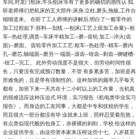
车间,对龙门刨床,牛头刨床等有了更多的确切的感性认 知,
听老师傅们把机床的五大部件:床身,立柱,磨头,拖板,工作台
细细道来。 在听了工人师傅的讲解后,明白了一般零件的
加工过程如下:胚料---划线 ---刨床(工艺上留加工余量)--粗
车--热处理,调质--车床半精加工--磨--齿轮 加工--淬火(齿
面)--磨面。 齿轮零件加工工艺:粗车--热处理--精车--磨内
孔--磨芯,轴端面--磨另一 端面--滚齿--钳齿--剃齿--铡键槽-
-钳工--完工。 此外劳动强度不是很大，但劳动时间性很
长，只要没有完成预订数量，不管 有多累多苦，加班是再
所难免的，且是带有强制性的。这种加班的频率几乎每天
都有，加班下来一天共在十二小时以上的工作量，当初真
的很难适应这种压迫式 环境，实习报告《机电类毕业实习
报告》。而身边的工友同事，大都是中专和技校的学生，
而且很大一部分都没有毕 业就来上班，照样忍受着煎熬，
有点类似现代般的包身工，赤裸裸的剥削，学校 给这样的
企业提供学生，由这些资本家来压榨这些十七、八岁甚至