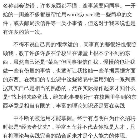
名称都会说错，许多东西都不懂，逢事就要问同事。一开
始的一周差不多都是帮忙用word或excel做一些简单的文
件，或去邮局投信件等一类小事情，但这对于我来说也是
有许多的第一次。
不得不说自己真的'很幸运的，同事真的都很好也很照
顾我，教了许多许多在学校里在课堂上根本学不到的东
西，虽然自己还是“菜鸟”但同事很信任我，慢慢的也让我
做一些有份量的事情，也逐渐让我接触一些单据票据方面
的东西。在我们的专业课中这些贸易中运用到的一系列票
据其实自己是相当的熟悉的，然在实际操作起来才知什么
是“书上得来终觉浅，绝知此事要躬行” 在校园里学到的东
西毕竟是相当有限的，丰富的理论知识还是要在实践
中不断的被运用才能掌握。终于有点明白为什么招聘
时都是“经验者优先”，学富五车并不代表你就是人才，只
有将理论与实践完美的结合起来才是个人能力的体现。