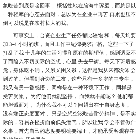
象吃苦到底是啥回事， 概括性地在脑海中琢磨，而总是以
一种轻率的心态去面对，总以为在企业中再苦 再累也压不
倒可以说是在农村长大的我。
可事实上，台资企业生产任务都比较饱 和，每天均要
加 3-4 小时的班，而且工作中纪律要求严格。这些一下子
打乱了我 十几年的生活习惯和原有的期望值，感到适应不
了而陷入不切实际的空想，心里 失去平衡。每天下班后感
觉，身体吃不消，又累又困又饿，这都是我从来都没体 会
到过的。但看到身边的工友，这些只有十多岁的中专生，
我又有另一番感悟， 同样是在一种环境下工作， 同样是
受苦受累， 为何他们就能坚持， 而我就不能呢？ 他们都
能坦诚面对， 为什么我不可以？问题出在于自身态度，
没有端正态度面对， 只是空想空谈吃苦耐劳精神，是不实
际的，容易在挫折面前低头泄气，所以让我 学会不管做什
么事，首先自己的态度要明确要端正，才能承受客观存在