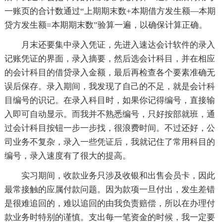
一账页的合计数通过“上期期末数+本期借方发生额—本期
贷方发生额=本期期末数”验算一遍，以确保计算正确。
月末还要集中录入凭证，先进入速达会计软件的录入
记账凭证的界面，录入摘要，然后选会计科目，并在相应
的会计科目的借贷录入金额，最后再检查各个要素准确无
误后保存。录入期间，我发现了自己的不足，就是会计科
目编号的识记。在录入科目时，如果你记得编号，直接输
入即可自动显示。而我并不熟悉编号，只好按部就班，通
过会计科目按钮一步一步找，很浪费时间。不过还好，公
司业务不复杂，录入一些凭证后，我就记住了常用科目的
编号，录入速度有了很大的提高。
实习期间，收款业务只涉及收银和出售会员卡，因此
最常接触的应属付款问题。因为款项一旦付出，发生差错
是很难追回的，难以追回的由我负责赔偿，所以在办理付
款业务时特别的谨慎。支出每一笔资金的时候，我一定要