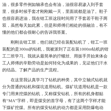
油，很多零件例如轴承也会有油，油很容易渗入到手套
里，很多时候手套才刚刚戴一天，里面就都是油了。鞋子
也很容易进油，我在钳工班这段时间用了手套若干鞋子两
双，虽然每天如此累，但是和师傅们相处的很融洽，有不
懂的他们都会很耐心的告诉我答案。
刚刚去钳工班，他们就已经在装配钻机了，钳工一班
装配的是300m的钻机，我被派到了正在装1000m钻机的钳
工二班学习。我就从最简单的拧螺丝、用扳手开始来体会
工人师傅的辛勤劳动是如何转化为成果的，见证他们汗水
的结晶。了解产品的生产流程。
在这里我认真学习了钻机的种类，其中立轴式钻机就
分为普通的钻机和煤坑道用钻机。煤矿坑道用钻机是一款
专门用来挖煤的钻机，又称煤安钻机，所有的机身都贴
有“MA”字样，即是煤安的首字母，有了这两个字样才能
下煤矿挖煤。所有的煤安钻机的动力都是采用防爆电动