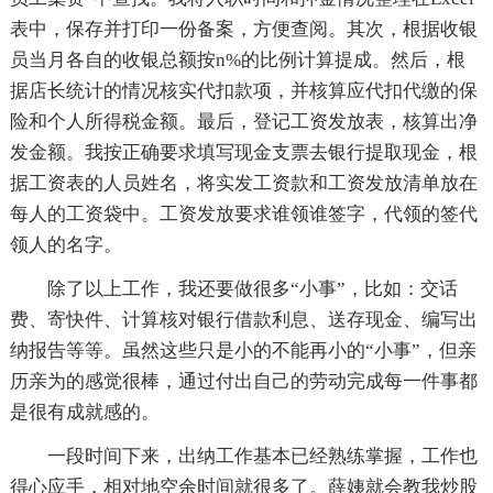
表中，保存并打印一份备案，方便查阅。其次，根据收银
员当月各自的收银总额按n%的比例计算提成。然后，根
据店长统计的情况核实代扣款项，并核算应代扣代缴的保
险和个人所得税金额。最后，登记工资发放表，核算出净
发金额。我按正确要求填写现金支票去银行提取现金，根
据工资表的人员姓名，将实发工资款和工资发放清单放在
每人的工资袋中。工资发放要求谁领谁签字，代领的签代
领人的名字。
除了以上工作，我还要做很多“小事”，比如：交话
费、寄快件、计算核对银行借款利息、送存现金、编写出
纳报告等等。虽然这些只是小的不能再小的“小事”，但亲
历亲为的感觉很棒，通过付出自己的劳动完成每一件事都
是很有成就感的。
一段时间下来，出纳工作基本已经熟练掌握，工作也
得心应手，相对地空余时间就很多了。薛姨就会教我炒股