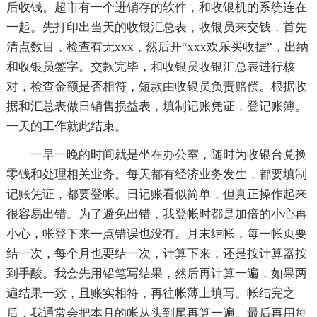
后收钱。超市有一个进销存的软件，和收银机的系统连在
一起。先打印出当天的收银汇总表，收银员来交钱，首先
清点数目，检查有无xxx，然后开“xxx欢乐买收据”，出纳
和收银员签字。交款完毕，和收银员收银汇总表进行核
对，检查金额是否相符，短款由收银员负责赔偿。根据收
据和汇总表做日销售损益表，填制记账凭证，登记账簿。
一天的工作就此结束。
一早一晚的时间就是坐在办公室，随时为收银台兑换
零钱和处理相关业务。每天都有经济业务发生，都要填制
记账凭证，都要登帐。日记账看似简单，但真正操作起来
很容易出错。为了避免出错，我登帐时都是加倍的小心再
小心，帐登下来一点错误也没有。月末结帐，每一帐页要
结一次，每个月也要结一次，计算下来，还是按计算器按
到手酸。我会先用铅笔写结果，然后再计算一遍，如果两
遍结果一致，且账实相符，再往帐薄上填写。帐结完之
后，我通常会把本月的帐从头到尾再算一遍。最后再用每