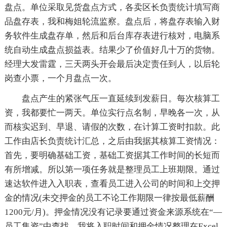
盘点。单位采取见货盘点方式，各卖区长负责统计填写商
品盘存表，我和梅姐轮流监察。盘点后，将盘存表输入财
务软件生成盘存单，然后和后台库存表进行核对，电脑系
统自动生成盘点损益表。结果少了价值好几十万的货物。
经理大发雷霆，三天两头开会最后决定责任到人，以后轮
岗查小票，一个月盘点一次。
盘点产生的紧张气压一直延续到发薪日。每次核算工
资，我都要忙一两天。单位实行点名制，早晚各一次，从
而核实迟到、早退、请假的次数，在计算工资时扣款。此
工作由店长负责统计汇总，之后由我据其核算工资情况：
首先，要明确基础工资，基础工资据其工作时间的长短而
有所增减。所以第一项任务就是整理员工上班期限。通过
速达软件进入入职表，查看员工进入公司的时间和上交押
金的情况(未交押金的员工不论工作期限一律按最低薪酬
1200元/月)。押金情况没有记录要通过资金来源系统在“—
员工集资”中查找。我将入职时间和押金情况整理在Excel