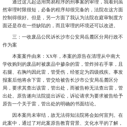
通过这几起适用简易程序的刑事案的审理，我看到虽
然审理时限很短，必备的程序却很完备的，法院在这方面
控制得很好。但是，另一方面了我认为法院在庭审制度方
面还是存在一些缺陷的，而且审理的环境还可以改进。
三：一收废品公民诉长沙市公安局岳麓区分局行政不
作为案
本案案件由来：XX年，本案的原告在清理从中南大
学收购到的废品时被废品中掺杂的雷，管炸掉右手掌，且
右腿、右胸均因此雷，管受伤，经签定为四级残疾。事发
报案后他将余下雷，管交给被告长沙市公安局岳麓区分
局，要求其查出该雷，管出处，而被告称无法查出雷，管
出处。原告遂向法院提出诉讼，诉讼请求为要求被告给予
原告一个关于雷，管出处的明确的书面结论。
因本案尚未审结，故无法得知法院将会如何宣判。在
此案中，通过了对此案原告教育背景、文化水平的了解，