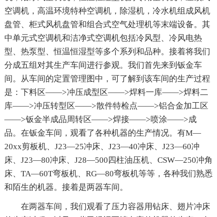
空调机，高温环境特种空调机，除湿机，冷水机组成风机
盘管、柜式风机盘管和组合式空气处理机等末端设备。其
中单元式空调机和洁净式空调机包括冷风型、冷风电热
型、热泵型、恒温恒湿型等多个系列和品种。接着将我们
分成五组对其生产车间进行参观。我们首先来到钣金车
间。从车间的定置管理图中，可了解到该车间的生产过程
是：下料区——>冲压成型区——>焊料一库——>焊料二
库——>冲压转型区——>散件特检点——>铝合金加工区
——>钣金半成品周转区——>焊接——>喷涂——>成
品。在钣金车间，观看了各种机器的生产情况。有M—
20xx剪板机、J23—25冲床、J23—40冲床、J23—60冲
床、J23—80冲床、J28—500四柱油压机、CSW—250冲角
床、TA—60T弯板机、RG—80弯板机等等，各种我们熟悉
和陌生的机器。接着是两器车间。
在两器车间，我们观看了压力容器用钻床、翅片冲床