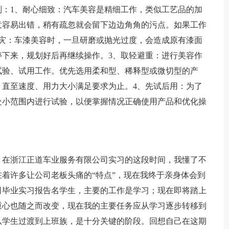
则：1、耐心细致：汽车美容是精细工作，类似工艺品的加
意容易出错，稍有疏忽就会留下边边角角的污点。如果工作
灾：车漆美容时，一旦研磨或抛光过度，会造成原有漆面
下来，规划好后再继续操作。3、取轻避重：进行美容作
试验、试用工作。优先选用柔和型、稀释型或微切型的产
直至速度、用力大小满足要求为止。4、先试后用：为了
处小范围内进行试验，以便掌握情况正确使用产品和优化操
。在浙江正道车业服务有限公司实习的这段时间，我懂了不
着许多让公司老板头痛的“特点”，现在我终于亲身体会到
公司毕业实习报告名学生，主要的工作是学习；现在即将踏上
重心也随之而改变，现在我的主要任务应从学习逐步转移到
从学生过渡到上班族，是十分关键的阶段。回想自己在这期