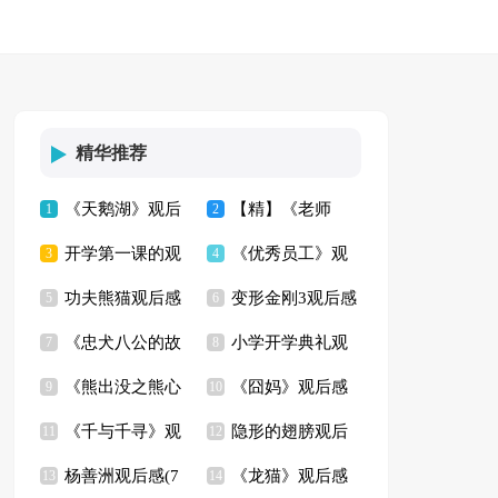
精华推荐
《天鹅湖》观后
【精】《老师
1
2
开学第一课的观
《优秀员工》观
感(6篇)
3
好》观后感
4
功夫熊猫观后感
变形金刚3观后感
后感
5
后感
6
《忠犬八公的故
小学开学典礼观
(精选15篇)
7
8
《熊出没之熊心
《囧妈》观后感
事》观后感15篇
9
后感
10
《千与千寻》观
隐形的翅膀观后
归来》观后感
11
(14篇)
12
杨善洲观后感(7
《龙猫》观后感
后感通用15篇
13
感(集锦15篇)
14