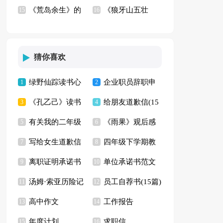
《荒岛余生》的
《狼牙山五壮
篇)
15
(汇编15篇)
16
观后感
士》观后感9篇
猜你喜欢
绿野仙踪读书心
企业职员辞职申
1
2
《孔乙己》读书
给朋友道歉信(15
得15篇
3
请书15篇
4
有关我的二年级
《雨果》观后感
心得(15篇)
5
篇)
6
写给女生道歉信
四年级下学期教
作文300字汇编10篇
7
8
离职证明承诺书
单位承诺书范文
9
学计划汇编5篇
10
汤姆·索亚历险记
员工自荐书(15篇)
11
集合5篇
12
高中作文
工作报告
读后感(集合15篇)
13
14
年度计划
求职信
15
16