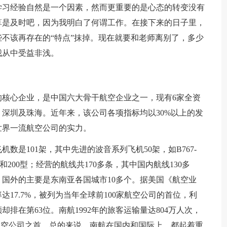
学习经验自然是一个因素，然而更重要的是心态的转变没有
算是及时吧，因为我明白了何谓工作。在接下来的日子里，
不该再存在的“特点”抹掉。现在就要和老师离别了，多少
我从中受益非浅。
的核心企业，是中国六大骨干航空企业之一，现有6家全资
深圳及珠海。近年来，该公司各项指标均以30%以上的发
世界一流航空公司的实力。
数是101架，其中先进的波音系列飞机50架，如B767-
300型和200型；经营的航线共170多条，其中国内航线130多
，国外的主要是东南亚各国城市10多个。据美国《航空业
达17.7%，被列为当年全球前100家航空公司的首位，利
却排在第63位。南航1992年的旅客运输量达804万人次，
航空公司之首。总的来说，南航在国内和国际上，都起着重