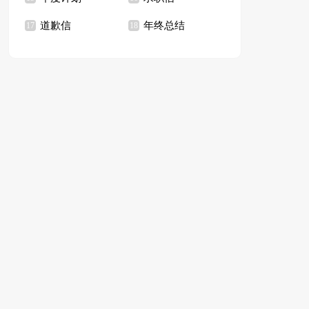
道歉信
年终总结
17
18