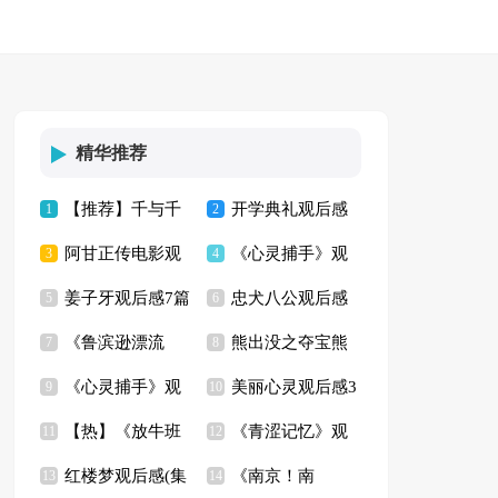
精华推荐
【推荐】千与千
开学典礼观后感
1
2
阿甘正传电影观
《心灵捕手》观
寻观后感
3
(15篇)
4
姜子牙观后感7篇
忠犬八公观后感
后感(15篇)
5
后感14篇
6
《鲁滨逊漂流
熊出没之夺宝熊
7
【荐】
8
《心灵捕手》观
美丽心灵观后感3
记》观后感8篇
9
兵观后感10篇
10
【热】《放牛班
《青涩记忆》观
后感(14篇)
11
篇
12
红楼梦观后感(集
《南京！南
的春天》观后感
13
后感
14