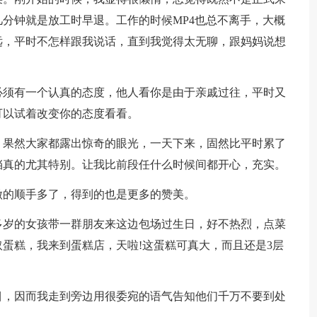
分钟就是放工时早退。工作的时候MP4也总不离手，大概
远，平时不怎样跟我说话，直到我觉得太无聊，跟妈妈说想
必须有一个认真的态度，他人看你是由于亲戚过往，平时又
可以试着改变你的态度看看。
，果然大家都露出惊奇的眼光，一天下来，固然比平时累了
挡真的尤其特别。让我比前段任什么时候间都开心，充实。
做的顺手多了，得到的也是更多的赞美。
多岁的女孩带一群朋友来这边包场过生日，好不热烈，点菜
蛋糕，我来到蛋糕店，天啦!这蛋糕可真大，而且还是3层
目，因而我走到旁边用很委宛的语气告知他们千万不要到处