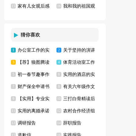
家有儿女观后感
我和我的祖国观
锦13篇)
15
京！》观后感
16
13篇
后感(通用15篇)
猜你喜欢
办公室工作的实
关于坚持的演讲
1
2
【荐】狼图腾读
体育活动室工作
习报告4篇
3
稿15篇
4
初一春节趣事作
实用的酒店的实
书心得
5
计划
6
财产保全申请书
有关六年级作文
文集合七篇
7
习报告六篇
8
【实用】专业实
三打白骨精读后
集合15篇
9
快乐的春节作文汇编
10
实用的离婚承诺
农村合作经济组
习报告汇编七篇
11
感
12
七篇
调研报告
辞职报告
书3篇
13
织调研报告
14
道歉信
实践报告
15
16