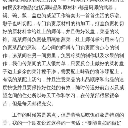
何摆设和物品(包括调味品和原材料)都是厨师的武器，
锅、碗、瓢、盘也为威望工作编奏出一首首生活的乐谱。
墩子也叫切配，专门负责原材料的精加工，打盒负责将切
好的原材料拿给灶上的师傅，并且做好装盘，菜品的装
饰。蒸菜师傅负责使用蒸箱蒸菜，灶上师傅掌勺用来专门
负责菜品的烹制，点心间的师傅专门负责面食点心的制
作，凉菜间在另一间房里，负责冷菜的制作以及水果的制
作，我们传菜间的工人很简单，只要反台上做好的菜将盘
子边上多余的菜汁擦干净，需要配上味碟的将味碟配上，
有汤的菜配上汤勺，并且注意菜品的出品顺序和出品的速
度快慢并且要保持好住处的有效，随时传递好前台以及威
望之间的住处所以每天工作和学习，在传菜部很累很辛
苦，但是每天都很充实。
工作的时候累是累点，但是劳动后吃饭好象是特别的
香，我的一个朋友说过这样的一句话：“要能自如的做好