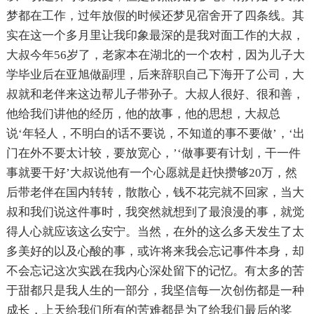
梦都在工作，过年放假的时候还梦见宿舍开了四条线。其
实在这一个多月里让我印象最深的是我对面工作的大叔，
大叔今年56岁了，老家本在湖北的一个农村，因为儿子大
学毕业后在亚旭做副理，后来辞职自己下海开了公司，大
叔就和老伴来这边帮儿子带孙子。大叔人很好、很和善，
他给我们讲他的经历，他的故事，他的思想，大叔总
说‘年轻人，不明白的话不要说，不知道的事不要做’，‘出
门在外不要太计较，要放宽心，’‘做事要有计划，干一件
事就要干好’大叔说他有一个心愿就是赶快攒够20万，然
后带老伴在国内转转，散散心，钱不花完就不回家，当大
叔和我们说这件事时，我突然就想到了最浪漫的事，就觉
得人心就应该这么安宁。当然，在外的这么多天发生了太
多美好的以及心酸的事，或许将来我会忘记事件本身，却
不会忘记这次实践在我内心深处留下的记忆。有太多的苦
于甜都只是我人生的一部分，我坚信每一次创伤都是一种
成长，上天给我们所有的苦难都是为了给我们最后的奖