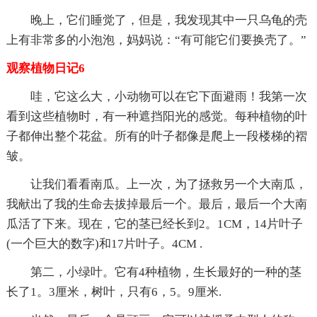
晚上，它们睡觉了，但是，我发现其中一只乌龟的壳
上有非常多的小泡泡，妈妈说：“有可能它们要换壳了。”
观察植物日记6
哇，它这么大，小动物可以在它下面避雨！我第一次
看到这些植物时，有一种遮挡阳光的感觉。每种植物的叶
子都伸出整个花盆。所有的叶子都像是爬上一段楼梯的褶
皱。
让我们看看南瓜。上一次，为了拯救另一个大南瓜，
我献出了我的生命去拔掉最后一个。最后，最后一个大南
瓜活了下来。现在，它的茎已经长到2。1CM，14片叶子
(一个巨大的数字)和17片叶子。4CM .
第二，小绿叶。它有4种植物，生长最好的一种的茎
长了1。3厘米，树叶，只有6，5。9厘米.