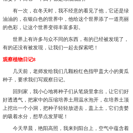
有一次，在冬天时，我不经意的看见了他，它还是绿
油油的，在银白色的世界中，他给这个世界添了一道亮丽
的色彩，让这个世界变得丰富多彩。
世界上有许多与众不同的东西，有的已经被发现了，
有的还没有被发现，让我们一起去探索吧！
观察植物日记8
几天前，老师发给我们几颗粉红色指甲盖大小的黄瓜
种子，要求我们写观察日记。
回到家，我小心地将种子们从笔袋里拿出，让它们好
好透透气，把家中的压缩培养土用温水泡开，在培养土顶
上挖出一个小洞，把种子轻轻放进去，盖上土，它们贪婪
的吸着水分，想早点发芽呢！
今天早晨，艳阳高照，我来到阳台上，空气中蕴含着