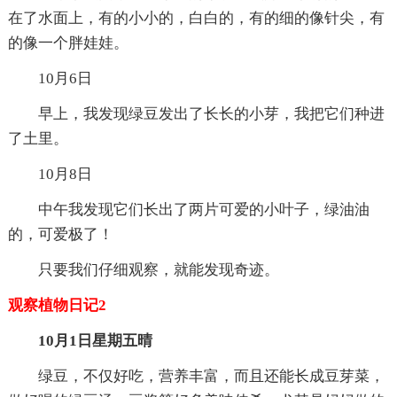
在了水面上，有的小小的，白白的，有的细的像针尖，有
的像一个胖娃娃。
10月6日
早上，我发现绿豆发出了长长的小芽，我把它们种进
了土里。
10月8日
中午我发现它们长出了两片可爱的小叶子，绿油油
的，可爱极了！
只要我们仔细观察，就能发现奇迹。
观察植物日记2
10月1日星期五晴
绿豆，不仅好吃，营养丰富，而且还能长成豆芽菜，