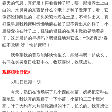
春天的气息，真舒服！再看看种子吧，咦，那培养土上白
白的、水灵灵的东西是什么？哦！是种子发芽了，看，它
像还没睡醒似的，把头紧紧地埋在土里，不肯伸出来，真
好像早晨我赖床时懒懒地躲在被子里不肯出来的样子，小
脑袋耷拉在叶子上，轻轻的轻轻的在风中微微晃动着身
子，这是晨起的早操吗？我轻轻地对它说：“你还真是‘春
眠不觉晓’呀！快起床吧！”
我希望我的黄瓜能够快快生长，能够与我一起成长，
共同在炎炎夏日收获丰收，收获喜悦，收获成功。
观察植物日记9
5月3日星期一阴
今天，奶奶在市场买了几个西红柿苗，奶奶把它种在
菜地里，我认真的观察了一下小苗，小苗约二三十厘米
高，叶子大约有六片碧绿碧绿的叶子，长长的。我真想让