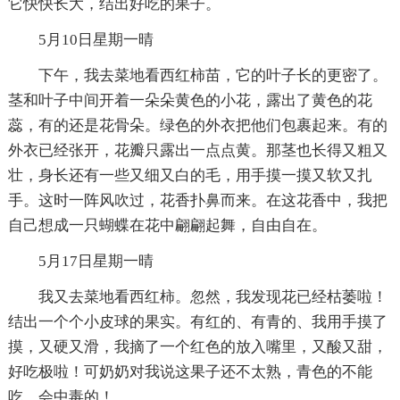
它快快长大，结出好吃的果子。
5月10日星期一晴
下午，我去菜地看西红柿苗，它的叶子长的更密了。
茎和叶子中间开着一朵朵黄色的小花，露出了黄色的花
蕊，有的还是花骨朵。绿色的外衣把他们包裹起来。有的
外衣已经张开，花瓣只露出一点点黄。那茎也长得又粗又
壮，身长还有一些又细又白的毛，用手摸一摸又软又扎
手。这时一阵风吹过，花香扑鼻而来。在这花香中，我把
自己想成一只蝴蝶在花中翩翩起舞，自由自在。
5月17日星期一晴
我又去菜地看西红柿。忽然，我发现花已经枯萎啦！
结出一个个小皮球的果实。有红的、有青的、我用手摸了
摸，又硬又滑，我摘了一个红色的放入嘴里，又酸又甜，
好吃极啦！可奶奶对我说这果子还不太熟，青色的不能
吃，会中毒的！