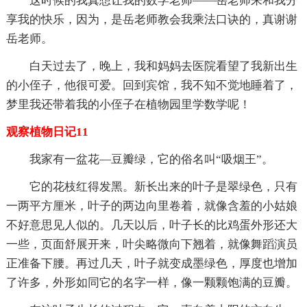
这时候的我真想让我的数学老师——岳老师来和我分
享我的快乐，因为，是岳老师教会我乘法口诀的，真谢谢
岳老师。
白天过去了，晚上，我和妈妈去医院看望了我新出生
的小侄子，他很可爱。回到宾馆，我不知不觉地睡着了，
梦里我还带着我的小侄子在植物园里学数学呢！
观察植物日记11
我家有一盆花—豆瓣绿，它的俗名叫“吸烟王”。
它的花枝红得发黑。新长出来的叶子是翠绿色，只有
一两平方厘米，叶子的两边向里卷着，就像含羞的小姑娘
不好意思见人似的。几天以后，叶子长的比鸡蛋外形还大
一些，页面舒展开来，叶尖略微向下翘着，就像舞蹈演员
正准备下腰。再过几天，叶子就变成墨绿色，厚度也增加
了许多，外形如同它的名字一样，像一颗颗饱满的豆瓣。