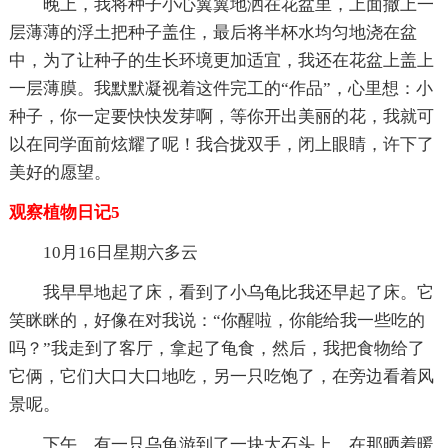
晚上，我将种子小心翼翼地洒在花盆里，上面撒上一
层薄薄的浮土把种子盖住，最后将半杯水均匀地浇在盆
中，为了让种子的生长环境更加适宜，我还在花盆上盖上
一层薄膜。我默默凝视着这件完工的“作品”，心里想：小
种子，你一定要快快发芽啊，等你开出美丽的花，我就可
以在同学面前炫耀了呢！我合拢双手，闭上眼睛，许下了
美好的愿望。
观察植物日记5
10月16日星期六多云
我早早地起了床，看到了小乌龟比我还早起了床。它
笑眯眯的，好像在对我说：“你醒啦，你能给我一些吃的
吗？”我走到了客厅，拿起了龟食，然后，我把食物给了
它俩，它们大口大口地吃，另一只吃饱了，在旁边看着风
景呢。
下午，有一只乌龟游到了一块大石头上，在那晒着暖