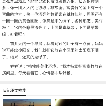
是在水里最底下那部分还长着淡蓝色的根。它的根特别
多，像一团大大的毛绒球，非常密。富贵竹的茎上有一个
弯曲的地方，像一位漂亮的舞蹈家在跳舞似的，周围还有
一圈一圈的黄色圆圈，像舞起来的绸子，各种形态，美丽
极了。它的色彩最漂亮了，上面是青草绿，下面是苹果
绿，好看吧？
前几天的一个早晨，我看到它的叶子有一点黄，妈妈
说可能缺少阳光，我们就把它放在小区里的太阳底下晒
了。结果，还真的返绿了。
妈妈说：“植物能美化环境。”我才特意把富贵竹放在
房间里。每天看着它，心情都非常舒畅。
日记图文推荐