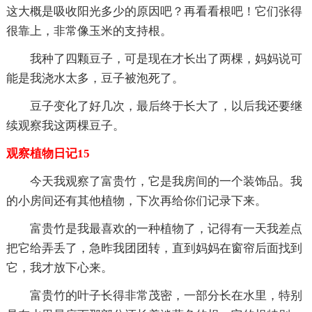
这大概是吸收阳光多少的原因吧？再看看根吧！它们张得
很靠上，非常像玉米的支持根。
我种了四颗豆子，可是现在才长出了两棵，妈妈说可
能是我浇水太多，豆子被泡死了。
豆子变化了好几次，最后终于长大了，以后我还要继
续观察我这两棵豆子。
观察植物日记15
今天我观察了富贵竹，它是我房间的一个装饰品。我
的小房间还有其他植物，下次再给你们记录下来。
富贵竹是我最喜欢的一种植物了，记得有一天我差点
把它给弄丢了，急昨我团团转，直到妈妈在窗帘后面找到
它，我才放下心来。
富贵竹的叶子长得非常茂密，一部分长在水里，特别