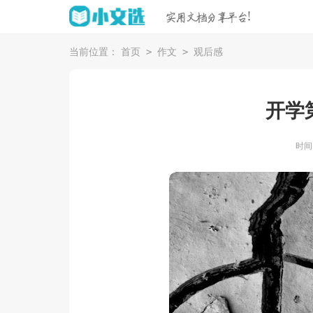
>
>
当前位置：
首页
作文
观后感
开学
时间：2