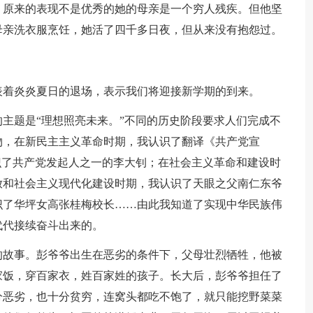
，原来的表现不是优秀的她的母亲是一个穷人残疾。但他坚
母亲洗衣服烹饪，她活了四千多日夜，但从来没有抱怨过。
代表着炎炎夏日的退场，表示我们将迎接新学期的到来。
主题是“理想照亮未来。”不同的历史阶段要求人们完成不
物，在新民主主义革命时期，我认识了翻译《共产党宣
识了共产党发起人之一的李大钊；在社会主义革命和建设时
放和社会主义现代化建设时期，我认识了天眼之父南仁东爷
识了华坪女高张桂梅校长……由此我知道了实现中华民族伟
代代接续奋斗出来的。
的故事。彭爷爷出生在恶劣的条件下，父母壮烈牺牲，他被
家饭，穿百家衣，姓百家姓的孩子。长大后，彭爷爷担任了
分恶劣，也十分贫穷，连窝头都吃不饱了，就只能挖野菜菜