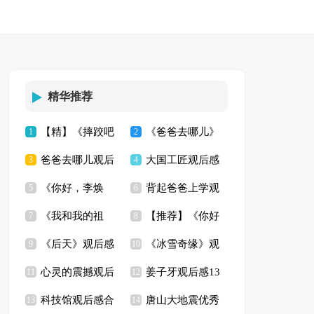
精华推荐
【精】《摔跤吧
《爸爸去哪儿》
1
2
爸爸去哪儿观后
大国工匠观后感
爸爸》观后感
3
观后感通用15篇
4
《你好，李焕
背起爸爸上学观
感合集15篇
5
【精】
6
《我和我的祖
【推荐】《你好
英》观后感汇编15篇
7
后感集合15篇
8
《后天》观后感
《冰雪奇缘》观
国》观后感(集合15
9
李焕英》观后感
10
心灵的震撼观后
姜子牙观后感13
(合集15篇)
11
后感合集15篇
12
篇)
科技馆观后感合
唐山大地震优秀
感
13
篇
14