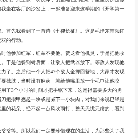
的我坐在客厅的沙发上，一起准备迎来这学期的《开学第一
我。首先我看到了一首诗《七律长征》。这是毛泽东带领红
无双的行动。
当时他参加红军，红军不要他。贺龙看他机灵，于是把他收
人。于是他躲到树后面，让敌人把武器放下。等敌人发现他
之力了。之后他一个人把47个敌人全押回营地，大家才发现
军要截肢，当时没有麻药，就给他嘴里放一个毛巾让他咬
用了3个小时的时间才把手锯下来，这是得需要多大的勇
指刀把指甲翘起一块或是减下一小块肉，对我们来说已经是
室里的花朵，经不起一点风吹雨打，整天无忧无虑的，看到
。
老爷爷等。所以我们一定要珍惜现在的生活，为那些为了我