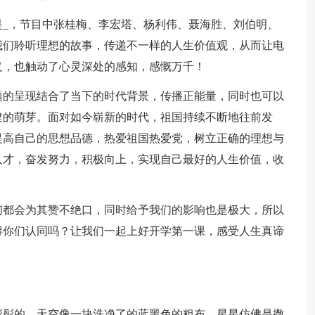
题是_，节目中张桂梅、李宏塔、杨利伟、聂海胜、刘伯明、
我们聆听理想的故事，传递不一样的人生价值观，从而让电
义，也触动了心灵深处的感知，感慨万千！
主题的呈现结合了当下的时代背景，传播正能量，同时也可以
建的萌芽。面对如今崭新的时代，祖国持续不断地往前发
提高自己的思想品德，热爱祖国热爱党，树立正确的理想与
人才，奋发努力，积极向上，实现自己最好的人生价值，收
们都会为其赞不绝口，同时给予我们的影响也是极大，所以
得你们认同吗？让我们一起上好开学第一课，感受人生真谛
彤彤的。天空像一块洗净了的蓝黑色的粗布，星星仿佛是撒