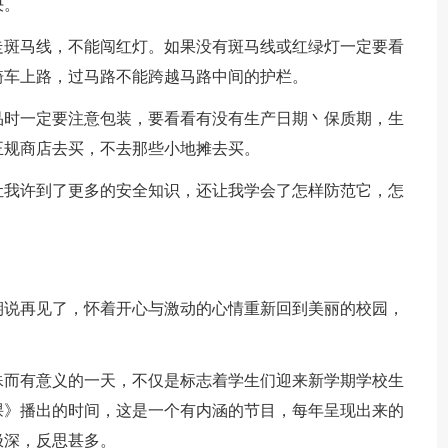
决。
走斑马线，不能闯红灯。如果没有斑马线或红绿灯一定要看
骑车上路，过马路不能跨越马路中间的护栏。
品时一定要注意包装，要看看有没有生产日期丶保质期，生
正规商店去买，不去那些小地摊去买。
让我许到了更多的安全知识，还让我学会了怎样防范它，怎
期说再见了，怀着开心与激动的心情重新回到美丽的校园，
殊而有意义的一天，不仅是标志着学生们迎来新学期学校生
课》播出的时间，这是一个有内涵的节目，每年呈现出来的
极深，反思甚多。