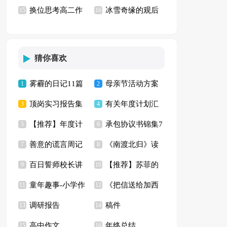
换位思考高二作
冰雪奇缘的观后
集15篇
15
观后感
16
文
感
猜你喜欢
雾霾的日记11篇
母亲节活动方案
1
2
顶岗实习报告集
有关年度计划汇
3
(集锦15篇)
4
【推荐】年度计
承包协议书锦集7
锦15篇
5
总九篇
6
善意的谎言周记
《南渡北归》读
划汇编八篇
7
篇
8
百日誓师校长讲
【推荐】苏菲的
9
书笔记
10
童年趣事-小学作
《把信送给加西
话稿
11
世界读后感
12
调研报告
稿件
文
13
亚》读后感(合集15
14
高中作文
年终总结
15
16
篇)