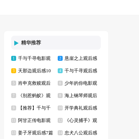
精华推荐
千与千寻电影观
悬崖之上观后感
1
2
天那边观后感10
千与千寻观后感
后感9篇
3
13篇
4
肖申克救赎观后
少年的你电影观
篇
5
【荐】
6
《别惹蚂蚁》观
海上钢琴师观后
感(15篇)
7
后感
8
【推荐】千与千
开学典礼观后感
后感9篇
9
感【荐】
10
阿甘正传电影观
《心灵捕手》观
寻观后感
11
(15篇)
12
姜子牙观后感7篇
忠犬八公观后感
后感(15篇)
13
后感14篇
14