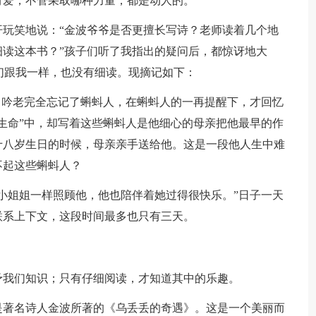
有爱，不管采取哪种力量，都是动人的。
玩笑地说：“金波爷爷是否更擅长写诗？老师读着几个地
读这本书？”孩子们听了我指出的疑问后，都惊讶地大
灵们跟我一样，也没有细读。现摘记如下：
了吟老完全忘记了蝌蚪人，在蝌蚪人的一再提醒下，才回忆
生命”中，却写着这些蝌蚪人是他细心的母亲把他最早的作
十八岁生日的时候，母亲亲手送给他。这是一段他人生中难
不起这些蝌蚪人？
小姐姐一样照顾他，他也陪伴着她过得很快乐。”日子一天
联系上下文，这段时间最多也只有三天。
予我们知识；只有仔细阅读，才知道其中的乐趣。
是著名诗人金波所著的《乌丢丢的奇遇》。这是一个美丽而