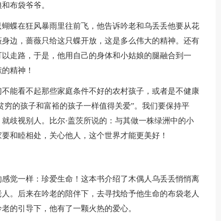
娘和布袋爷爷。
只蝴蝶在狂风暴雨里往前飞，他告诉吟老和乌丢丢他要从花
薇身边，蔷薇只给这只蝶开放，这是多么伟大的精神。还有
可以走路，于是，他用自己的身体和小姑娘的腿融合到一
献的精神！
们不能看不起那些家庭条件不好的农村孩子，或者是不健康
“贫穷的孩子和富裕的孩子一样值得关爱”。我们要保持平
就歧视别人。比尔·盖茨所说的：与其做一株绿洲中的小
家要和睦相处，关心他人，这个世界才能更美好！
的感觉一样：珍爱生命！这本书介绍了木偶人乌丢丢悄悄离
老人。后来在吟老的陪伴下，去寻找给予他生命的布袋老人
吟老的引导下，他有了一颗火热的爱心。