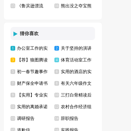
《鲁滨逊漂流
熊出没之夺宝熊
15
【荐】
16
记》观后感8篇
兵观后感10篇
猜你喜欢
办公室工作的实
关于坚持的演讲
1
2
【荐】狼图腾读
体育活动室工作
习报告4篇
3
稿15篇
4
初一春节趣事作
实用的酒店的实
书心得
5
计划
6
财产保全申请书
有关六年级作文
文集合七篇
7
习报告六篇
8
【实用】专业实
三打白骨精读后
集合15篇
9
快乐的春节作文汇编
10
实用的离婚承诺
农村合作经济组
习报告汇编七篇
11
感
12
七篇
调研报告
辞职报告
书3篇
13
织调研报告
14
道歉信
实践报告
15
16