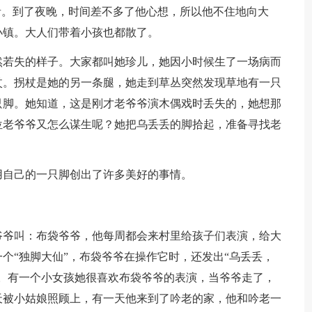
音。到了夜晚，时间差不多了他心想，所以他不住地向大
小镇。大人们带着小孩也都散了。
然若失的样子。大家都叫她珍儿，她因小时候生了一场病而
杖。拐杖是她的另一条腿，她走到草丛突然发现草地有一只
只脚。她知道，这是刚才老爷爷演木偶戏时丢失的，她想那
位老爷爷又怎么谋生呢？她把乌丢丢的脚拾起，准备寻找老
用自己的一只脚创出了许多美好的事情。
爷爷叫：布袋爷爷，他每周都会来村里给孩子们表演，给大
个“独脚大仙”，布袋爷爷在操作它时，还发出“乌丢丢，
。有一个小女孩她很喜欢布袋爷爷的表演，当爷爷走了，
天被小姑娘照顾上，有一天他来到了吟老的家，他和吟老一