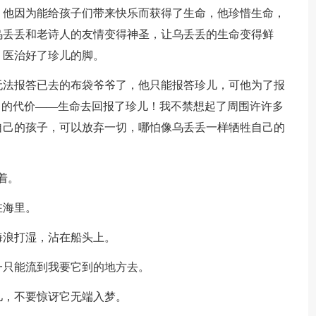
，他因为能给孩子们带来快乐而获得了生命，他珍惜生命，
乌丢丢和老诗人的友情变得神圣，让乌丢丢的生命变得鲜
，医治好了珍儿的脚。
无法报答已去的布袋爷爷了，他只能报答珍儿，可他为了报
昂的代价——生命去回报了珍儿！我不禁想起了周围许许多
自己的孩子，可以放弃一切，哪怕像乌丢丢一样牺牲自己的
着。
在海里。
海浪打湿，沾在船头上。
一只能流到我要它到的地方去。
儿，不要惊讶它无端入梦。