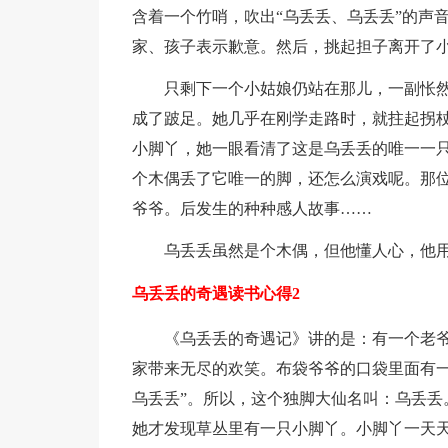
含着一个竹哨，吹出“乌丢丢、乌丢丢”的声
家、孩子表示歉意。然后，挑起担子离开了
只剩下一个小姑娘仍站在那儿，一副怅
成了跛足。她几乎在刚学走路时，就拄起拐
小脚丫，她一眼看清了这是乌丢丢的唯一一
个木偶丢了它唯一的脚，还怎么演戏呢。那
爷爷。后发生的种种感人故事……
乌丢丢虽然是个木偶，但他懂人心，他
乌丢丢的奇遇读书心得2
《乌丢丢的奇遇记》讲的是：有一个老
家带来无尽的欢笑。布袋爷爷的口袋里面有一
乌丢丢”。所以，这个独脚大仙名叫：乌丢丢
她才发现草丛里有一只小脚丫。小脚丫一天