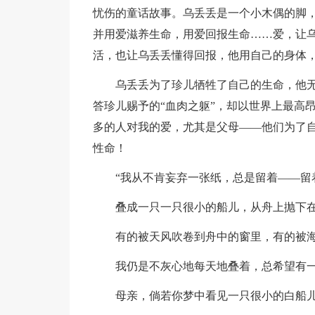
忧伤的童话故事。乌丢丢是一个小木偶的脚
并用爱滋养生命，用爱回报生命……爱，让
活，也让乌丢丢懂得回报，他用自己的身体
乌丢丢为了珍儿牺牲了自己的生命，他
答珍儿赐予的“血肉之躯”，却以世界上最高
多的人对我的爱，尤其是父母——他们为了
性命！
“我从不肯妄弃一张纸，总是留着——留
叠成一只一只很小的船儿，从舟上抛下
有的被天风吹卷到舟中的窗里，有的被
我仍是不灰心地每天地叠着，总希望有
母亲，倘若你梦中看见一只很小的白船