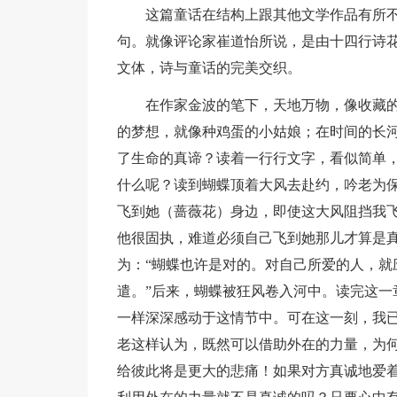
这篇童话在结构上跟其他文学作品有所
句。就像评论家崔道怡所说，是由十四行诗
文体，诗与童话的完美交织。
在作家金波的笔下，天地万物，像收藏
的梦想，就像种鸡蛋的小姑娘；在时间的长
了生命的真谛？读着一行行文字，看似简单
什么呢？读到蝴蝶顶着大风去赴约，吟老为保
飞到她（蔷薇花）身边，即使这大风阻挡我飞
他很固执，难道必须自己飞到她那儿才算是
为：“蝴蝶也许是对的。对自己所爱的人，就
遣。”后来，蝴蝶被狂风卷入河中。读完这一
一样深深感动于这情节中。可在这一刻，我
老这样认为，既然可以借助外在的力量，为
给彼此将是更大的悲痛！如果对方真诚地爱