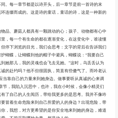
不同。每一章节都是以诗开头，后一章节是前一首诗的末
花环连缀而成的。这是诗的童话，童话的诗，这是一种新的
的物品、蘑菇人都具有一颗跳动的心；孩子、动物都有心中
河里，每一个有生命的都在逐渐变化，在这变化中，谁读懂
，但停下浏览的目光，我们会思考：文字的背后在告诉我们
护蝴蝶，让蝴蝶到他的帽子中避风，蝴蝶说：“我要自己
到她那儿，我的灵魂也会飞去见她。”这时，乌丢丢认为
真诚的赴约吗？他不但很固执，简直有些傻气了。而吟老认
应当靠自己的力量来到她身边。做事要听从真诚的心来调
章节，我陷入沉思中，也许，我在小时候，会像小精灵们
已有了自己的人生阅历，带给我更多的是思考。我并不像吟
何要冒着生命危险来到自己所爱的人的身边？出现危险，带
着你，我想，对方更希望的是你安全地来到她的身边，难道