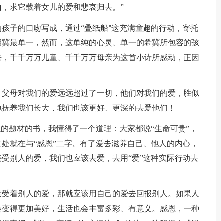
，求它载着女儿的爱和悲哀归去。”
孩子的口吻写成，通过“叠纸船”这充满童趣的行动，寄托
期冀最单一，然而，这单纯的心灵、单一的希冀所包容的孩
来，千千万万儿童、千千万万母亲为这首小诗所感动，正因
，父母对我们的爱远远超过了一切，他们对我们的爱，胜似
地抚养我们长大，我们也该更好、更深的去爱他们！
织的题材的书，我懂得了一个道理：大家都说“生命可贵”，
处就在与“感恩”二字。有了爱去滋养自己、他人的内心，
受别人的爱，我们也应该去爱，去用“爱”这种实际行动去
接受着别人的爱，那就应该用自己的爱去回报别人。如果人
会变得更加美好，生活也会丰富多彩、有意义。感恩，一种