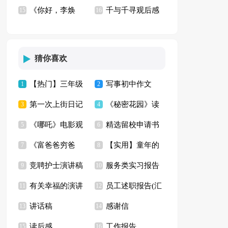
《你好，李焕
千与千寻观后感
密》观后感【热】
15
篇)
16
英》观后感精选15篇
【推荐】
猜你喜欢
【热门】三年级
写事初中作文
1
2
第一次上街日记
《秘密花园》读
牡丹作文4篇
3
4
《哪吒》电影观
精选留校申请书
5
后感【精】
6
《富爸爸穷爸
【实用】童年的
后感
7
范文合集九篇
8
竞聘护士演讲稿
服务类实习报告
爸》读后感(15篇)
9
趣事五年级作文集合
10
有关幸福的演讲
员工述职报告(汇
集锦九篇
11
范文集锦5篇
12
9篇
讲话稿
感谢信
稿4篇
13
编15篇)
14
读后感
工作报告
15
16