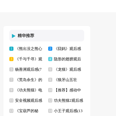
精华推荐
《熊出没之熊心
《囧妈》观后感
1
2
《千与千寻》观
隐形的翅膀观后
归来》观后感
3
(14篇)
4
杨善洲观后感(7
《龙猫》观后感
后感通用15篇
5
感(集锦15篇)
6
《荒岛余生》的
《狼牙山五壮
篇)
7
(汇编15篇)
8
《功夫熊猫》电
【推荐】感动中
观后感
9
士》观后感9篇
10
安全视频观后感
功夫熊猫2观后感
影观后感
11
国观后感
12
《宝葫芦的秘
小王子观后感(13
13
13篇
14