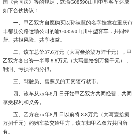
国《合同法》等的规定，就渝G08590山川中型客车达成
如下合伙协议：
一、甲乙双方自愿购买以孙淑慧的名字挂靠在重庆市
丰都县公路运输公司的渝G08590山川中型客车，共同经
营、共担风险、共享收益。
二、该车总价37.6万元（大写叁拾柒万陆千元），甲
乙双方各出资一半即 8.8万元（大写壹拾捌万捌千元），
利润、亏损平均分担。
三、驾驶员、售票员的工资随行就市。
四、该车从xx年8月 日开始甲乙双方共同经营，共同
享受权利和义务。
五、乙方在xx年8月 日以前将 8.8万元（大写壹拾捌
万捌千元）的购车款交给甲方，该车归甲乙双方共同所
有。