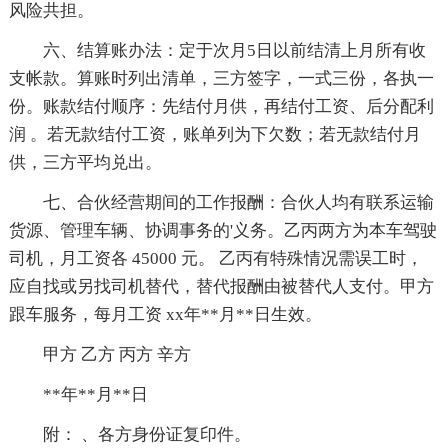
风险共担。
六、结算账办法：定于次月5日以前结清上月所有收
支帐款。算账时列出清单，三方签字，一式三份，各执一
份。账款结付顺序：先结付月供，再结付工资、后分配利
润 。若无款结付工资，账单列为下欠数；若无款结付月
供，三方平均兑出。
七、合伙经营期间的工作报酬：合伙人均有联系运输
货源、管理车辆、协调事务的'义务。乙丙两方为本车驾驶
司机，月工资各 45000 元。 乙丙有特殊情况需误工时，
应自找或另找司机替代，替代报酬由被替代人支付。甲方
跟车服务，每月工资 xx年**月**日生效。
甲方 乙方 丙方 辛方
**年**月**日
附： 、各方身份证复印件。