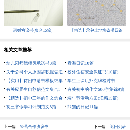
离婚协议书(集合15篇)
【精选】承包土地协议书四篇
相关文章推荐
幼儿园师德师风承诺书3篇
看海日记10篇
关于公司个人原因辞职报告汇
校外住宿安全保证书(10篇)
编十篇
【实用】贫困申请书模板锦集
学生上课玩扑克牌检讨书
九篇
有关应届生自荐信范文集合5
有关初中的作文600字集锦9篇
篇
【精选】初中三年的作文集合
端午节活动方案(汇编15篇)
六篇
初三寒假学习计划范文8篇
熊猫的日记11篇
上一篇：
经营合作协议书
下一篇：
返回列表